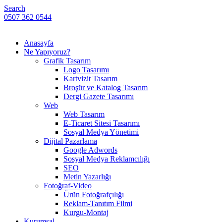
Search
0507 362 0544
Anasayfa
Ne Yapıyoruz?
Grafik Tasarım
Logo Tasarımı
Kartvizit Tasarım
Broşür ve Katalog Tasarım
Dergi Gazete Tasarımı
Web
Web Tasarım
E-Ticaret Sitesi Tasarımı
Sosyal Medya Yönetimi
Dijital Pazarlama
Google Adwords
Sosyal Medya Reklamcılığı
SEO
Metin Yazarlığı
Fotoğraf-Video
Ürün Fotoğrafçılığı
Reklam-Tanıtım Filmi
Kurgu-Montaj
Kurumsal