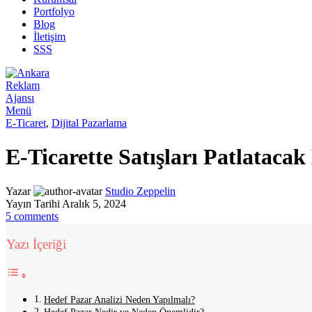
Portfolyo
Blog
İletişim
SSS
Menü
E-Ticaret
,
Dijital Pazarlama
E-Ticarette Satışları Patlatacak
Yazar
Studio Zeppelin
Yayın Tarihi Aralık 5, 2024
5
comments
Yazı İçeriği
Hedef Pazar Analizi Neden Yapılmalı?