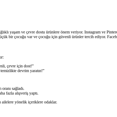
lıklı yaşam ve çevre dostu ürünlere önem veriyor. Instagram ve Pinterest
ük bir çocuğu var ve çocuğu için güvenli ürünler tercih ediyor. Face
ır:
li, çevre için dost!”
temizlikte devrim yaratın!”
oranı sağladı.
a fazla alışveriş yaptı.
ailelere yönelik içeriklere odaklar.