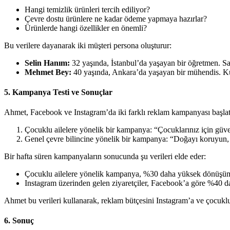
Hangi temizlik ürünleri tercih ediliyor?
Çevre dostu ürünlere ne kadar ödeme yapmaya hazırlar?
Ürünlerde hangi özellikler en önemli?
Bu verilere dayanarak iki müşteri persona oluşturur:
Selin Hanım:
32 yaşında, İstanbul’da yaşayan bir öğretmen. Sağ
Mehmet Bey:
40 yaşında, Ankara’da yaşayan bir mühendis. Küç
5.
Kampanya Testi ve Sonuçlar
Ahmet, Facebook ve Instagram’da iki farklı reklam kampanyası başlat
Çocuklu ailelere yönelik bir kampanya: “Çocuklarınız için güven
Genel çevre bilincine yönelik bir kampanya: “Doğayı koruyun, 
Bir hafta süren kampanyaların sonucunda şu verileri elde eder:
Çocuklu ailelere yönelik kampanya, %30 daha yüksek dönüşüm 
Instagram üzerinden gelen ziyaretçiler, Facebook’a göre %40 dah
Ahmet bu verileri kullanarak, reklam bütçesini Instagram’a ve çocuklu 
6.
Sonuç