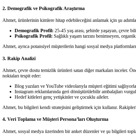
2.
Demografik ve Psikografik Araştırma
Ahmet, ürünlerinin kimlere hitap edebileceğini anlamak için şu adımlar
Demografik Profil:
25-45 yaş arası, şehirde yaşayan, çevre bili
Psikografik Profil:
Sağlıklı yaşam tarzını benimseyen, organik 
Ahmet, ayrıca potansiyel müşterilerin hangi sosyal medya platformlarını 
3.
Rakip Analizi
Ahmet, çevre dostu temizlik ürünleri satan diğer markaları inceler. Öne 
noktaları tespit eder:
Blog yazıları ve YouTube videolarıyla müşteri eğitimi sağlıyorla
Instagram reklamlarında geri dönüştürülebilir ambalajları vurgul
Hedef kitleleri genç yetişkinler ve çocuklu aileler.
Ahmet, bu bilgileri kendi stratejisini geliştirmek için kullanır. Rakipl
4.
Veri Toplama ve Müşteri Persona’ları Oluşturma
Ahmet, sosyal medya üzerinden bir anket düzenler ve şu bilgileri topla