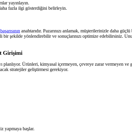
mlar yayınlayın.
a fazla ilgi gösterdiğini belirleyin.
 başarısının
anahtarıdır. Pazarınızı anlamak, müşterilerinizle daha güçlü 
li bir şekilde yönlendirebilir ve sonuçlarınızı optimize edebilirsiniz. Un
 Girişimi
yı planlıyor. Ürünleri, kimyasal içermeyen, çevreye zarar vermeyen ve ge
cak stratejiler geliştirmesi gerekiyor.
liz yapmaya başlar.