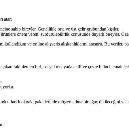
ı atar:
ncine sahip bireyler. Genellikle orta ve üst gelir grubundan kişiler.
ürünlere önem veren, sürdürülebilirlik konusunda duyarlı bireyler. Öze
kullandığını ve online alışveriş alışkanlıklarını araştırır. Bu veriler, p
çıkan rakiplerden biri, sosyal medyada aktif ve çevre bilinci temalı içeri
r.
uyorlar.
erinden farklı olarak, paketlerinde müşteri adına bir ağaç dikileceğini va
r: