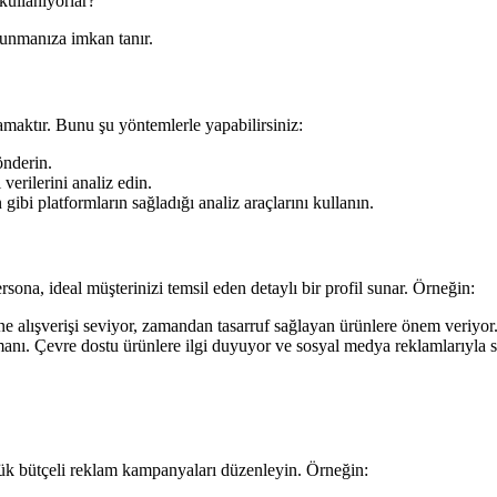
ullanıyorlar?
sunmanıza imkan tanır.
amaktır. Bunu şu yöntemlerle yapabilirsiniz:
önderin.
verilerini analiz edin.
bi platformların sağladığı analiz araçlarını kullanın.
rsona, ideal müşterinizi temsil eden detaylı bir profil sunar. Örneğin:
e alışverişi seviyor, zamandan tasarruf sağlayan ürünlere önem veriyor
nı. Çevre dostu ürünlere ilgi duyuyor ve sosyal medya reklamlarıyla sık
küçük bütçeli reklam kampanyaları düzenleyin. Örneğin: