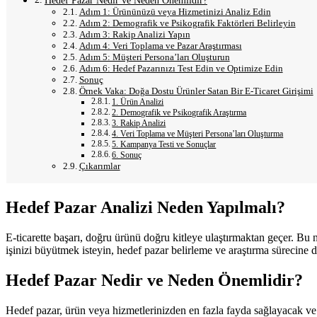
Hedef Pazar Nedir ve Neden Önemlidir?
Adım 1: Ürününüzü veya Hizmetinizi Analiz Edin
Adım 2: Demografik ve Psikografik Faktörleri Belirleyin
Adım 3: Rakip Analizi Yapın
Adım 4: Veri Toplama ve Pazar Araştırması
Adım 5: Müşteri Persona’ları Oluşturun
Adım 6: Hedef Pazarınızı Test Edin ve Optimize Edin
Sonuç
Örnek Vaka: Doğa Dostu Ürünler Satan Bir E-Ticaret Girişimi
1. Ürün Analizi
2. Demografik ve Psikografik Araştırma
3. Rakip Analizi
4. Veri Toplama ve Müşteri Persona’ları Oluşturma
5. Kampanya Testi ve Sonuçlar
6. Sonuç
Çıkarımlar
Hedef Pazar Analizi Neden Yapılmalı?
E-ticarette başarı, doğru ürünü doğru kitleye ulaştırmaktan geçer. Bu n
işinizi büyütmek isteyin, hedef pazar belirleme ve araştırma sürecine 
Hedef Pazar Nedir ve Neden Önemlidir?
Hedef pazar, ürün veya hizmetlerinizden en fazla fayda sağlayacak ve o