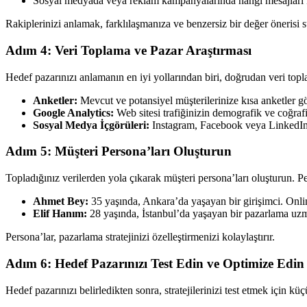
Sosyal medyada veya reklam kampanyalarında hangi mesajları k
Rakiplerinizi anlamak, farklılaşmanıza ve benzersiz bir değer önerisi 
Adım 4: Veri Toplama ve Pazar Araştırması
Hedef pazarınızı anlamanın en iyi yollarından biri, doğrudan veri topl
Anketler:
Mevcut ve potansiyel müşterilerinize kısa anketler g
Google Analytics:
Web sitesi trafiğinizin demografik ve coğrafi 
Sosyal Medya İçgörüleri:
Instagram, Facebook veya LinkedIn gi
Adım 5: Müşteri Persona’ları Oluşturun
Topladığınız verilerden yola çıkarak müşteri persona’ları oluşturun. Pe
Ahmet Bey:
35 yaşında, Ankara’da yaşayan bir girişimci. Onlin
Elif Hanım:
28 yaşında, İstanbul’da yaşayan bir pazarlama uzma
Persona’lar, pazarlama stratejinizi özelleştirmenizi kolaylaştırır.
Adım 6: Hedef Pazarınızı Test Edin ve Optimize Edin
Hedef pazarınızı belirledikten sonra, stratejilerinizi test etmek için 