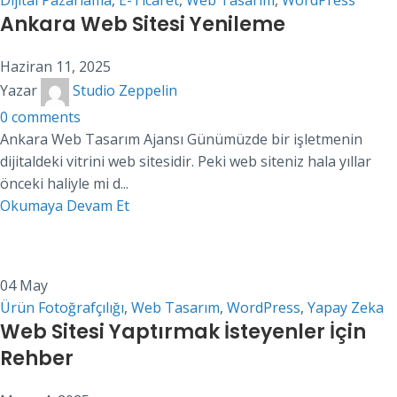
Dijital Pazarlama
,
E-Ticaret
,
Web Tasarım
,
WordPress
Ankara Web Sitesi Yenileme
Haziran 11, 2025
Yazar
Studio Zeppelin
0
comments
Ankara Web Tasarım Ajansı Günümüzde bir işletmenin
dijitaldeki vitrini web sitesidir. Peki web siteniz hala yıllar
önceki haliyle mi d...
Okumaya Devam Et
04
May
Ürün Fotoğrafçılığı
,
Web Tasarım
,
WordPress
,
Yapay Zeka
Web Sitesi Yaptırmak İsteyenler İçin
Rehber