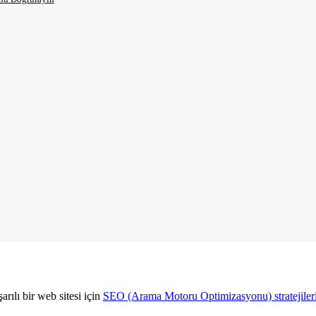
rılı bir web sitesi için
SEO (Arama Motoru Optimizasyonu) stratejileri