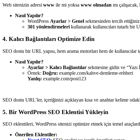
Web sitenizin adresi
www
ile mi yoksa
www olmadan
mı çalışacak, 
Nasıl Yapılır?
WordPress
Ayarlar > Genel
sekmesinden tercih ettiğini
301 yönlendirmeleri
kullanarak kullanıcıları tutarlı bir
4. Kalıcı Bağlantıları Optimize Edin
SEO dostu bir URL yapısı, hem arama motorları hem de kullanıcılar iç
Nasıl Yapılır?
Ayarlar > Kalıcı Bağlantılar
sekmesine gidin ve “Yazı İ
Örnek:
Doğru:
example.com/kahve-demleme-rehberi
Yanlış:
example.com/post123
SEO dostu URL’ler, içeriğinizi açıklayan kısa ve anahtar kelime odaklı
5. Bir WordPress SEO Eklentisi Yükleyin
SEO eklentileri, WordPress sitenizi optimize etmek için temel araçlardır
Önerilen Eklentiler: