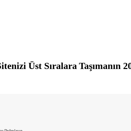
tenizi Üst Sıralara Taşımanın 2
unu Doğrulayın