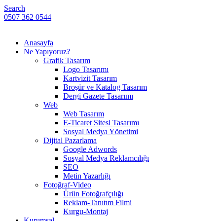
Search
0507 362 0544
Anasayfa
Ne Yapıyoruz?
Grafik Tasarım
Logo Tasarımı
Kartvizit Tasarım
Broşür ve Katalog Tasarım
Dergi Gazete Tasarımı
Web
Web Tasarım
E-Ticaret Sitesi Tasarımı
Sosyal Medya Yönetimi
Dijital Pazarlama
Google Adwords
Sosyal Medya Reklamcılığı
SEO
Metin Yazarlığı
Fotoğraf-Video
Ürün Fotoğrafçılığı
Reklam-Tanıtım Filmi
Kurgu-Montaj
Kurumsal