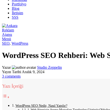
Portfolyo
Blog
İletişim
SSS
Menü
SEO
,
WordPress
WordPress SEO Rehberi: Web Si
Yazar
Studio Zeppelin
Yayın Tarihi Aralık 9, 2024
3
comments
Yazı İçeriği
WordPress SEO Nedir, Nasıl Yapılır?
1. Web Sitenizin Arama Motorları Tarafından Görünür Olduğ