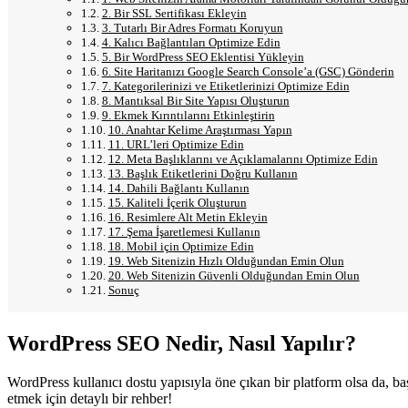
2. Bir SSL Sertifikası Ekleyin
3. Tutarlı Bir Adres Formatı Koruyun
4. Kalıcı Bağlantıları Optimize Edin
5. Bir WordPress SEO Eklentisi Yükleyin
6. Site Haritanızı Google Search Console’a (GSC) Gönderin
7. Kategorilerinizi ve Etiketlerinizi Optimize Edin
8. Mantıksal Bir Site Yapısı Oluşturun
9. Ekmek Kırıntılarını Etkinleştirin
10. Anahtar Kelime Araştırması Yapın
11. URL’leri Optimize Edin
12. Meta Başlıklarını ve Açıklamalarını Optimize Edin
13. Başlık Etiketlerini Doğru Kullanın
14. Dahili Bağlantı Kullanın
15. Kaliteli İçerik Oluşturun
16. Resimlere Alt Metin Ekleyin
17. Şema İşaretlemesi Kullanın
18. Mobil için Optimize Edin
19. Web Sitenizin Hızlı Olduğundan Emin Olun
20. Web Sitenizin Güvenli Olduğundan Emin Olun
Sonuç
WordPress SEO Nedir, Nasıl Yapılır?
WordPress kullanıcı dostu yapısıyla öne çıkan bir platform olsa da, başa
etmek için detaylı bir rehber!