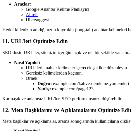
Araçlar:
Google Anahtar Kelime Planlayıcı
Ahrefs
Ubersuggest
Hedef kitlenizin aradığı uzun kuyruklu (long-tail) anahtar kelimeleri be
11. URL’leri Optimize Edin
SEO dostu URL’ler, sitenizin içeriğini açık ve net bir şekilde yansıtır.
Nasıl Yapılır?
URL’leri anahtar kelimeler içerecek şekilde düzenleyin.
Gereksiz kelimelerden kaçının.
Örnek:
Doğru:
example.com/kahve-demleme-yontemleri
Yanlış:
example.com/page123
Karmaşık ve anlamsız URL’ler, SEO performansınızı düşürebilir.
12. Meta Başlıklarını ve Açıklamalarını Optimize Edi
Meta başlıklar ve açıklamalar, arama sonuçlarında kullanıcıların dikkat