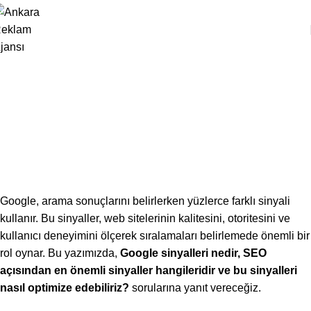
SEO
Google Sinyalleri ve SEO: Web Sitenizi
Zirveye Taşıyan Faktörler
Studio Zeppelin
Yayın Tarihi Nisan 4, 2025
0
Google, arama sonuçlarını belirlerken yüzlerce farklı sinyali
kullanır. Bu sinyaller, web sitelerinin kalitesini, otoritesini ve
kullanıcı deneyimini ölçerek sıralamaları belirlemede önemli bir
rol oynar. Bu yazımızda,
Google sinyalleri nedir, SEO
açısından en önemli sinyaller hangileridir ve bu sinyalleri
nasıl optimize edebiliriz?
sorularına yanıt vereceğiz.