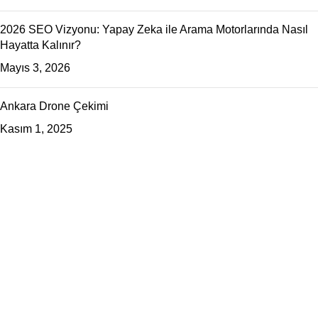
2026 SEO Vizyonu: Yapay Zeka ile Arama Motorlarında Nasıl
Hayatta Kalınır?
Mayıs 3, 2026
Ankara Drone Çekimi
Kasım 1, 2025
tudio Zeplin Ankara merkezli bir dijital reklam ajansıdır.
urumsal kimlik ve web tasarım, ürün fotoğrafçılığı, Google-Meta
eklamcılığı ve SEO çalışmaları yapıyoruz.
E YAPIYORUZ?
-Ticaret Çözümleri
rün Fotoğrafçılığı
eb Tasarım