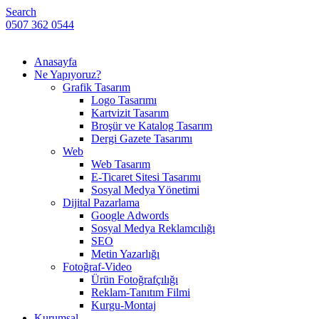
Search
0507 362 0544
Anasayfa
Ne Yapıyoruz?
Grafik Tasarım
Logo Tasarımı
Kartvizit Tasarım
Broşür ve Katalog Tasarım
Dergi Gazete Tasarımı
Web
Web Tasarım
E-Ticaret Sitesi Tasarımı
Sosyal Medya Yönetimi
Dijital Pazarlama
Google Adwords
Sosyal Medya Reklamcılığı
SEO
Metin Yazarlığı
Fotoğraf-Video
Ürün Fotoğrafçılığı
Reklam-Tanıtım Filmi
Kurgu-Montaj
Kurumsal