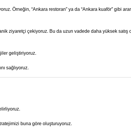
oruz. Örneğin, “Ankara restoran” ya da “Ankara kuaför” gibi ara
anik ziyaretçi çekiyoruz. Bu da uzun vadede daha yüksek satış o
ler geliştiriyoruz.
nı sağlıyoruz.
irliyoruz.
tratejimizi buna göre oluşturuyoruz.