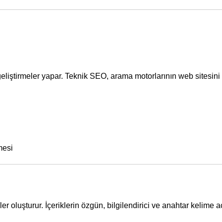
eliştirmeler yapar.
Teknik SEO
, arama motorlarının web sitesin
mesi
er oluşturur.
İçeriklerin
özgün,
bilgilendirici
ve anahtar kelime a