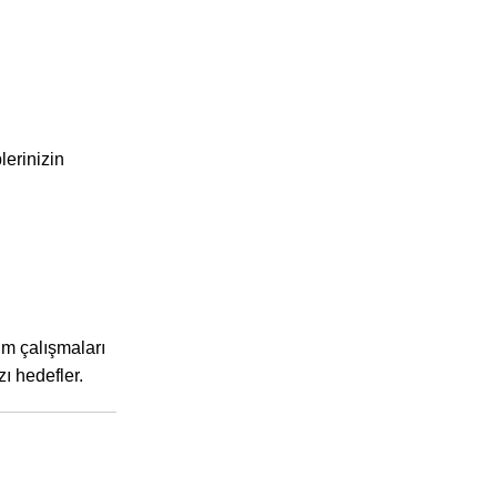
lerinizin
üm çalışmaları
ı hedefler.