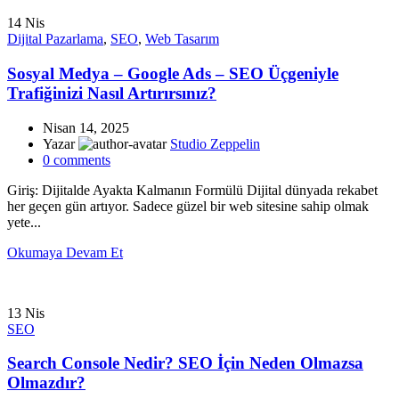
14
Nis
Dijital Pazarlama
,
SEO
,
Web Tasarım
Sosyal Medya – Google Ads – SEO Üçgeniyle
Trafiğinizi Nasıl Artırırsınız?
Nisan 14, 2025
Yazar
Studio Zeppelin
0
comments
Giriş: Dijitalde Ayakta Kalmanın Formülü Dijital dünyada rekabet
her geçen gün artıyor. Sadece güzel bir web sitesine sahip olmak
yete...
Okumaya Devam Et
13
Nis
SEO
Search Console Nedir? SEO İçin Neden Olmazsa
Olmazdır?