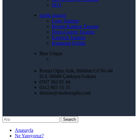
SEO
grafik tasarım
Logo Tasarım
Broşür-Katalog Tasarım
Dergi-Gazete Tasarım
Kartvizit Tasarım
Kurumsal Kimlik
Bize Ulaşın
Remzi Oğuz Arık, Büklüm Cd No:44
D:3, 06680 Çankaya/Ankara
0507 362 05 44
0312 803 55 35
iletisim@studiozeplin.com
Search
Anasayfa
Ne Yapıyoruz?