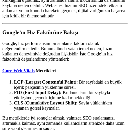
kırıklığına uğratmaz, aynı zamanda arama motorlarında da sıralama
kaybına neden olabilir. Web sitesi hızının SEO üzerindeki etkisini
anlamak ve bu konuda harekete geçmek, dijital varlığınızın başarısı
için kritik bir öneme sahiptir.
Google’ın Hız Faktörüne Bakışı
Google, hız performansını bir sıralama faktörü olarak
değerlendirmektedir. Bunun altında yatan temel neden, hızın
kullanıcı deneyimiyle doğrudan ilişkisidir. İşte Google’ın hız
faktörünü değerlendirme yöntemleri:
Core Web Vitals
Metrikleri
LCP (Largest Contentful Paint):
Bir sayfadaki en büyük
içerik parçasının yüklenme süresi.
FID (First Input Delay):
Kullanıcıların bir sayfayla
etkileşime geçmek için ne kadar beklediği.
CLS (Cumulative Layout Shift):
Sayfa yüklenirken
yaşanan görsel kaymalar.
Bu metriklerde iyi sonuçlar almak, yalnızca SEO sıralamanızı
artırmakla kalmaz, aynı zamanda kullanıcıların sitenizde daha uzun
süre vakit geçirmesini sağlar.