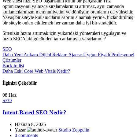
Web sitesi hızı, SEO başarısının kritik bir parçasıdır. Hız
optimizasyonu yalnızca sıralamalarınızı artırmaz, aynı zamanda
kullanıcılarınızın memnuniyetini ve dönüşüm oranlarını da yükseltir.
Yavaş bir siteyle kullanıcıların sabrını sınamak yerine, hızlandırılmış
bir siteyle onları etkilemek her zaman daha iyi bir stratejidir.
Sitenizin hızını artırmak için yukarıdaki yöntemleri uygulayın ve
hızın SEO’daki gücünden tam anlamıyla yararlanın. ?
SEO
Daha Yeni
Ankara Dijital Reklam Ajansı: Uygun Fiyatlı Profesyonel
Çözümler
Back to list
Daha Eski
Core Web Vitals Nedir?
İlginizi Çekebilir
08
Haz
SEO
Intent-Based SEO Nedir?
Haziran 8, 2025
Yazar
Studio Zeppelin
0
comments