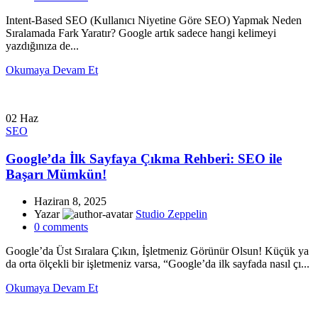
Intent-Based SEO (Kullanıcı Niyetine Göre SEO) Yapmak Neden
Sıralamada Fark Yaratır? Google artık sadece hangi kelimeyi
yazdığınıza de...
Okumaya Devam Et
02
Haz
SEO
Google’da İlk Sayfaya Çıkma Rehberi: SEO ile
Başarı Mümkün!
Haziran 8, 2025
Yazar
Studio Zeppelin
0
comments
Google’da Üst Sıralara Çıkın, İşletmeniz Görünür Olsun! Küçük ya
da orta ölçekli bir işletmeniz varsa, “Google’da ilk sayfada nasıl çı...
Okumaya Devam Et