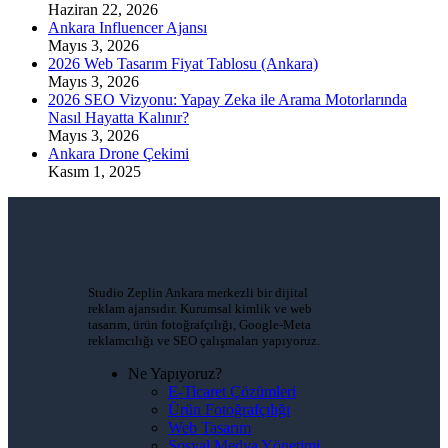
Haziran 22, 2026
Ankara Influencer Ajansı
Mayıs 3, 2026
2026 Web Tasarım Fiyat Tablosu (Ankara)
Mayıs 3, 2026
2026 SEO Vizyonu: Yapay Zeka ile Arama Motorlarında
Nasıl Hayatta Kalınır?
Mayıs 3, 2026
Ankara Drone Çekimi
Kasım 1, 2025
Studio Zeplin Ankara merkezli bir dijital
reklam ajansıdır. Kurumsal kimlik ve web
tasarım, ürün fotoğrafçılığı, Google-Meta
reklamcılığı ve SEO çalışmaları yapıyoruz.
Ne Yapıyoruz?
E-Ticaret Çözümleri
Ürün Fotoğrafçılığı
Web Tasarım
Sosyal Medya Yönetimi