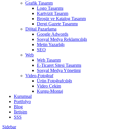
Grafik Tasarım
Logo Tasarımı
Kartvizit Tasarım
Broşür ve Katalog Tasarım
Dergi Gazete Tasarımı
Dijital Pazarlama
Google Adwords
Sosyal Medya Reklamcılığı
Metin Yazarlığı
SEO
Web
Web Tasarım
E-Ticaret Sitesi Tasarımı
Sosyal Medya Yönetimi
Video-Fotoğraf
Ürün Fotoğrafçılığı
Video Çekim
Kurgu-Montaj
Kurumsal
Portfolyo
Blog
İletişim
SSS
Sidebar