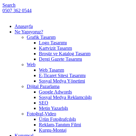
Search
0507 362 0544
Anasayfa
Ne Yapıyoruz?
Grafik Tasarım
Logo Tasarımı
Kartvizit Tasarım
Broşür ve Katalog Tasarım
Dergi Gazete Tasarımı
Web
Web Tasarım
E-Ticaret Sitesi Tasarımı
Sosyal Medya Yönetimi
Dijital Pazarlama
Google Adwords
Sosyal Medya Reklamcılığı
SEO
Metin Yazarlığı
Fotoğraf-Video
Ürün Fotoğrafçılığı
Reklam-Tanıtım Filmi
Kurgu-Montaj
Kurumsal