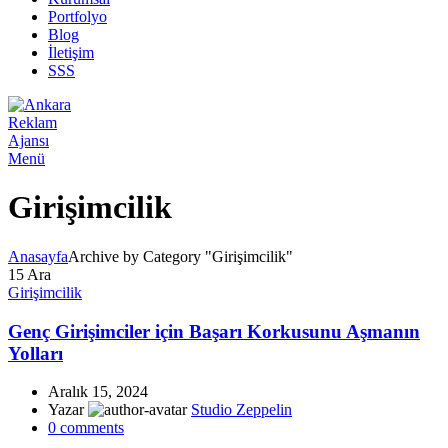
Portfolyo
Blog
İletişim
SSS
Menü
Girişimcilik
Anasayfa
Archive by Category "Girişimcilik"
15
Ara
Girişimcilik
Genç Girişimciler için Başarı Korkusunu Aşmanın
Yolları
Aralık 15, 2024
Yazar
Studio Zeppelin
0
comments