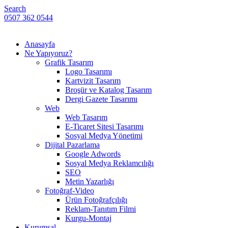
Search
0507 362 0544
Anasayfa
Ne Yapıyoruz?
Grafik Tasarım
Logo Tasarımı
Kartvizit Tasarım
Broşür ve Katalog Tasarım
Dergi Gazete Tasarımı
Web
Web Tasarım
E-Ticaret Sitesi Tasarımı
Sosyal Medya Yönetimi
Dijital Pazarlama
Google Adwords
Sosyal Medya Reklamcılığı
SEO
Metin Yazarlığı
Fotoğraf-Video
Ürün Fotoğrafçılığı
Reklam-Tanıtım Filmi
Kurgu-Montaj
Kurumsal