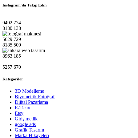
Instagram'da Takip Edin
9492
774
8180
138
5629
729
8185
500
8963
185
5257
670
Kategoriler
3D Modelleme
Biyometrik Fotoğraf
Dijital Pazarlama
E-Ticaret
Etsy
Girişimcilik
google ads
Grafik Tasarım
Marka Hikayeleri