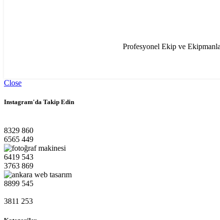
Profesyonel Ekip ve Ekipmanlarla
Close
Instagram'da Takip Edin
8329
860
6565
449
6419
543
3763
869
8899
545
3811
253