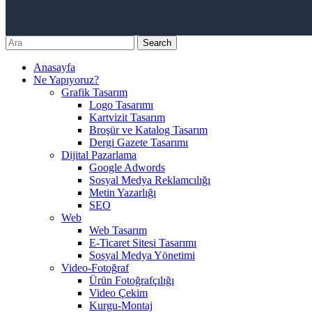
Search
Anasayfa
Ne Yapıyoruz?
Grafik Tasarım
Logo Tasarımı
Kartvizit Tasarım
Broşür ve Katalog Tasarım
Dergi Gazete Tasarımı
Dijital Pazarlama
Google Adwords
Sosyal Medya Reklamcılığı
Metin Yazarlığı
SEO
Web
Web Tasarım
E-Ticaret Sitesi Tasarımı
Sosyal Medya Yönetimi
Video-Fotoğraf
Ürün Fotoğrafçılığı
Video Çekim
Kurgu-Montaj