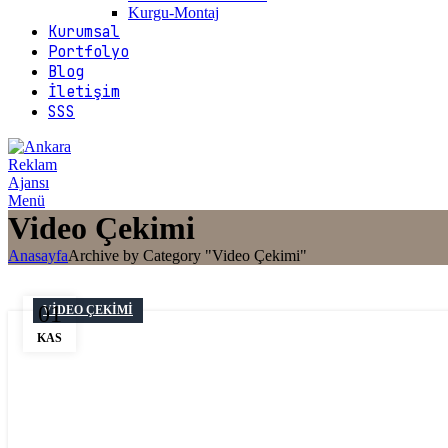
Kurgu-Montaj
Kurumsal
Portfolyo
Blog
İletişim
SSS
Menü
Video Çekimi
Anasayfa
Archive by Category "Video Çekimi"
01
VIDEO ÇEKIMI
KAS