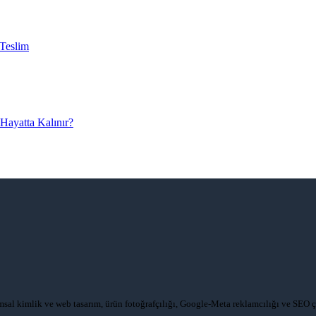
 Teslim
Hayatta Kalınır?
umsal kimlik ve web tasarım, ürün fotoğrafçılığı, Google-Meta reklamcılığı ve SEO ç