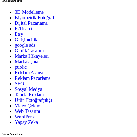
Kategoriler
3D Modelleme
Biyometrik Fotoğraf
Dijital Pazarlama
E-Ticaret
Etsy
Girişimcilik
google ads
Grafik Tasarım
Marka Hikayeleri
Markalaşma
public
Reklam Ajansı
Reklam Pazarlama
SEO
Sosyal Medya
Tabela Reklam
Ürün Fotoğrafçılığı
Video Çekimi
Web Tasarım
WordPress
Yapay Zeka
Son Yazılar