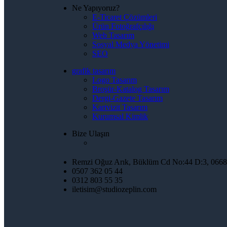
Ne Yapıyoruz?
E-Ticaret Çözümleri
Ürün Fotoğrafçılığı
Web Tasarım
Sosyal Medya Yönetimi
SEO
grafik tasarım
Logo Tasarım
Broşür-Katalog Tasarım
Dergi-Gazete Tasarım
Kartvizit Tasarım
Kurumsal Kimlik
Bize Ulaşın
Remzi Oğuz Arık, Büklüm Cd No:44 D:3, 066
0507 362 05 44
0312 803 55 35
iletisim@studiozeplin.com