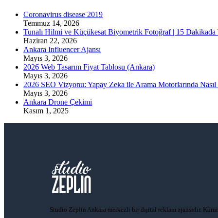
Coronavirus disease 2019
Temmuz 14, 2026
Tunalı Hilmi ve Küçükesat Biyometrik Fotoğraf | 15 Dakikada
Haziran 22, 2026
Ankara Influencer Ajansı
Mayıs 3, 2026
2026 Web Tasarım Fiyat Tablosu (Ankara)
Mayıs 3, 2026
2026 SEO Vizyonu: Yapay Zeka ile Arama Motorlarında Nasıl 
Mayıs 3, 2026
Ankara Drone Çekimi
Kasım 1, 2025
Studio Zeplin Ankara merkezli bir dijital reklam ajansıdır. Kur