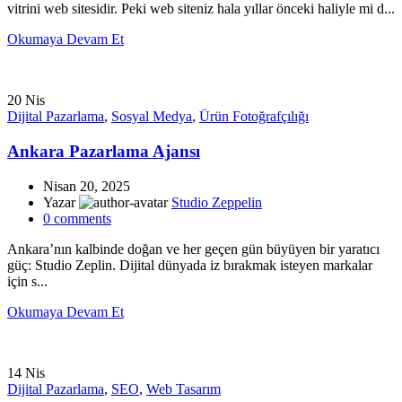
vitrini web sitesidir. Peki web siteniz hala yıllar önceki haliyle mi d...
Okumaya Devam Et
20
Nis
Dijital Pazarlama
,
Sosyal Medya
,
Ürün Fotoğrafçılığı
Ankara Pazarlama Ajansı
Nisan 20, 2025
Yazar
Studio Zeppelin
0
comments
Ankara’nın kalbinde doğan ve her geçen gün büyüyen bir yaratıcı
güç: Studio Zeplin. Dijital dünyada iz bırakmak isteyen markalar
için s...
Okumaya Devam Et
14
Nis
Dijital Pazarlama
,
SEO
,
Web Tasarım