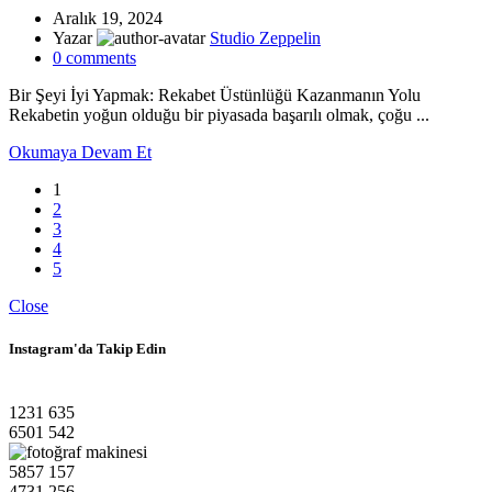
Aralık 19, 2024
Yazar
Studio Zeppelin
0
comments
Bir Şeyi İyi Yapmak: Rekabet Üstünlüğü Kazanmanın Yolu
Rekabetin yoğun olduğu bir piyasada başarılı olmak, çoğu ...
Okumaya Devam Et
1
2
3
4
5
Close
Instagram'da Takip Edin
1231
635
6501
542
5857
157
4731
256