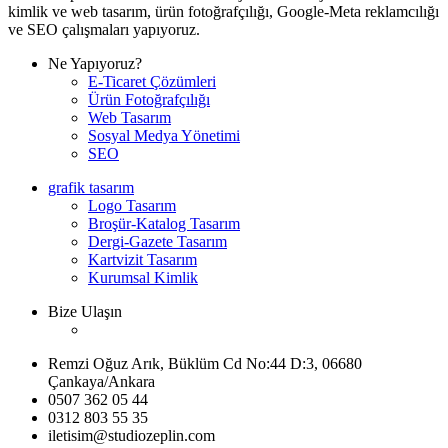
kimlik ve web tasarım, ürün fotoğrafçılığı, Google-Meta reklamcılığı
ve SEO çalışmaları yapıyoruz.
Ne Yapıyoruz?
E-Ticaret Çözümleri
Ürün Fotoğrafçılığı
Web Tasarım
Sosyal Medya Yönetimi
SEO
grafik tasarım
Logo Tasarım
Broşür-Katalog Tasarım
Dergi-Gazete Tasarım
Kartvizit Tasarım
Kurumsal Kimlik
Bize Ulaşın
Remzi Oğuz Arık, Büklüm Cd No:44 D:3, 06680
Çankaya/Ankara
0507 362 05 44
0312 803 55 35
iletisim@studiozeplin.com