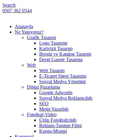
Search
0507 362 0544
Anasayfa
Ne Yapıyoruz?
Grafik Tasarım
Logo Tasarımı
Kartvizit Tasarım
Broşür ve Katalog Tasarım
Dergi Gazete Tasarımı
Web
Web Tasarım
E-Ticaret Sitesi Tasarımı
Sosyal Medya Yönetimi
Dijital Pazarlama
Google Adwords
Sosyal Medya Reklamcılığı
SEO
Metin Yazarlığı
Fotoğraf-Video
Ürün Fotoğrafçılığı
Reklam-Tanıtım Filmi
Kurgu-Montaj
Kurumsal