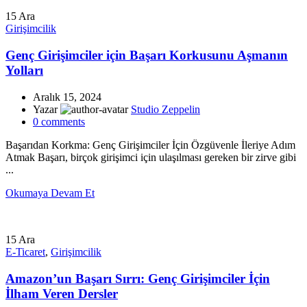
15
Ara
Girişimcilik
Genç Girişimciler için Başarı Korkusunu Aşmanın
Yolları
Aralık 15, 2024
Yazar
Studio Zeppelin
0
comments
Başarıdan Korkma: Genç Girişimciler İçin Özgüvenle İleriye Adım
Atmak Başarı, birçok girişimci için ulaşılması gereken bir zirve gibi
...
Okumaya Devam Et
15
Ara
E-Ticaret
,
Girişimcilik
Amazon’un Başarı Sırrı: Genç Girişimciler İçin
İlham Veren Dersler