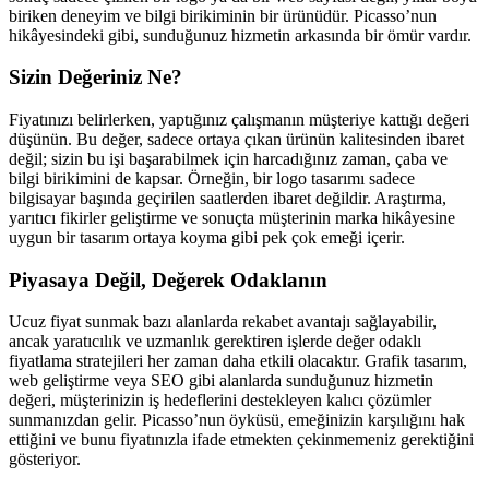
biriken deneyim ve bilgi birikiminin bir ürünüdür. Picasso’nun
hikâyesindeki gibi, sunduğunuz hizmetin arkasında bir ömür vardır.
Sizin Değeriniz Ne?
Fiyatınızı belirlerken, yaptığınız çalışmanın müşteriye kattığı değeri
düşünün. Bu değer, sadece ortaya çıkan ürünün kalitesinden ibaret
değil; sizin bu işi başarabilmek için harcadığınız zaman, çaba ve
bilgi birikimini de kapsar. Örneğin, bir logo tasarımı sadece
bilgisayar başında geçirilen saatlerden ibaret değildir. Araştırma,
yarıtıcı fikirler geliştirme ve sonuçta müşterinin marka hikâyesine
uygun bir tasarım ortaya koyma gibi pek çok emeği içerir.
Piyasaya Değil, Değerek Odaklanın
Ucuz fiyat sunmak bazı alanlarda rekabet avantajı sağlayabilir,
ancak yaratıcılık ve uzmanlık gerektiren işlerde değer odaklı
fiyatlama stratejileri her zaman daha etkili olacaktır. Grafik tasarım,
web geliştirme veya SEO gibi alanlarda sunduğunuz hizmetin
değeri, müşterinizin iş hedeflerini destekleyen kalıcı çözümler
sunmanızdan gelir. Picasso’nun öyküsü, emeğinizin karşılığını hak
ettiğini ve bunu fiyatınızla ifade etmekten çekinmemeniz gerektiğini
gösteriyor.