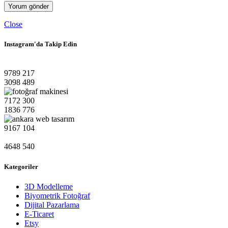
Close
Instagram'da Takip Edin
9789
217
3098
489
7172
300
1836
776
9167
104
4648
540
Kategoriler
3D Modelleme
Biyometrik Fotoğraf
Dijital Pazarlama
E-Ticaret
Etsy