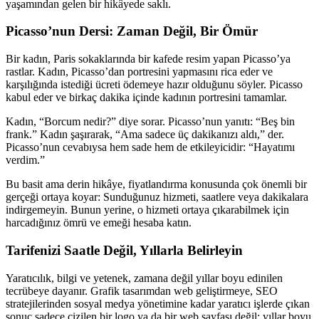
yaşamından gelen bir hikâyede saklı.
Picasso’nun Dersi: Zaman Değil, Bir Ömür
Bir kadın, Paris sokaklarında bir kafede resim yapan Picasso’ya
rastlar. Kadın, Picasso’dan portresini yapmasını rica eder ve
karşılığında istediği ücreti ödemeye hazır olduğunu söyler. Picasso
kabul eder ve birkaç dakika içinde kadının portresini tamamlar.
Kadın, “Borcum nedir?” diye sorar. Picasso’nun yanıtı: “Beş bin
frank.” Kadın şaşırarak, “Ama sadece üç dakikanızı aldı,” der.
Picasso’nun cevabıysa hem sade hem de etkileyicidir: “Hayatımı
verdim.”
Bu basit ama derin hikâye, fiyatlandırma konusunda çok önemli bir
gerçeği ortaya koyar: Sunduğunuz hizmeti, saatlere veya dakikalara
indirgemeyin. Bunun yerine, o hizmeti ortaya çıkarabilmek için
harcadığınız ömrü ve emeği hesaba katın.
Tarifenizi Saatle Değil, Yıllarla Belirleyin
Yaratıcılık, bilgi ve yetenek, zamana değil yıllar boyu edinilen
tecrübeye dayanır. Grafik tasarımdan web geliştirmeye, SEO
stratejilerinden sosyal medya yönetimine kadar yaratıcı işlerde çıkan
sonuç sadece çizilen bir logo ya da bir web sayfası değil; yıllar boyu