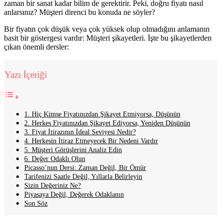
zaman bir sanat kadar bilim de gerektirir. Peki, doğru fiyatı nasıl
anlarsınız? Müşteri direnci bu konuda ne söyler?
Bir fiyatın çok düşük veya çok yüksek olup olmadığını anlamanın
basit bir göstergesi vardır: Müşteri şikayetleri. İşte bu şikayetlerden
çıkan önemli dersler:
Yazı İçeriği
1. Hiç Kimse Fiyatınızdan Şikayet Etmiyorsa, Düşünün
2. Herkes Fiyatınızdan Şikayet Ediyorsa, Yeniden Düşünün
3. Fiyat İtirazının İdeal Seviyesi Nedir?
4. Herkesin İtiraz Etmeyecek Bir Nedeni Vardır
5. Müşteri Görüşlerini Analiz Edin
6. Değer Odaklı Olun
Picasso’nun Dersi: Zaman Değil, Bir Ömür
Tarifenizi Saatle Değil, Yıllarla Belirleyin
Sizin Değeriniz Ne?
Piyasaya Değil, Değerek Odaklanın
Son Söz