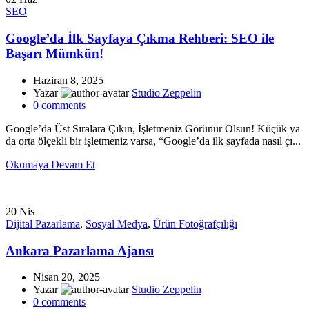
SEO
Google’da İlk Sayfaya Çıkma Rehberi: SEO ile
Başarı Mümkün!
Haziran 8, 2025
Yazar
Studio Zeppelin
0
comments
Google’da Üst Sıralara Çıkın, İşletmeniz Görünür Olsun! Küçük ya
da orta ölçekli bir işletmeniz varsa, “Google’da ilk sayfada nasıl çı...
Okumaya Devam Et
20
Nis
Dijital Pazarlama
,
Sosyal Medya
,
Ürün Fotoğrafçılığı
Ankara Pazarlama Ajansı
Nisan 20, 2025
Yazar
Studio Zeppelin
0
comments