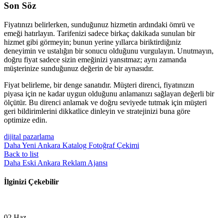
Son Söz
Fiyatınızı belirlerken, sunduğunuz hizmetin ardındaki ömrü ve
emeği hatırlayın. Tarifenizi sadece birkaç dakikada sunulan bir
hizmet gibi görmeyin; bunun yerine yıllarca biriktirdiğıniz
deneyimin ve ustalığın bir sonucu olduğunu vurgulayın. Unutmayın,
doğru fiyat sadece sizin emeğinizi yansıtmaz; aynı zamanda
müşterinize sunduğunuz değerin de bir aynasıdır.
Fiyat belirleme, bir denge sanatıdır. Müşteri direnci, fiyatınızın
piyasa için ne kadar uygun olduğunu anlamanızı sağlayan değerli bir
ölçütür. Bu direnci anlamak ve doğru seviyede tutmak için müşteri
geri bildirimlerini dikkatlice dinleyin ve stratejinizi buna göre
optimize edin.
dijital pazarlama
Daha Yeni
Ankara Katalog Fotoğraf Çekimi
Back to list
Daha Eski
Ankara Reklam Ajansı
İlginizi Çekebilir
02
Haz