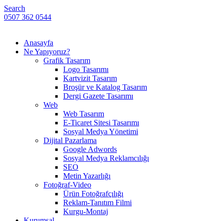
Search
0507 362 0544
Anasayfa
Ne Yapıyoruz?
Grafik Tasarım
Logo Tasarımı
Kartvizit Tasarım
Broşür ve Katalog Tasarım
Dergi Gazete Tasarımı
Web
Web Tasarım
E-Ticaret Sitesi Tasarımı
Sosyal Medya Yönetimi
Dijital Pazarlama
Google Adwords
Sosyal Medya Reklamcılığı
SEO
Metin Yazarlığı
Fotoğraf-Video
Ürün Fotoğrafçılığı
Reklam-Tanıtım Filmi
Kurgu-Montaj
Kurumsal