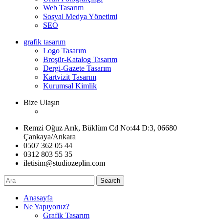
Web Tasarım
Sosyal Medya Yönetimi
SEO
grafik tasarım
Logo Tasarım
Broşür-Katalog Tasarım
Dergi-Gazete Tasarım
Kartvizit Tasarım
Kurumsal Kimlik
Bize Ulaşın
Remzi Oğuz Arık, Büklüm Cd No:44 D:3, 06680
Çankaya/Ankara
0507 362 05 44
0312 803 55 35
iletisim@studiozeplin.com
Search
Anasayfa
Ne Yapıyoruz?
Grafik Tasarım