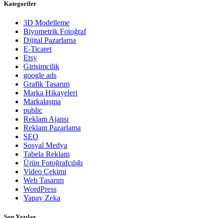
Kategoriler
3D Modelleme
Biyometrik Fotoğraf
Dijital Pazarlama
E-Ticaret
Etsy
Girişimcilik
google ads
Grafik Tasarım
Marka Hikayeleri
Markalaşma
public
Reklam Ajansı
Reklam Pazarlama
SEO
Sosyal Medya
Tabela Reklam
Ürün Fotoğrafçılığı
Video Çekimi
Web Tasarım
WordPress
Yapay Zeka
Son Yazılar