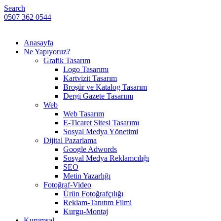
Search
0507 362 0544
Anasayfa
Ne Yapıyoruz?
Grafik Tasarım
Logo Tasarımı
Kartvizit Tasarım
Broşür ve Katalog Tasarım
Dergi Gazete Tasarımı
Web
Web Tasarım
E-Ticaret Sitesi Tasarımı
Sosyal Medya Yönetimi
Dijital Pazarlama
Google Adwords
Sosyal Medya Reklamcılığı
SEO
Metin Yazarlığı
Fotoğraf-Video
Ürün Fotoğrafçılığı
Reklam-Tanıtım Filmi
Kurgu-Montaj
Kurumsal