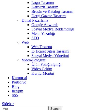
Logo Tasarımı
Kartvizit Tasarım
Broşür ve Katalog Tasarım
Dergi Gazete Tasarımı
Dijital Pazarlama
Google Adwords
Sosyal Medya Reklamcılığı
Metin Yazarlığı
SEO
Web
Web Tasarım
E-Ticaret Sitesi Tasarımı
Sosyal Medya Yönetimi
Video-Fotoğraf
Ürün Fotoğrafçılığı
Video Çekim
Kurgu-Montaj
Kurumsal
Portfolyo
Blog
İletişim
SSS
Sidebar
Search