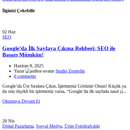
İlginizi Çekebilir
02
Haz
SEO
Google’da İlk Sayfaya Çıkma Rehberi: SEO ile
Başarı Mümkün!
Haziran 8, 2025
Yazar
Studio Zeppelin
0
comments
Google’da Üst Sıralara Çıkın, İşletmeniz Görünür Olsun! Küçük ya
da orta ölçekli bir işletmeniz varsa, “Google’da ilk sayfada nasıl çı...
Okumaya Devam Et
20
Nis
Dijital Pazarlama
,
Sosyal Medya
,
Ürün Fotoğrafçılığı