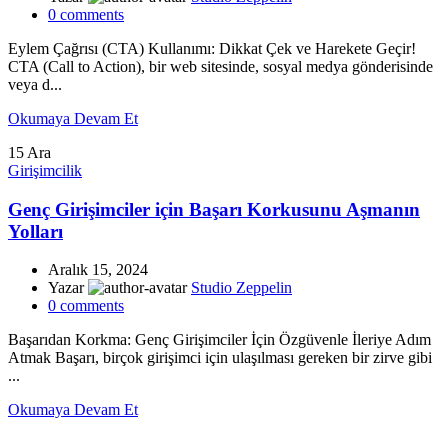
0
comments
Eylem Çağrısı (CTA) Kullanımı: Dikkat Çek ve Harekete Geçir!
CTA (Call to Action), bir web sitesinde, sosyal medya gönderisinde
veya d...
Okumaya Devam Et
15
Ara
Girişimcilik
Genç Girişimciler için Başarı Korkusunu Aşmanın
Yolları
Aralık 15, 2024
Yazar
Studio Zeppelin
0
comments
Başarıdan Korkma: Genç Girişimciler İçin Özgüvenle İleriye Adım
Atmak Başarı, birçok girişimci için ulaşılması gereken bir zirve gibi
...
Okumaya Devam Et