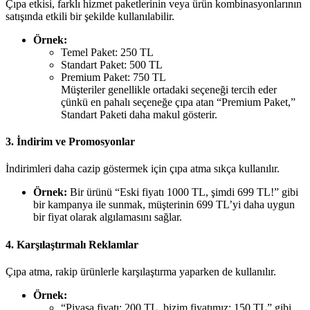
Çıpa etkisi, farklı hizmet paketlerinin veya ürün kombinasyonlarının
satışında etkili bir şekilde kullanılabilir.
Örnek:
Temel Paket: 250 TL
Standart Paket: 500 TL
Premium Paket: 750 TL
Müşteriler genellikle ortadaki seçeneği tercih eder
çünkü en pahalı seçeneğe çıpa atan “Premium Paket,”
Standart Paketi daha makul gösterir.
3. İndirim ve Promosyonlar
İndirimleri daha cazip göstermek için çıpa atma sıkça kullanılır.
Örnek:
Bir ürünü “Eski fiyatı 1000 TL, şimdi 699 TL!” gibi
bir kampanya ile sunmak, müşterinin 699 TL’yi daha uygun
bir fiyat olarak algılamasını sağlar.
4. Karşılaştırmalı Reklamlar
Çıpa atma, rakip ürünlerle karşılaştırma yaparken de kullanılır.
Örnek:
“Piyasa fiyatı: 200 TL, bizim fiyatımız: 150 TL” gibi