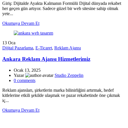
Giriş: Dijitalde Ayakta Kalmanın Formülü Dijital dünyada rekabet
her geçen gün artıyor. Sadece güzel bir web sitesine sahip olmak
yete...
Okumaya Devam Et
13
Oca
Dijital Pazarlama
,
E-Ticaret
,
Reklam Ajansı
Ankara Reklam Ajansı Hizmetlerimiz
Ocak 13, 2025
Yazar
Studio Zeppelin
0
comments
Reklam ajansları, şirketlerin marka bilinirliğini artırmak, hedef
kitlelerine etkili şekilde ulaşmak ve pazar rekabetinde öne çıkmak
iç...
Okumaya Devam Et