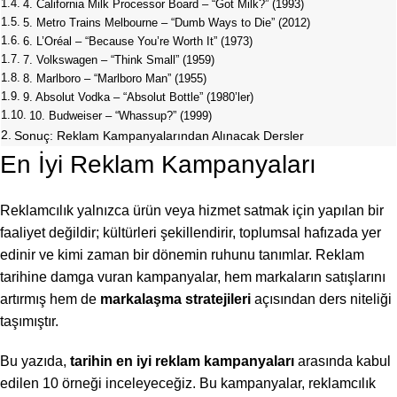
4. California Milk Processor Board – “Got Milk?” (1993)
5. Metro Trains Melbourne – “Dumb Ways to Die” (2012)
6. L’Oréal – “Because You’re Worth It” (1973)
7. Volkswagen – “Think Small” (1959)
8. Marlboro – “Marlboro Man” (1955)
9. Absolut Vodka – “Absolut Bottle” (1980’ler)
10. Budweiser – “Whassup?” (1999)
Sonuç: Reklam Kampanyalarından Alınacak Dersler
En İyi Reklam Kampanyaları
Reklamcılık yalnızca ürün veya hizmet satmak için yapılan bir
faaliyet değildir; kültürleri şekillendirir, toplumsal hafızada yer
edinir ve kimi zaman bir dönemin ruhunu tanımlar. Reklam
tarihine damga vuran kampanyalar, hem markaların satışlarını
artırmış hem de
markalaşma stratejileri
açısından ders niteliği
taşımıştır.
Bu yazıda,
tarihin en iyi reklam kampanyaları
arasında kabul
edilen 10 örneği inceleyeceğiz. Bu kampanyalar, reklamcılık