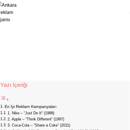
REKLAM PAZARLAMA
Tarihteki En Etkileyici 10 Reklam
Kampanyası
Studio Zeppelin
Yayın Tarihi Ekim 3, 2025
0
Yazı İçeriği
En İyi Reklam Kampanyaları
1. Nike – “Just Do It” (1988)
2. Apple – “Think Different” (1997)
3. Coca-Cola – “Share a Coke” (2011)