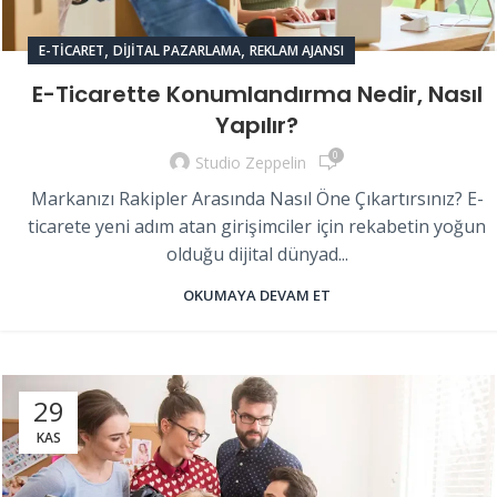
,
,
E-TICARET
DIJITAL PAZARLAMA
REKLAM AJANSI
E-Ticarette Konumlandırma Nedir, Nasıl
Yapılır?
0
Studio Zeppelin
Markanızı Rakipler Arasında Nasıl Öne Çıkartırsınız? E-
ticarete yeni adım atan girişimciler için rekabetin yoğun
olduğu dijital dünyad...
OKUMAYA DEVAM ET
29
KAS