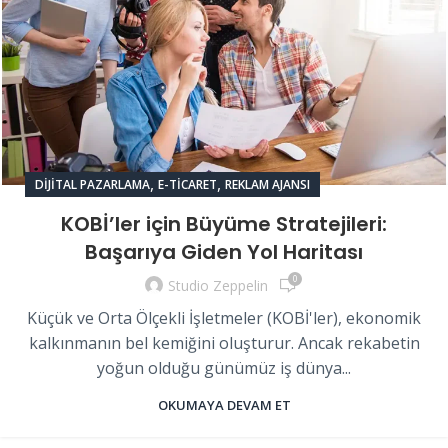
,
,
DIJITAL PAZARLAMA
E-TICARET
REKLAM AJANSI
KOBİ’ler için Büyüme Stratejileri:
Başarıya Giden Yol Haritası
0
Studio Zeppelin
Küçük ve Orta Ölçekli İşletmeler (KOBİ'ler), ekonomik
kalkınmanın bel kemiğini oluşturur. Ancak rekabetin
yoğun olduğu günümüz iş dünya...
OKUMAYA DEVAM ET