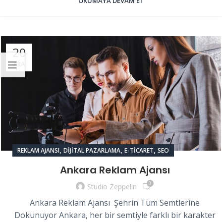
OKUMAYA DEVAM ET
20
ARA
,
,
,
REKLAM AJANSI
DIJITAL PAZARLAMA
E-TICARET
SEO
Ankara Reklam Ajansı
0
Studio Zeppelin
Ankara Reklam Ajansı Şehrin Tüm Semtlerine
Dokunuyor Ankara, her bir semtiyle farklı bir karakter