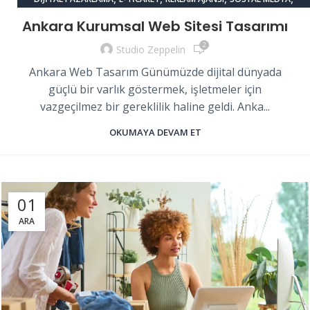
,
ÜRÜN FOTOĞRAFÇILIĞI
WEB TASARIM
Ankara Kurumsal Web Sitesi Tasarımı
2
Studio Zeppelin
Ankara Web Tasarım Günümüzde dijital dünyada
güçlü bir varlık göstermek, işletmeler için
vazgeçilmez bir gereklilik haline geldi. Anka...
OKUMAYA DEVAM ET
01
ARA