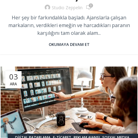
0
Studio Zeppelin
Her şey bir farkındalıkla başladı. Ajanslarla çalışan
markaların, verdikleri emeğin ve harcadıkları paranın
karşılığını tam olarak alam...
OKUMAYA DEVAM ET
03
ARA
,
,
,
,
DIJITAL PAZARLAMA
E-TICARET
REKLAM AJANSI
SOSYAL MEDYA