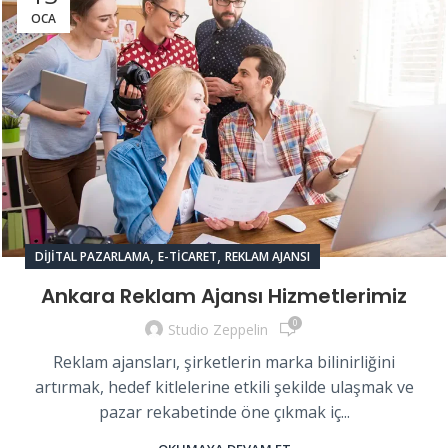
OCA
,
,
DIJITAL PAZARLAMA
E-TICARET
REKLAM AJANSI
Ankara Reklam Ajansı Hizmetlerimiz
0
Studio Zeppelin
Reklam ajansları, şirketlerin marka bilinirliğini
artırmak, hedef kitlelerine etkili şekilde ulaşmak ve
pazar rekabetinde öne çıkmak iç...