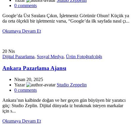
Yazar
Studio Zeppelin
0
comments
Google’da Üst Sıralara Çıkın, İşletmeniz Görünür Olsun! Küçük ya
da orta ölçekli bir işletmeniz varsa, “Google’da ilk sayfada nasıl çı...
Okumaya Devam Et
20
Nis
Dijital Pazarlama
,
Sosyal Medya
,
Ürün Fotoğrafçılığı
Ankara Pazarlama Ajansı
Nisan 20, 2025
Yazar
Studio Zeppelin
0
comments
Ankara’nın kalbinde doğan ve her geçen gün büyüyen bir yaratıcı
güç: Studio Zeplin. Dijital dünyada iz bırakmak isteyen markalar
için s...
Okumaya Devam Et