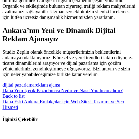
duruma getirmek Google’ın ilgisini çekmenin çeşitli yollarıdır.
Organik ve etkileşimde bulunan ziyaretçi trafiği reklam maliyetlerini
azaltmanızı sağlayabilir. Uzman seo ekibimizin sitenizi incelemesi
için lütfen ücretsiz danışmanlık hizmetimizden yararlanın.
Ankara’nın Yeni ve Dinamik Dijital
Reklam Ajansıyız
Studio Zeplin olarak öncelikle müşterilerimizin beklentilerini
anlamaya odaklanıyoruz. Küresel ve yerel trendleri takip ediyor, e-
ticaret dinamiklerini araştıyor ve dijital pazarlama için çözüm
yöntemlerimizi zenginleştirmeye uğraşıyoruz. Bizi arayın ve sizin
için neler yapabileceğimize birlikte karar verelim.
dijital pazarlama
reklam ajansı
Daha Yeni
İçerik Pazarlaması Nedir ve Nasıl Yapılmamalıdır?
Back to list
Daha Eski
Ankara Emlakçılar İçin Web Sitesi Tasarımı ve Seo
Hizmeti
İlginizi Çekebilir