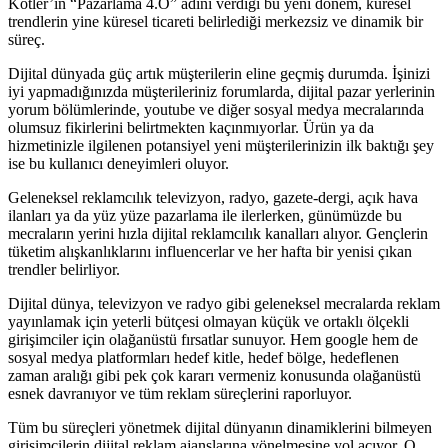
Kotler’in “Pazarlama 4.O” adını verdiği bu yeni dönem, küresel
trendlerin yine küresel ticareti belirlediği merkezsiz ve dinamik bir
süreç.
Dijital dünyada güç artık müşterilerin eline geçmiş durumda. İşinizi
iyi yapmadığınızda müşterileriniz forumlarda, dijital pazar yerlerinin
yorum bölümlerinde, youtube ve diğer sosyal medya mecralarında
olumsuz fikirlerini belirtmekten kaçınmıyorlar. Ürün ya da
hizmetinizle ilgilenen potansiyel yeni müşterilerinizin ilk baktığı şey
ise bu kullanıcı deneyimleri oluyor.
Geleneksel reklamcılık televizyon, radyo, gazete-dergi, açık hava
ilanları ya da yüz yüze pazarlama ile ilerlerken, günümüzde bu
mecraların yerini hızla dijital reklamcılık kanalları alıyor. Gençlerin
tüketim alışkanlıklarını influencerlar ve her hafta bir yenisi çıkan
trendler belirliyor.
Dijital dünya, televizyon ve radyo gibi geleneksel mecralarda reklam
yayınlamak için yeterli bütçesi olmayan küçük ve ortaklı ölçekli
girişimciler için olağanüstü fırsatlar sunuyor. Hem google hem de
sosyal medya platformları hedef kitle, hedef bölge, hedeflenen
zaman aralığı gibi pek çok kararı vermeniz konusunda olağanüstü
esnek davranıyor ve tüm reklam süreçlerini raporluyor.
Tüm bu süreçleri yönetmek dijital dünyanın dinamiklerini bilmeyen
girişimcilerin dijital reklam ajanslarına yönelmesine yol açıyor. O