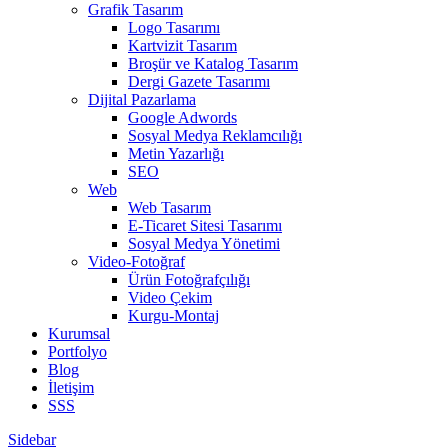
Grafik Tasarım
Logo Tasarımı
Kartvizit Tasarım
Broşür ve Katalog Tasarım
Dergi Gazete Tasarımı
Dijital Pazarlama
Google Adwords
Sosyal Medya Reklamcılığı
Metin Yazarlığı
SEO
Web
Web Tasarım
E-Ticaret Sitesi Tasarımı
Sosyal Medya Yönetimi
Video-Fotoğraf
Ürün Fotoğrafçılığı
Video Çekim
Kurgu-Montaj
Kurumsal
Portfolyo
Blog
İletişim
SSS
Sidebar