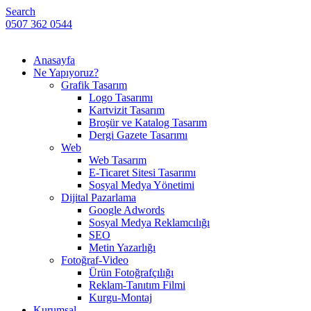
Search
0507 362 0544
Anasayfa
Ne Yapıyoruz?
Grafik Tasarım
Logo Tasarımı
Kartvizit Tasarım
Broşür ve Katalog Tasarım
Dergi Gazete Tasarımı
Web
Web Tasarım
E-Ticaret Sitesi Tasarımı
Sosyal Medya Yönetimi
Dijital Pazarlama
Google Adwords
Sosyal Medya Reklamcılığı
SEO
Metin Yazarlığı
Fotoğraf-Video
Ürün Fotoğrafçılığı
Reklam-Tanıtım Filmi
Kurgu-Montaj
Kurumsal