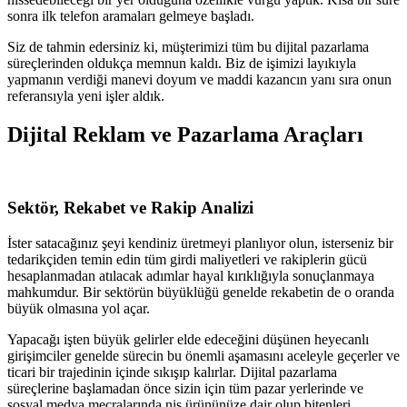
sonra ilk telefon aramaları gelmeye başladı.
Siz de tahmin edersiniz ki, müşterimizi tüm bu dijital pazarlama
süreçlerinden oldukça memnun kaldı. Biz de işimizi layıkıyla
yapmanın verdiği manevi doyum ve maddi kazancın yanı sıra onun
referansıyla yeni işler aldık.
Dijital Reklam ve Pazarlama Araçları
Sektör, Rekabet ve Rakip Analizi
İster satacağınız şeyi kendiniz üretmeyi planlıyor olun, isterseniz bir
tedarikçiden temin edin tüm girdi maliyetleri ve rakiplerin gücü
hesaplanmadan atılacak adımlar hayal kırıklığıyla sonuçlanmaya
mahkumdur. Bir sektörün büyüklüğü genelde rekabetin de o oranda
büyük olmasına yol açar.
Yapacağı işten büyük gelirler elde edeceğini düşünen heyecanlı
girişimciler genelde sürecin bu önemli aşamasını aceleyle geçerler ve
ticari bir trajedinin içinde sıkışıp kalırlar. Dijital pazarlama
süreçlerine başlamadan önce sizin için tüm pazar yerlerinde ve
sosyal medya mecralarında niş ürününüze dair olup bitenleri