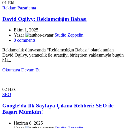
01
Eki
Reklam Pazarlama
David Ogilvy: Reklamcılığın Babası
Ekim 1, 2025
Yazar
Studio Zeppelin
0
comments
Reklamcılık dünyasında “Reklamcılığın Babası” olarak anılan
David Ogilvy, yaratıcılık ile stratejiyi birleştiren yaklaşımıyla bugün
hâl...
Okumaya Devam Et
02
Haz
SEO
Google’da İlk Sayfaya Çıkma Rehberi: SEO ile
Başarı Mümkün!
Haziran 8, 2025