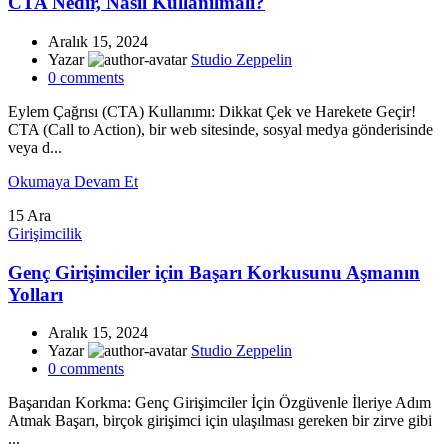
CTA Nedir, Nasıl Kullanılmalı?
Aralık 15, 2024
Yazar
Studio Zeppelin
0
comments
Eylem Çağrısı (CTA) Kullanımı: Dikkat Çek ve Harekete Geçir!
CTA (Call to Action), bir web sitesinde, sosyal medya gönderisinde
veya d...
Okumaya Devam Et
15
Ara
Girişimcilik
Genç Girişimciler için Başarı Korkusunu Aşmanın
Yolları
Aralık 15, 2024
Yazar
Studio Zeppelin
0
comments
Başarıdan Korkma: Genç Girişimciler İçin Özgüvenle İleriye Adım
Atmak Başarı, birçok girişimci için ulaşılması gereken bir zirve gibi
...