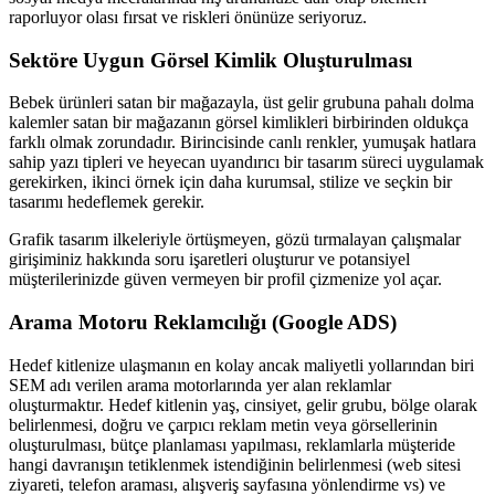
raporluyor olası fırsat ve riskleri önünüze seriyoruz.
Sektöre Uygun Görsel Kimlik Oluşturulması
Bebek ürünleri satan bir mağazayla, üst gelir grubuna pahalı dolma
kalemler satan bir mağazanın görsel kimlikleri birbirinden oldukça
farklı olmak zorundadır. Birincisinde canlı renkler, yumuşak hatlara
sahip yazı tipleri ve heyecan uyandırıcı bir tasarım süreci uygulamak
gerekirken, ikinci örnek için daha kurumsal, stilize ve seçkin bir
tasarımı hedeflemek gerekir.
Grafik tasarım ilkeleriyle örtüşmeyen, gözü tırmalayan çalışmalar
girişiminiz hakkında soru işaretleri oluşturur ve potansiyel
müşterilerinizde güven vermeyen bir profil çizmenize yol açar.
Arama Motoru Reklamcılığı (Google ADS)
Hedef kitlenize ulaşmanın en kolay ancak maliyetli yollarından biri
SEM adı verilen arama motorlarında yer alan reklamlar
oluşturmaktır. Hedef kitlenin yaş, cinsiyet, gelir grubu, bölge olarak
belirlenmesi, doğru ve çarpıcı reklam metin veya görsellerinin
oluşturulması, bütçe planlaması yapılması, reklamlarla müşteride
hangi davranışın tetiklenmek istendiğinin belirlenmesi (web sitesi
ziyareti, telefon araması, alışveriş sayfasına yönlendirme vs) ve