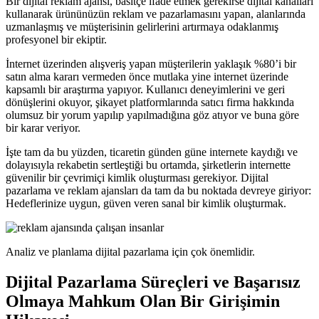
Bir dijital reklam ajansı, basitçe ifade etmek gerekirse dijital kanalları
kullanarak ürününüzün reklam ve pazarlamasını yapan, alanlarında
uzmanlaşmış ve müşterisinin gelirlerini artırmaya odaklanmış
profesyonel bir ekiptir.
İnternet üzerinden alışveriş yapan müşterilerin yaklaşık %80’i bir
satın alma kararı vermeden önce mutlaka yine internet üzerinde
kapsamlı bir araştırma yapıyor. Kullanıcı deneyimlerini ve geri
dönüşlerini okuyor, şikayet platformlarında satıcı firma hakkında
olumsuz bir yorum yapılıp yapılmadığına göz atıyor ve buna göre
bir karar veriyor.
İşte tam da bu yüzden, ticaretin günden güne internete kaydığı ve
dolayısıyla rekabetin sertleştiği bu ortamda, şirketlerin internette
güvenilir bir çevrimiçi kimlik oluşturması gerekiyor. Dijital
pazarlama ve reklam ajansları da tam da bu noktada devreye giriyor:
Hedeflerinize uygun, güven veren sanal bir kimlik oluşturmak.
Analiz ve planlama dijital pazarlama için çok önemlidir.
Dijital Pazarlama Süreçleri ve Başarısız
Olmaya Mahkum Olan Bir Girişimin