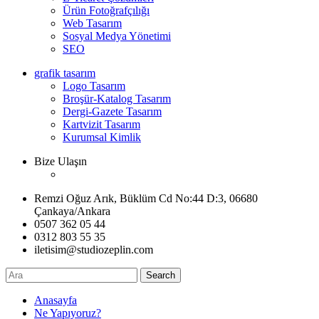
Ürün Fotoğrafçılığı
Web Tasarım
Sosyal Medya Yönetimi
SEO
grafik tasarım
Logo Tasarım
Broşür-Katalog Tasarım
Dergi-Gazete Tasarım
Kartvizit Tasarım
Kurumsal Kimlik
Bize Ulaşın
Remzi Oğuz Arık, Büklüm Cd No:44 D:3, 06680
Çankaya/Ankara
0507 362 05 44
0312 803 55 35
iletisim@studiozeplin.com
Search
Anasayfa
Ne Yapıyoruz?