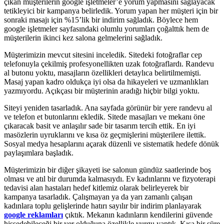
çıkan müşterilerin google işletmeler’e yorum yapmasını sağlayacak
tetikleyici bir kampanya belirledik. Yorum yapan her müşteri için bir
sonraki masajı için %15’lik bir indirim sağladık. Böylece hem
google işletmeler sayfasındaki olumlu yorumları çoğalttık hem de
müşterilerin ikinci kez salona gelmelerini sağladık.
Müşterimizin mevcut sitesini inceledik. Sitedeki fotoğraflar cep
telefonuyla çekilmiş profesyonellikten uzak fotoğraflardı. Randevu
al butonu yoktu, masajların özellikleri detaylıca belirtilmemişti.
Masaj yapan kadro oldukça iyi olsa da hikayeleri ve uzmanlıkları
yazmıyordu. Açıkçası bir müşterinin aradığı hiçbir bilgi yoktu.
Siteyi yeniden tasarladık. Ana sayfada görünür bir yere randevu al
ve telefon et butonlarını ekledik. Sitede masajları ve mekanı öne
çıkaracak basit ve anlaşılır sade bir tasarım tercih ettik. En iyi
masözlerin uyruklarını ve kısa öz geçmişlerini müşterilere ilettik.
Sosyal medya hesaplarını açarak düzenli ve sistematik hedefe dönük
paylaşımlara başladık.
Müşterimizin bir diğer şikayeti ise salonun gündüz saatlerinde boş
olması ve atıl bir durumda kalmasıydı. Ev kadınlarını ve fizyoterapi
tedavisi alan hastaları hedef kitlemiz olarak belirleyerek bir
kampanya tasarladık. Çalışmayan ya da yarı zamanlı çalışan
kadınlara toplu gelişlerinde hatırı sayılır bir indirim planlayarak
google reklamları
çıktık. Mekanın kadınların kendilerini güvende
hissedebileceği bir yer olduğuna özellikle vurgu yaptık. Kısa bir süre