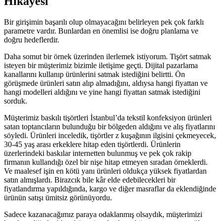
Hikayesi
Bir girişimin başarılı olup olmayacağını belirleyen pek çok farklı
parametre vardır. Bunlardan en önemlisi ise doğru planlama ve
doğru hedeflerdir.
Daha somut bir örnek üzerinden ilerlemek istiyorum. Tişört satmak
isteyen bir müşterimiz bizimle iletişime geçti. Dijital pazarlama
kanallarını kullanıp ürünlerini satmak istediğini belirtti. Ön
görüşmede ürünleri satın alıp almadığını, aldıysa hangi fiyattan ve
hangi modelleri aldığını ve yine hangi fiyattan satmak istediğini
sorduk.
Müşterimiz baskılı tişörtleri İstanbul’da tekstil konfeksiyon ürünleri
satan toptancıların bulunduğu bir bölgeden aldığını ve alış fiyatlarını
söyledi. Ürünleri inceledik, tişörtler z kuşağının ilgisini çekmeyecek,
30-45 yaş arası erkeklere hitap eden tişörtlerdi. Ürünlerin
üzerlerindeki baskılar internetten bulunmuş ve pek çok rakip
firmanın kullandığı özel bir nişe hitap etmeyen sıradan örneklerdi.
Ve maalesef işin en kötü yanı ürünleri oldukça yüksek fiyatlardan
satın almışlardı. Birazcık bile kâr elde edebilecekleri bir
fiyatlandırma yapıldığında, kargo ve diğer masraflar da eklendiğinde
ürünün satışı ümitsiz görünüyordu.
Sadece kazanacağımız paraya odaklanmış olsaydık, müşterimizi