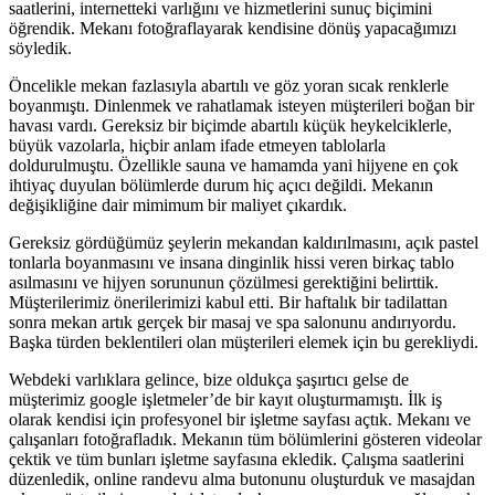
saatlerini, internetteki varlığını ve hizmetlerini sunuç biçimini
öğrendik. Mekanı fotoğraflayarak kendisine dönüş yapacağımızı
söyledik.
Öncelikle mekan fazlasıyla abartılı ve göz yoran sıcak renklerle
boyanmıştı. Dinlenmek ve rahatlamak isteyen müşterileri boğan bir
havası vardı. Gereksiz bir biçimde abartılı küçük heykelciklerle,
büyük vazolarla, hiçbir anlam ifade etmeyen tablolarla
doldurulmuştu. Özellikle sauna ve hamamda yani hijyene en çok
ihtiyaç duyulan bölümlerde durum hiç açıcı değildi. Mekanın
değişikliğine dair mimimum bir maliyet çıkardık.
Gereksiz gördüğümüz şeylerin mekandan kaldırılmasını, açık pastel
tonlarla boyanmasını ve insana dinginlik hissi veren birkaç tablo
asılmasını ve hijyen sorununun çözülmesi gerektiğini belirttik.
Müşterilerimiz önerilerimizi kabul etti. Bir haftalık bir tadilattan
sonra mekan artık gerçek bir masaj ve spa salonunu andırıyordu.
Başka türden beklentileri olan müşterileri elemek için bu gerekliydi.
Webdeki varlıklara gelince, bize oldukça şaşırtıcı gelse de
müşterimiz google işletmeler’de bir kayıt oluşturmamıştı. İlk iş
olarak kendisi için profesyonel bir işletme sayfası açtık. Mekanı ve
çalışanları fotoğrafladık. Mekanın tüm bölümlerini gösteren videolar
çektik ve tüm bunları işletme sayfasına ekledik. Çalışma saatlerini
düzenledik, online randevu alma butonunu oluşturduk ve masajdan