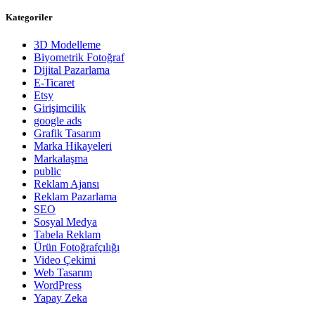
Kategoriler
3D Modelleme
Biyometrik Fotoğraf
Dijital Pazarlama
E-Ticaret
Etsy
Girişimcilik
google ads
Grafik Tasarım
Marka Hikayeleri
Markalaşma
public
Reklam Ajansı
Reklam Pazarlama
SEO
Sosyal Medya
Tabela Reklam
Ürün Fotoğrafçılığı
Video Çekimi
Web Tasarım
WordPress
Yapay Zeka