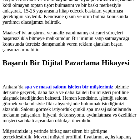
kötü olmayan toptan tişört bulmasını ve bir baskı merkeziyle
anlaşarak, 15-25 yaş arasına hitap edecek baskıları yaptırması
gerektiğini söyledik. Kendisine çizim ve ürün bulma konusunda
yardımcı olacağımızı belirttik.
Maalesef iyi araştırma ve analiz yapılmamış e-ticaret süreçleri
başarısızlıkla bitmeye mahkumdur. Bir ürünün satıp satmayacağı
konusunda ücretsiz danışmanlık veren reklam ajansları başarı
şansınızı artırabilir.
Başarılı Bir Dijital Pazarlama Hikayesi
Ankara’da
spa ve masaj salonu işleten bir müşterimiz
bizimle
iletişime geçerek, daha fazla ve daha kaliteli bir müşteri profiline
ulaşmak istediğinden bahsetti. Hemen kendisine, işlettiği salonu
görmek ve kendisiyle fikir alışverişinde bulunmak istediğimizi
aktardık. Salonu görmek istiyorduk çünkü spa-masaj salonlarında
mekanın çalışanları, hijyeni, dekorasyonu, aydınlatması vs özellikler
müşteri sadakati açısından oldukça önemlidir.
Müşterimizle iş yerinde birkaç saat süren bir görüşme
gerçekleştirdik. Mevcut müşteri profilini, fiyatlarını, açılış kapanış