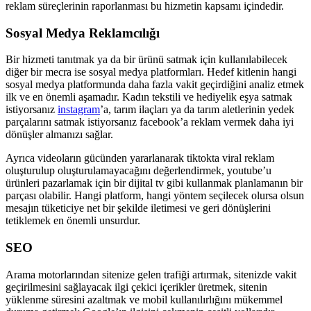
reklam süreçlerinin raporlanması bu hizmetin kapsamı içindedir.
Sosyal Medya Reklamcılığı
Bir hizmeti tanıtmak ya da bir ürünü satmak için kullanılabilecek
diğer bir mecra ise sosyal medya platformları. Hedef kitlenin hangi
sosyal medya platformunda daha fazla vakit geçirdiğini analiz etmek
ilk ve en önemli aşamadır. Kadın tekstili ve hediyelik eşya satmak
istiyorsanız
instagram
’a, tarım ilaçları ya da tarım aletlerinin yedek
parçalarını satmak istiyorsanız facebook’a reklam vermek daha iyi
dönüşler almanızı sağlar.
Ayrıca videoların gücünden yararlanarak tiktokta viral reklam
oluşturulup oluşturulamayacağını değerlendirmek, youtube’u
ürünleri pazarlamak için bir dijital tv gibi kullanmak planlamanın bir
parçası olabilir. Hangi platform, hangi yöntem seçilecek olursa olsun
mesajın tüketiciye net bir şekilde iletimesi ve geri dönüşlerini
tetiklemek en önemli unsurdur.
SEO
Arama motorlarından sitenize gelen trafiği artırmak, sitenizde vakit
geçirilmesini sağlayacak ilgi çekici içerikler üretmek, sitenin
yüklenme süresini azaltmak ve mobil kullanılırlığını mükemmel