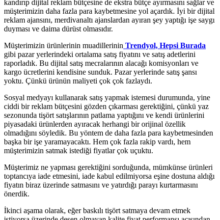
kandırıp dijital reklam bütçesine de ekstra bütçe ayırmasını sağlar ve
müşterimizin daha fazla para kaybetmesine yol açardık. İyi bir dijital
reklam ajansını, merdivanaltı ajanslardan ayıran şey yaptığı işe saygı
duyması ve daima dürüst olmasıdır.
Müşterimizin ürünlerinin muadillerinin
Trendyol, Hepsi Burada
gibi pazar yerlerindeki ortalama satış fiyatını ve satış adetlerini
raporladık. Bu dijital satış mecralarının alacağı komisyonları ve
kargo ücretlerini kendisine sunduk. Pazar yerlerinde satış şansı
yoktu. Çünkü ürünün maliyeti çok çok fazlaydı.
Sosyal medyayı kullanarak satış yapmak istemesi durumunda, yine
ciddi bir reklam bütçesini gözden çıkarması gerektiğini, çünkü yaz
sezonunda tişört satışlarının patlama yaptığını ve kendi ürünlerini
piyasadaki ürünlerden ayıracak herhangi bir orijinal özellik
olmadığını söyledik. Bu yöntem de daha fazla para kaybetmesinden
başka bir işe yaramayacaktı. Hem çok fazla rakip vardı, hem
müşterimizin satmak istediği fiyatlar çok uçuktu.
Müşterimiz ne yapması gerektiğini sorduğunda, mümkünse ürünleri
toptancıya iade etmesini, iade kabul edilmiyorsa eşine dostuna aldığı
fiyatın biraz üzerinde satmasını ve yatırdığı parayı kurtarmasını
önerdik.
İkinci aşama olarak, eğer baskılı tişört satmaya devam etmek
istiyorsa üzerinde desen olmayan kalite fiyat performansı açısından