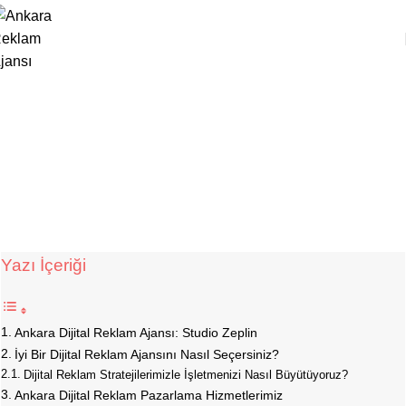
,
DIJITAL PAZARLAMA
REKLAM AJANSI
Ankara Dijital Reklam Ajansı: Uygun
Fiyatlı Profesyonel Çözümler
Studio Zeppelin
Yayın Tarihi Aralık 13, 2024
0
Yazı İçeriği
Ankara Dijital Reklam Ajansı: Studio Zeplin
İyi Bir Dijital Reklam Ajansını Nasıl Seçersiniz?
Dijital Reklam Stratejilerimizle İşletmenizi Nasıl Büyütüyoruz?
Ankara Dijital Reklam Pazarlama Hizmetlerimiz