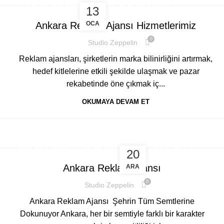
,
,
DIJITAL PAZARLAMA
E-TICARET
REKLAM AJANSI
13
OCA
Ankara Reklam Ajansı Hizmetlerimiz
0
Studio Zeppelin
Reklam ajansları, şirketlerin marka bilinirliğini artırmak,
hedef kitlelerine etkili şekilde ulaşmak ve pazar
rekabetinde öne çıkmak iç...
OKUMAYA DEVAM ET
,
,
,
REKLAM AJANSI
DIJITAL PAZARLAMA
E-TICARET
SEO
20
Ankara Reklam Ajansı
ARA
0
Studio Zeppelin
Ankara Reklam Ajansı Şehrin Tüm Semtlerine
Dokunuyor Ankara, her bir semtiyle farklı bir karakter