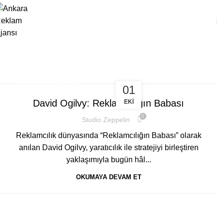
Tag Archives: reklam ajansı
Anasayfa
Posts Tagged "reklam ajansı"
REKLAM PAZARLAMA
01
David Ogilvy: Reklamcılığın Babası
EKI
0
Studio Zeppelin
Reklamcılık dünyasında “Reklamcılığın Babası” olarak
anılan David Ogilvy, yaratıcılık ile stratejiyi birleştiren
yaklaşımıyla bugün hâl...
OKUMAYA DEVAM ET