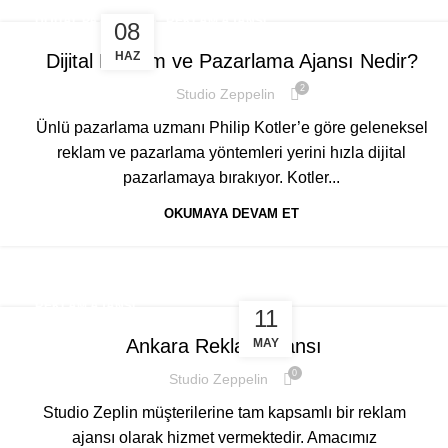
,
DIJITAL PAZARLAMA
REKLAM AJANSI
08
HAZ
Dijital Reklam ve Pazarlama Ajansı Nedir?
2
Studio Zeppelin
Ünlü pazarlama uzmanı Philip Kotler’e göre geleneksel
reklam ve pazarlama yöntemleri yerini hızla dijital
pazarlamaya bırakıyor. Kotler...
OKUMAYA DEVAM ET
REKLAM AJANSI
11
Ankara Reklam Ajansı
MAY
0
Studio Zeppelin
Studio Zeplin müşterilerine tam kapsamlı bir reklam
ajansı olarak hizmet vermektedir. Amacımız