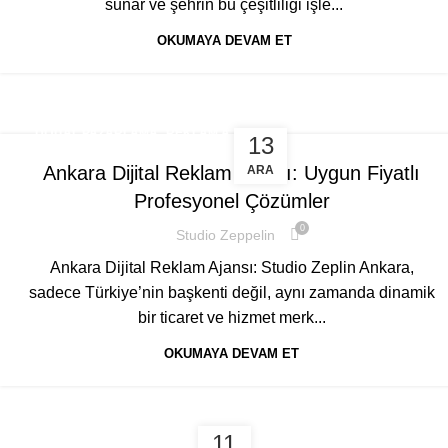
sunar ve şehrin bu çeşitliliği işle...
OKUMAYA DEVAM ET
,
DIJITAL PAZARLAMA
REKLAM AJANSI
13
Ankara Dijital Reklam Ajansı: Uygun Fiyatlı
ARA
Profesyonel Çözümler
0
Studio Zeppelin
Ankara Dijital Reklam Ajansı: Studio Zeplin Ankara,
sadece Türkiye’nin başkenti değil, aynı zamanda dinamik
bir ticaret ve hizmet merk...
OKUMAYA DEVAM ET
11