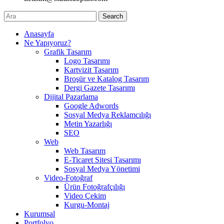
Search
Anasayfa
Ne Yapıyoruz?
Grafik Tasarım
Logo Tasarımı
Kartvizit Tasarım
Broşür ve Katalog Tasarım
Dergi Gazete Tasarımı
Dijital Pazarlama
Google Adwords
Sosyal Medya Reklamcılığı
Metin Yazarlığı
SEO
Web
Web Tasarım
E-Ticaret Sitesi Tasarımı
Sosyal Medya Yönetimi
Video-Fotoğraf
Ürün Fotoğrafçılığı
Video Çekim
Kurgu-Montaj
Kurumsal
Portfolyo