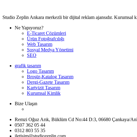
Studio Zeplin Ankara merkezli bir dijital reklam ajansıdır. Kurumsal 
Ne Yapıyoruz?
E-Ticaret Çözümleri
Ürün Fotoğrafçılığı
Web Tasarım
Sosyal Medya Yönetimi
SEO
grafik tasarım
Logo Tasarım
Broşür-Katalog Tasarım
Dergi-Gazete Tasarım
Kartvizit Tasarım
Kurumsal Kimlik
Bize Ulaşın
Remzi Oğuz Arık, Büklüm Cd No:44 D:3, 06680 Çankaya/An
0507 362 05 44
0312 803 55 35
iletisim@studiozeplin.com