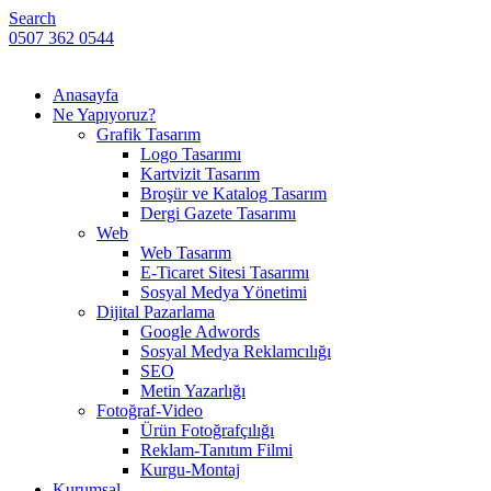
Search
0507 362 0544
Anasayfa
Ne Yapıyoruz?
Grafik Tasarım
Logo Tasarımı
Kartvizit Tasarım
Broşür ve Katalog Tasarım
Dergi Gazete Tasarımı
Web
Web Tasarım
E-Ticaret Sitesi Tasarımı
Sosyal Medya Yönetimi
Dijital Pazarlama
Google Adwords
Sosyal Medya Reklamcılığı
SEO
Metin Yazarlığı
Fotoğraf-Video
Ürün Fotoğrafçılığı
Reklam-Tanıtım Filmi
Kurgu-Montaj
Kurumsal