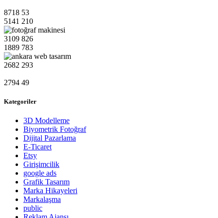
8718
53
5141
210
3109
826
1889
783
2682
293
2794
49
Kategoriler
3D Modelleme
Biyometrik Fotoğraf
Dijital Pazarlama
E-Ticaret
Etsy
Girişimcilik
google ads
Grafik Tasarım
Marka Hikayeleri
Markalaşma
public
Reklam Ajansı