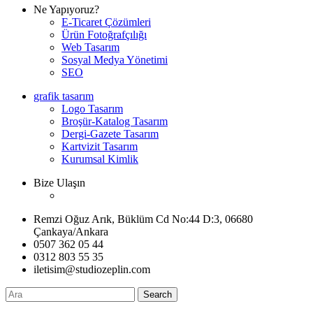
Ne Yapıyoruz?
E-Ticaret Çözümleri
Ürün Fotoğrafçılığı
Web Tasarım
Sosyal Medya Yönetimi
SEO
grafik tasarım
Logo Tasarım
Broşür-Katalog Tasarım
Dergi-Gazete Tasarım
Kartvizit Tasarım
Kurumsal Kimlik
Bize Ulaşın
Remzi Oğuz Arık, Büklüm Cd No:44 D:3, 06680
Çankaya/Ankara
0507 362 05 44
0312 803 55 35
iletisim@studiozeplin.com
Search