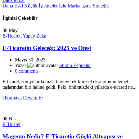
Back to list
Daha Eski
Küçük İşletmeler İçin Markalaşma Stratejisi
İlginizi Çekebilir
30
May
E-Ticaret
,
Yapay Zeka
E-Ticaretin Geleceği: 2025 ve Ötesi
Mayıs 30, 2025
Yazar
Studio Zeppelin
0
comments
E-ticaret, son yıllarda hızla büyüyerek küresel ekonominin temel
taşlarından biri haline geldi. Peki, önümüzdeki yıllarda e-ticareti ne...
Okumaya Devam Et
08
Nis
E-Ticaret
Magento Nedir? E-Ticaretin Güçlü Altyapısı ve