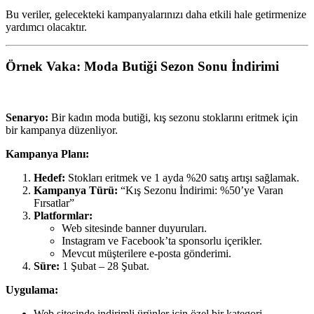
Bu veriler, gelecekteki kampanyalarınızı daha etkili hale getirmenize
yardımcı olacaktır.
Örnek Vaka: Moda Butiği Sezon Sonu İndirimi
Senaryo:
Bir kadın moda butiği, kış sezonu stoklarını eritmek için
bir kampanya düzenliyor.
Kampanya Planı:
Hedef:
Stokları eritmek ve 1 ayda %20 satış artışı sağlamak.
Kampanya Türü:
“Kış Sezonu İndirimi: %50’ye Varan
Fırsatlar”
Platformlar:
Web sitesinde banner duyuruları.
Instagram ve Facebook’ta sponsorlu içerikler.
Mevcut müşterilere e-posta gönderimi.
Süre:
1 Şubat – 28 Şubat.
Uygulama:
Web sitesinde indirimli ürünler için özel bir kategori