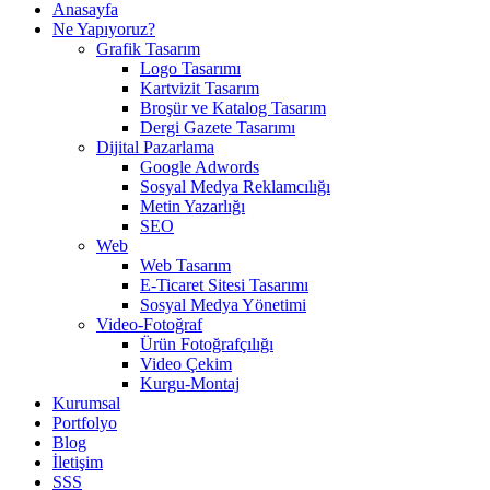
Anasayfa
Ne Yapıyoruz?
Grafik Tasarım
Logo Tasarımı
Kartvizit Tasarım
Broşür ve Katalog Tasarım
Dergi Gazete Tasarımı
Dijital Pazarlama
Google Adwords
Sosyal Medya Reklamcılığı
Metin Yazarlığı
SEO
Web
Web Tasarım
E-Ticaret Sitesi Tasarımı
Sosyal Medya Yönetimi
Video-Fotoğraf
Ürün Fotoğrafçılığı
Video Çekim
Kurgu-Montaj
Kurumsal
Portfolyo
Blog
İletişim
SSS