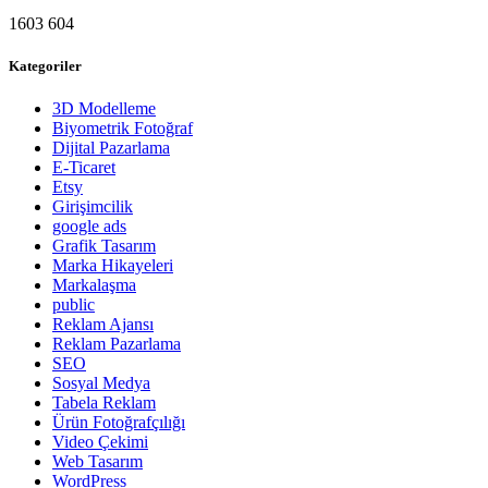
1603
604
Kategoriler
3D Modelleme
Biyometrik Fotoğraf
Dijital Pazarlama
E-Ticaret
Etsy
Girişimcilik
google ads
Grafik Tasarım
Marka Hikayeleri
Markalaşma
public
Reklam Ajansı
Reklam Pazarlama
SEO
Sosyal Medya
Tabela Reklam
Ürün Fotoğrafçılığı
Video Çekimi
Web Tasarım
WordPress