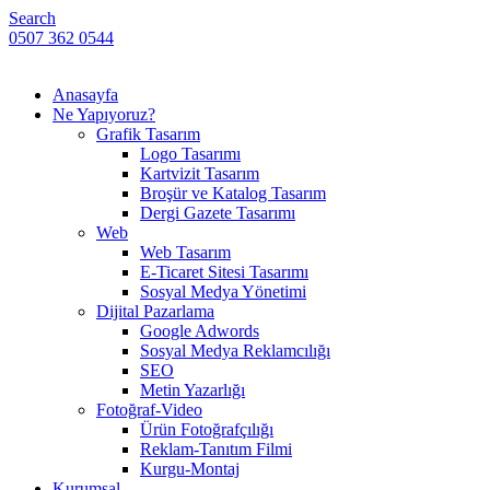
Search
0507 362 0544
Anasayfa
Ne Yapıyoruz?
Grafik Tasarım
Logo Tasarımı
Kartvizit Tasarım
Broşür ve Katalog Tasarım
Dergi Gazete Tasarımı
Web
Web Tasarım
E-Ticaret Sitesi Tasarımı
Sosyal Medya Yönetimi
Dijital Pazarlama
Google Adwords
Sosyal Medya Reklamcılığı
SEO
Metin Yazarlığı
Fotoğraf-Video
Ürün Fotoğrafçılığı
Reklam-Tanıtım Filmi
Kurgu-Montaj
Kurumsal