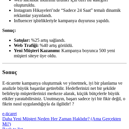
oluşturuldu.
Instagram Hikayeleri’nde “Sadece 24 Saat” temalı dinamik
reklamlar yayınlandı.
Influencer işbirlikleriyle kampanya duyurusu yapıldı.
Sonuç:
Satışlar:
%25 artış sağlandı.
Web Trafiği:
%40 artış görüldü.
Yeni Müşteri Kazanımı:
Kampanya boyunca 500 yeni
müşteri siteye üye oldu.
Sonuç
E-ticarette kampanya oluşturmak ve yönetmek, iyi bir planlama ve
analizle büyük başarılar getirebilir. Hedeflerinizi net bir şekilde
belirleyip müşterilerinizi merkeze alarak, küçük bütçelerle büyük
etkiler yaratabilirsiniz. Unutmayın, başarı sadece iyi bir fikir değil, o
fikrin nasıl uygulandığıyla da ilgilidir! ?
e-ticaret
Daha Yeni
Müşteri Neden Her Zaman Haklıdır? (Ama Gerçekten
Mi?)