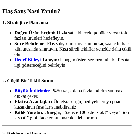
Flaş Satış Nasıl Yapılır?
1. Strateji ve Planlama
Doğru Ürün Seçimi:
Hızla satılabilecek, popüler veya stok
fazlası ürünleri hedefleyin.
Süre Belirleme:
Flaş satış kampanyasını birkaç saatle birkaç
gün arasında sınırlayın. Kısa süreli teklifler genelde daha etkili
olur.
Hedef Kitleyi
Tanıyın:
Hangi müşteri segmentinin bu fırsata
ilgi göstereceğini belirleyin.
2. Güçlü Bir Teklif Sunun
Büyük İndirimler
:
%50 veya daha fazla indirim sunmak
dikkat çeker.
Ekstra Avantajlar:
Ücretsiz kargo, hediyeler veya puan
kazandıran fırsatlar sunabilirsiniz.
Kıtlık Yaratın:
Örneğin, “Sadece 100 adet stok!” veya “Son
2 saat!” gibi ifadeler kullanarak talebi artırın.
3. Reklam ve Duyuru