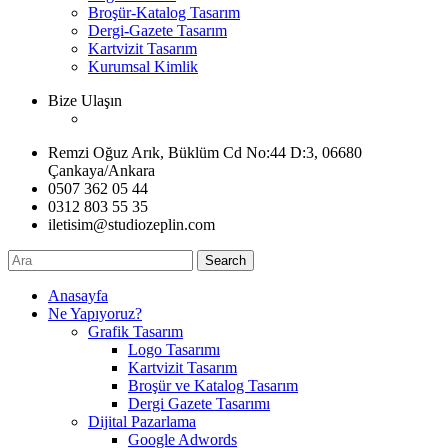
Broşür-Katalog Tasarım
Dergi-Gazete Tasarım
Kartvizit Tasarım
Kurumsal Kimlik
Bize Ulaşın
Remzi Oğuz Arık, Büklüm Cd No:44 D:3, 06680
Çankaya/Ankara
0507 362 05 44
0312 803 55 35
iletisim@studiozeplin.com
Search
Anasayfa
Ne Yapıyoruz?
Grafik Tasarım
Logo Tasarımı
Kartvizit Tasarım
Broşür ve Katalog Tasarım
Dergi Gazete Tasarımı
Dijital Pazarlama
Google Adwords