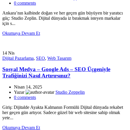
0
comments
Ankara’nın kalbinde doğan ve her geçen gün büyüyen bir yaratıcı
güç: Studio Zeplin. Dijital dünyada iz bırakmak isteyen markalar
için s...
Okumaya Devam Et
14
Nis
Dijital Pazarlama
,
SEO
,
Web Tasarım
Sosyal Medya – Google Ads – SEO Üçgeniyle
Trafiğinizi Nasıl Artırırsınız?
Nisan 14, 2025
Yazar
Studio Zeppelin
0
comments
Giriş: Dijitalde Ayakta Kalmanın Formülü Dijital dünyada rekabet
her geçen gün artıyor. Sadece güzel bir web sitesine sahip olmak
yete...
Okumaya Devam Et