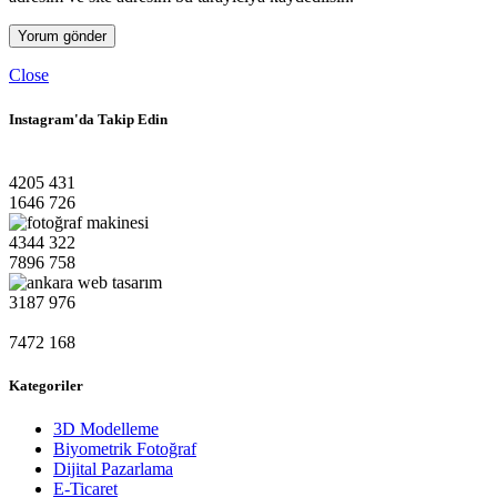
Close
Instagram'da Takip Edin
4205
431
1646
726
4344
322
7896
758
3187
976
7472
168
Kategoriler
3D Modelleme
Biyometrik Fotoğraf
Dijital Pazarlama
E-Ticaret