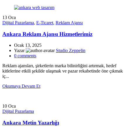
13
Oca
Dijital Pazarlama
,
E-Ticaret
,
Reklam Ajansı
Ankara Reklam Ajansı Hizmetlerimiz
Ocak 13, 2025
Yazar
Studio Zeppelin
0
comments
Reklam ajansları, şirketlerin marka bilinirliğini artırmak, hedef
kitlelerine etkili şekilde ulaşmak ve pazar rekabetinde öne çıkmak
iç...
Okumaya Devam Et
10
Oca
Dijital Pazarlama
Ankara Metin Yazarlığı