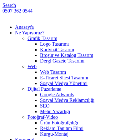
Search
0507 362 0544
Anasayfa
Ne Yapıyoruz?
Grafik Tasarım
Logo Tasarımı
Kartvizit Tasarım
Broşür ve Katalog Tasarım
Dergi Gazete Tasarımı
Web
Web Tasarım
E-Ticaret Sitesi Tasarımı
Sosyal Medya Yönetimi
Dijital Pazarlama
Google Adwords
Sosyal Medya Reklamcılığı
SEO
Metin Yazarlığı
Fotoğraf-Video
Ürün Fotoğrafçılığı
Reklam-Tanıtım Filmi
Kurgu-Montaj
Kurumsal