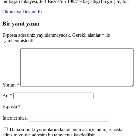
bir başarı hikayesi. Jeff Bezos’un 1994’te başlattığı bu girişim, b...
Okumaya Devam Et
Bir yanıt yazın
E-posta adresiniz yayınlanmayacak.
Gerekli alanlar
*
ile
işaretlenmişlerdir
Yorum
*
Ad
*
E-posta
*
İnternet sitesi
Daha sonraki yorumlarımda kullanılması için adım, e-posta
adresim ve site adresim bu tarayıcıya kaydedilsin.