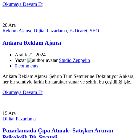
Okumaya Devam Et
20
Ara
Reklam Ajansı
,
Dijital Pazarlama
,
E-Ticaret
,
SEO
Ankara Reklam Ajansı
Aralık 21, 2024
Yazar
Studio Zeppelin
0
comments
Ankara Reklam Ajansı Şehrin Tüm Semtlerine Dokunuyor Ankara,
her bir semtiyle farklı bir karakter sunar ve şehrin bu çeşitliliği işle...
Okumaya Devam Et
15
Ara
Dijital Pazarlama
Pazarlamada Çıpa Atmak: Satışları Artıran
Psikolojik Bir Strateji