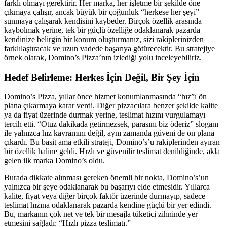
farklı olmayı gerektirir. Her marka, her işletme bir şekilde öne
çıkmaya çalışır, ancak büyük bir çoğunluk “herkese her şeyi”
sunmaya çalışarak kendisini kaybeder. Birçok özellik arasında
kaybolmak yerine, tek bir güçlü özelliğe odaklanarak pazarda
kendinize belirgin bir konum oluşturmanız, sizi rakiplerinizden
farklılaştıracak ve uzun vadede başarıya götürecektir. Bu stratejiye
örnek olarak, Domino’s Pizza’nın izlediği yolu inceleyebiliriz.
Hedef Belirleme: Herkes İçin Değil, Bir Şey İçin
Domino’s Pizza, yıllar önce hizmet konumlanmasında “hız”ı ön
plana çıkarmaya karar verdi. Diğer pizzacılara benzer şekilde kalite
ya da fiyat üzerinde durmak yerine, teslimat hızını vurgulamayı
tercih etti. “Otuz dakikada getirmezsek, parasını biz öderiz” sloganı
ile yalnızca hız kavramını değil, aynı zamanda güveni de ön plana
çıkardı. Bu basit ama etkili strateji, Domino’s’u rakiplerinden ayıran
bir özellik haline geldi. Hızlı ve güvenilir teslimat denildiğinde, akla
gelen ilk marka Domino’s oldu.
Burada dikkate alınması gereken önemli bir nokta, Domino’s’un
yalnızca bir şeye odaklanarak bu başarıyı elde etmesidir. Yıllarca
kalite, fiyat veya diğer birçok faktör üzerinde durmayıp, sadece
teslimat hızına odaklanarak pazarda kendine güçlü bir yer edindi.
Bu, markanın çok net ve tek bir mesajla tüketici zihninde yer
etmesini sağladı: “Hızlı pizza teslimatı.”