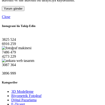
adresim ve site adresim bu tarayıcıya kaydedilsin.
Close
Instagram'da Takip Edin
3825
524
6916
259
7486
479
4273
229
3087
364
3896
999
Kategoriler
3D Modelleme
Biyometrik Fotoğraf
Dijital Pazarlama
E-Ticaret