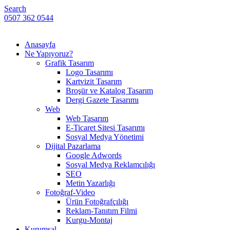
Search
0507 362 0544
Anasayfa
Ne Yapıyoruz?
Grafik Tasarım
Logo Tasarımı
Kartvizit Tasarım
Broşür ve Katalog Tasarım
Dergi Gazete Tasarımı
Web
Web Tasarım
E-Ticaret Sitesi Tasarımı
Sosyal Medya Yönetimi
Dijital Pazarlama
Google Adwords
Sosyal Medya Reklamcılığı
SEO
Metin Yazarlığı
Fotoğraf-Video
Ürün Fotoğrafçılığı
Reklam-Tanıtım Filmi
Kurgu-Montaj
Kurumsal