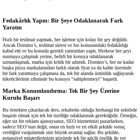
Fedakârlık Yapın: Bir Şeye Odaklanarak Fark
Yaratın
Hızlı bir teslimat yapmak, her işletme için kolay bir şey değildir.
Ancak Domino’s, teslimat süresi ve hız konusundaki fedakârlığı
kabul etti ve bu konuda gerekli yatırımları yaptı. Herkese her şeyi
sunmaya çalışmak yerine, belirli bir konuya odaklanarak
uzmanlaşmak, marka için kritik bir adımdı. Domino’s, her ne kadar
başka pizza markalarından farklı olarak fiyat ya da kalite üzerinde
bir fark yaratmaya çalışmasa da, tek bir alanda üstünlük sağlayarak
tüketicilerinin zihninde bu konuyu “sahiplenmeyi” başardı.
Marka Konumlandırma: Tek Bir Şey Üzerine
Kurulu Başarı
Bu örnekten çıkarılacak ders, rekabetin olduğu herhangi bir sektörde
başarılı olmak için tek bir özelliğe odaklanmak gerektiğidir. Örneğin,
eğer siz bir reklam ajansıysanız, SEO hizmetinizi pazarlarken,
sadece SEO’nun değil, onun en hızlı ve en etkili şekilde sonuç
verdiğini vurgulamak size büyük avantaj sağlar. Bu şekilde,
potansiyel müşterilerinizin gözünde tek bir güçlü özellik ile yer