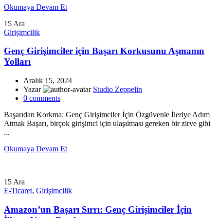
Okumaya Devam Et
15
Ara
Girişimcilik
Genç Girişimciler için Başarı Korkusunu Aşmanın
Yolları
Aralık 15, 2024
Yazar
Studio Zeppelin
0
comments
Başarıdan Korkma: Genç Girişimciler İçin Özgüvenle İleriye Adım
Atmak Başarı, birçok girişimci için ulaşılması gereken bir zirve gibi
...
Okumaya Devam Et
15
Ara
E-Ticaret
,
Girişimcilik
Amazon’un Başarı Sırrı: Genç Girişimciler İçin