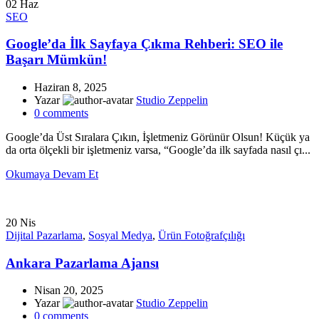
02
Haz
SEO
Google’da İlk Sayfaya Çıkma Rehberi: SEO ile
Başarı Mümkün!
Haziran 8, 2025
Yazar
Studio Zeppelin
0
comments
Google’da Üst Sıralara Çıkın, İşletmeniz Görünür Olsun! Küçük ya
da orta ölçekli bir işletmeniz varsa, “Google’da ilk sayfada nasıl çı...
Okumaya Devam Et
20
Nis
Dijital Pazarlama
,
Sosyal Medya
,
Ürün Fotoğrafçılığı
Ankara Pazarlama Ajansı
Nisan 20, 2025
Yazar
Studio Zeppelin
0
comments