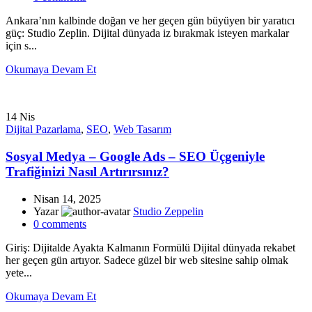
Ankara’nın kalbinde doğan ve her geçen gün büyüyen bir yaratıcı
güç: Studio Zeplin. Dijital dünyada iz bırakmak isteyen markalar
için s...
Okumaya Devam Et
14
Nis
Dijital Pazarlama
,
SEO
,
Web Tasarım
Sosyal Medya – Google Ads – SEO Üçgeniyle
Trafiğinizi Nasıl Artırırsınız?
Nisan 14, 2025
Yazar
Studio Zeppelin
0
comments
Giriş: Dijitalde Ayakta Kalmanın Formülü Dijital dünyada rekabet
her geçen gün artıyor. Sadece güzel bir web sitesine sahip olmak
yete...
Okumaya Devam Et