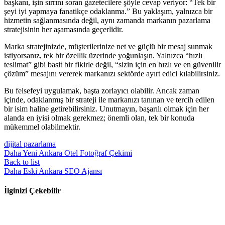
başkanı, işin sırrını soran gazetecilere şöyle cevap veriyor: “Tek bir
şeyi iyi yapmaya fanatikçe odaklanma.” Bu yaklaşım, yalnızca bir
hizmetin sağlanmasında değil, aynı zamanda markanın pazarlama
stratejisinin her aşamasında geçerlidir.
Marka stratejinizde, müşterilerinize net ve güçlü bir mesaj sunmak
istiyorsanız, tek bir özellik üzerinde yoğunlaşın. Yalnızca “hızlı
teslimat” gibi basit bir fikirle değil, “sizin için en hızlı ve en güvenilir
çözüm” mesajını vererek markanızı sektörde ayırt edici kılabilirsiniz.
Bu felsefeyi uygulamak, başta zorlayıcı olabilir. Ancak zaman
içinde, odaklanmış bir strateji ile markanızı tanınan ve tercih edilen
bir isim haline getirebilirsiniz. Unutmayın, başarılı olmak için her
alanda en iyisi olmak gerekmez; önemli olan, tek bir konuda
mükemmel olabilmektir.
dijital pazarlama
Daha Yeni
Ankara Otel Fotoğraf Çekimi
Back to list
Daha Eski
Ankara SEO Ajansı
İlginizi Çekebilir