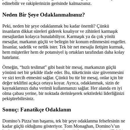
edinebilir ve rakiplerinizin gerisinde kalmazsınız.
Neden Bir Şeye Odaklanmalısınız?
Peki, neden bir şeye odaklanmak bu kadar önemli? Çünkü
insanların dikkat süreleri giderek kısalıyor ve zihinleri karmaşık
mesajlardan kolayca bunalabiliyor. Karmaşık ya da çok yönlü
mesajlar, markanın güçlü ve belirgin bir konum edinmesini engeller.
İnsanlar, sadelik ve netlik ister. Tek bir net mesajla iletişim kurmak,
hem müşteriler hem de potansiyel iş ortakları tarafından daha kolay
hatırlanır.
Örneğin, “hızlı teslimat” gibi basit bir mesaj, markanızın güçlü
yönünü net bir şekilde ifade eder. Bu, tüketicinin size güvenmesini
ve sizi tercih etmesini sağlar. Çünkü bu tür bir mesaj, onlar için bir
değer teklifini açıkça ortaya koyar. Ayrıca, odaklanmak, sizin de
kaynaklarınızı daha verimli kullanmanızı sağlar. Her alanda en iyi
olma çabası yerine, bir noktada derinleşerek sektördeki liderliğinizi
pekiştirebilirsiniz.
Sonuç: Fanatikçe Odaklanın
Domino’s Pizza’nın başarısı, tek bir şeye odaklanma felsefesinin ne
kadar güçlü olduğunu gösteriyor. Tom Monaghan, Domino’s’un