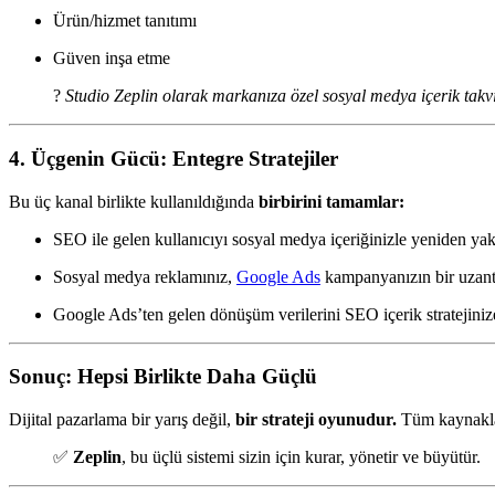
Ürün/hizmet tanıtımı
Güven inşa etme
?
Studio Zeplin olarak markanıza özel sosyal medya içerik takvim
4. Üçgenin Gücü: Entegre Stratejiler
Bu üç kanal birlikte kullanıldığında
birbirini tamamlar:
SEO ile gelen kullanıcıyı sosyal medya içeriğinizle yeniden yaka
Sosyal medya reklamınız,
Google Ads
kampanyanızın bir uzantıs
Google Ads’ten gelen dönüşüm verilerini SEO içerik stratejinize
Sonuç: Hepsi Birlikte Daha Güçlü
Dijital pazarlama bir yarış değil,
bir strateji oyunudur.
Tüm kaynaklar
✅
Zeplin
, bu üçlü sistemi sizin için kurar, yönetir ve büyütür.