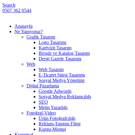
Search
0507 362 0544
Anasayfa
Ne Yapıyoruz?
Grafik Tasarım
Logo Tasarımı
Kartvizit Tasarım
Broşür ve Katalog Tasarım
Dergi Gazete Tasarımı
Web
Web Tasarım
E-Ticaret Sitesi Tasarımı
Sosyal Medya Yönetimi
Dijital Pazarlama
Google Adwords
Sosyal Medya Reklamcılığı
SEO
Metin Yazarlığı
Fotoğraf-Video
Ürün Fotoğrafçılığı
Reklam-Tanıtım Filmi
Kurgu-Montaj
Kurumsal