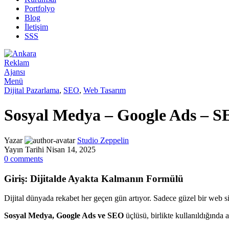
Portfolyo
Blog
İletişim
SSS
Menü
Dijital Pazarlama
,
SEO
,
Web Tasarım
Sosyal Medya – Google Ads – SEO
Yazar
Studio Zeppelin
Yayın Tarihi Nisan 14, 2025
0
comments
Giriş: Dijitalde Ayakta Kalmanın Formülü
Dijital dünyada rekabet her geçen gün artıyor. Sadece güzel bir web s
Sosyal Medya, Google Ads ve SEO
üçlüsü, birlikte kullanıldığında 