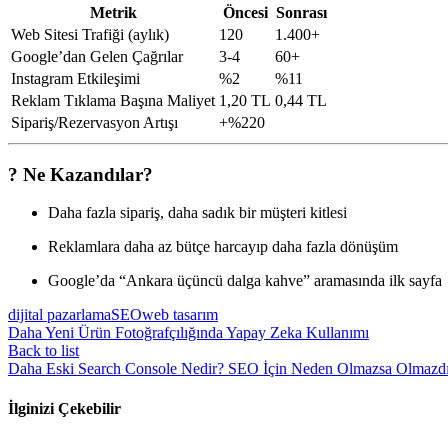
Metrik
Öncesi
Sonrası
Web Sitesi Trafiği (aylık)
120
1.400+
Google’dan Gelen Çağrılar
3-4
60+
Instagram Etkileşimi
%2
%11
Reklam Tıklama Başına Maliyet
1,20 TL
0,44 TL
Sipariş/Rezervasyon Artışı
+%220
? Ne Kazandılar?
Daha fazla sipariş, daha sadık bir müşteri kitlesi
Reklamlara daha az bütçe harcayıp daha fazla dönüşüm
Google’da “Ankara üçüncü dalga kahve” aramasında ilk sayfa
dijital pazarlama
SEO
web tasarım
Daha Yeni
Ürün Fotoğrafçılığında Yapay Zeka Kullanımı
Back to list
Daha Eski
Search Console Nedir? SEO İçin Neden Olmazsa Olmazdı
İlginizi Çekebilir