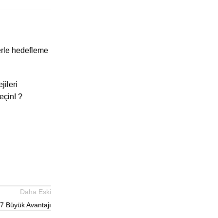
lerle hedefleme
jileri
eçin! ?
Daha Eski
7 Büyük Avantajı