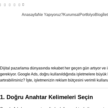
Anasayfa
Ne Yapıyoruz?
Kurumsal
Portfolyo
Blog
İle
Google Ads i
Dijital pazarlama dünyasında rekabet her geçen gün artıyor ve işl
gerekiyor. Google Ads, doğru kullanıldığında işletmelere büyük bir
artırabilirsiniz? İşte, işletmenizin reklam bütçesini verimli ku
1. Doğru Anahtar Kelimeleri Seçin