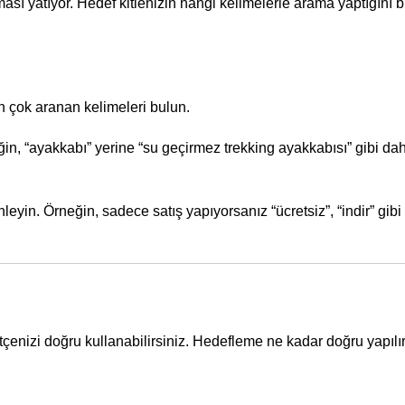
sı yatıyor. Hedef kitlenizin hangi kelimelerle arama yaptığını b
n çok aranan kelimeleri bulun.
ğin, “ayakkabı” yerine “su geçirmez trekking ayakkabısı” gibi dah
eyin. Örneğin, sadece satış yapıyorsanız “ücretsiz”, “indir” gibi
ütçenizi doğru kullanabilirsiniz. Hedefleme ne kadar doğru yapı