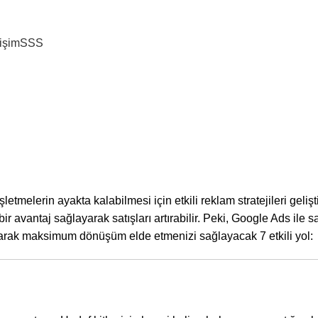
tişim
SSS
YAPAY ZEKA
le Satışları Artırmanın 
Yazar
Studio Zeppelin
Yayın Tarihi Nisan 1, 2025
0
etmelerin ayakta kalabilmesi için etkili reklam stratejileri geliş
 avantaj sağlayarak satışları artırabilir. Peki, Google Ads ile sat
llanarak maksimum dönüşüm elde etmenizi sağlayacak 7 etkili yol: