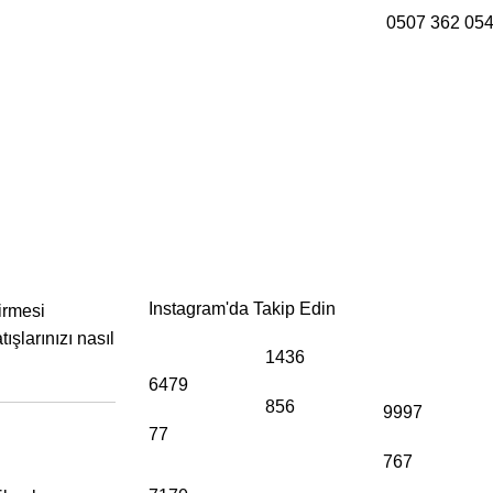
0507 362 05
7 Etkili Yolu
Instagram'da Takip Edin
tirmesi
ışlarınızı nasıl
1436
6479
856
9997
77
767