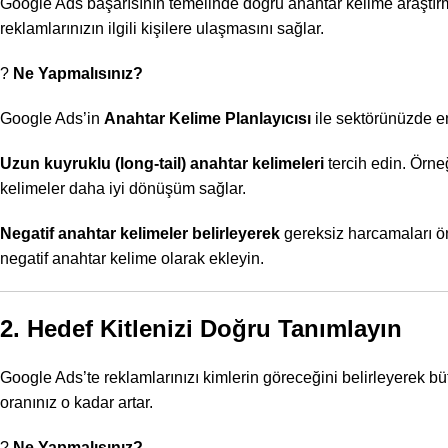
Google Ads başarısının temelinde doğru anahtar kelime araştırma
reklamlarınızın ilgili kişilere ulaşmasını sağlar.
?
Ne Yapmalısınız?
Google Ads’in
Anahtar Kelime Planlayıcısı
ile sektörünüzde e
Uzun kuyruklu (long-tail) anahtar kelimeleri
tercih edin. Örne
kelimeler daha iyi dönüşüm sağlar.
Negatif anahtar kelimeler belirleyerek
gereksiz harcamaları önl
negatif anahtar kelime olarak ekleyin.
2. Hedef Kitlenizi Doğru Tanımlayın
Google Ads’te reklamlarınızı kimlerin göreceğini belirleyerek b
oranınız o kadar artar.
?
Ne Yapmalısınız?