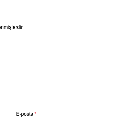
enmişlerdir
E-posta
*