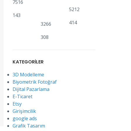
7516
5212
143
414
3266
308
KATEGORILER
3D Modelleme
Biyometrik Fotoğraf
Dijital Pazarlama
E-Ticaret
Etsy
Girişimcilik
google ads
Grafik Tasarım