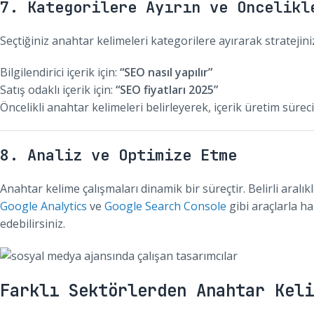
7.
Kategorilere Ayırın ve Öncelikl
Seçtiğiniz anahtar kelimeleri kategorilere ayırarak stratejin
Bilgilendirici içerik için:
“SEO nasıl yapılır”
Satış odaklı içerik için:
“SEO fiyatları 2025”
Öncelikli anahtar kelimeleri belirleyerek, içerik üretim sürecin
8.
Analiz ve Optimize Etme
Anahtar kelime çalışmaları dinamik bir süreçtir. Belirli aralık
Google Analytics
ve
Google Search Console
gibi araçlarla h
edebilirsiniz.
Farklı Sektörlerden Anahtar Keli