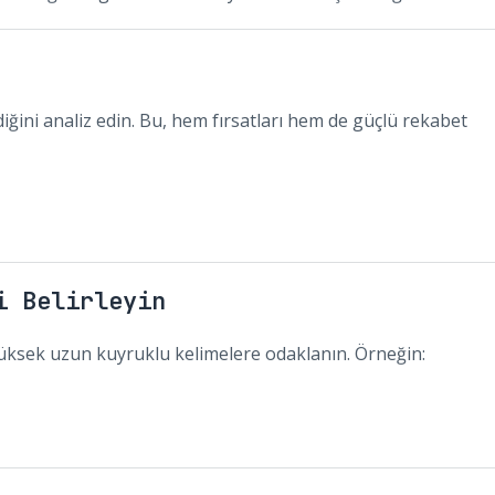
ğini analiz edin. Bu, hem fırsatları hem de güçlü rekabet
i Belirleyin
üksek uzun kuyruklu kelimelere odaklanın. Örneğin: