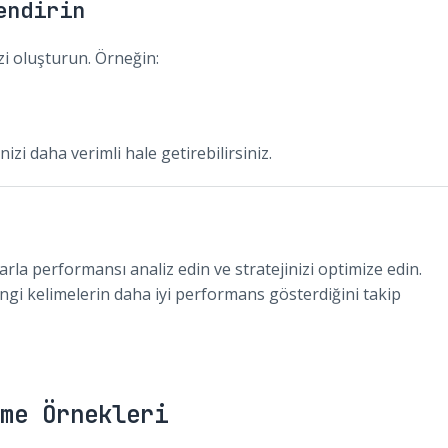
endirin
izi oluşturun. Örneğin:
izi daha verimli hale getirebilirsiniz.
larla performansı analiz edin ve stratejinizi optimize edin.
angi kelimelerin daha iyi performans gösterdiğini takip
me Örnekleri