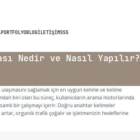
L
PORTFOLYO
BLOG
İLETIŞIM
SSS
ası Nedir ve Nasıl Yapılır
ne ulaşmasını sağlamak için en uygun kelime ve kelime
ndan biri olan bu süreç, kullanıcıların arama motorlarında
amlı bir çalışmayı içerir. Doğru anahtar kelimeler
rtar, organik trafik çoğalır ve işletmenizin hedeflerine