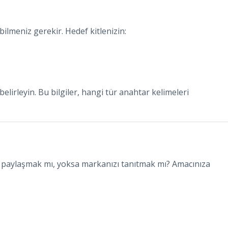
ilmeniz gerekir. Hedef kitlenizin:
elirleyin. Bu bilgiler, hangi tür anahtar kelimeleri
gi paylaşmak mı, yoksa markanızı tanıtmak mı? Amacınıza