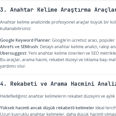
3.
Anahtar Kelime Araştırma Araçla
Anahtar kelime analizinde profesyonel araçlar büyük bir kolay
kullanabilirsiniz:
Google Keyword Planner:
Google’ın ücretsiz aracı, popüler 
Ahrefs ve SEMrush:
Detaylı anahtar kelime analizi, rakip ana
Ubersuggest:
Yeni anahtar kelime önerileri ve SEO metrikleri 
Bu araçlar, arama hacmi, rekabet düzeyi ve tıklama başı mal
yardımcı olur.
4.
Rekabeti ve Arama Hacmini Anali
Hedeflediğiniz anahtar kelimelerin rekabet düzeyini ve aylı
Yüksek hacimli ancak düşük rekabetli kelimeler
ideal tercih
Uzun kuyruklu anahtar kelimeler, daha düşük hacimli olma