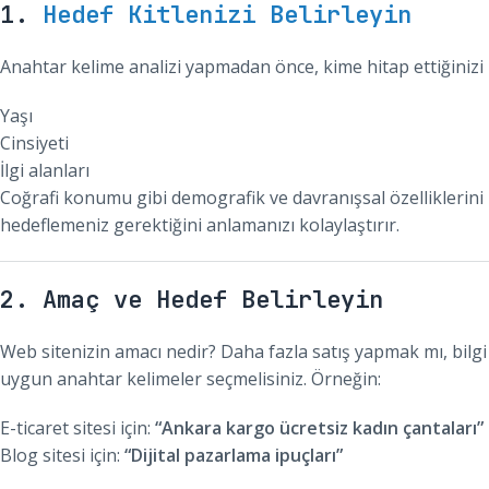
1.
Hedef Kitlenizi Belirleyin
Anahtar kelime analizi yapmadan önce, kime hitap ettiğinizi b
Yaşı
Cinsiyeti
İlgi alanları
Coğrafi konumu gibi demografik ve davranışsal özelliklerini b
hedeflemeniz gerektiğini anlamanızı kolaylaştırır.
2.
Amaç ve Hedef Belirleyin
Web sitenizin amacı nedir? Daha fazla satış yapmak mı, bil
uygun anahtar kelimeler seçmelisiniz. Örneğin:
E-ticaret sitesi için:
“Ankara kargo ücretsiz kadın çantaları”
Blog sitesi için:
“Dijital pazarlama ipuçları”