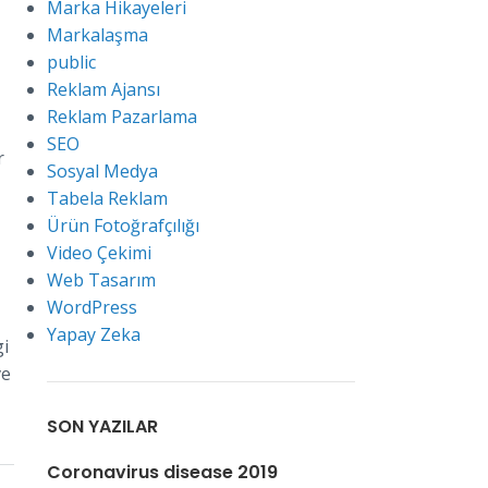
Marka Hikayeleri
Markalaşma
public
Reklam Ajansı
Reklam Pazarlama
SEO
r
Sosyal Medya
Tabela Reklam
Ürün Fotoğrafçılığı
Video Çekimi
Web Tasarım
WordPress
Yapay Zeka
gi
ve
SON YAZILAR
Coronavirus disease 2019