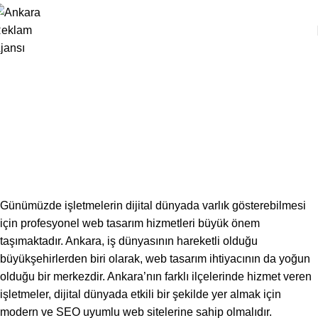
,
E-TICARET
WEB TASARIM
Ankara Web Tasarım: Çankaya, Eryaman,
Keçiören, Yenimahalle
Studio Zeppelin
Yayın Tarihi Ocak 16, 2025
0
Günümüzde işletmelerin dijital dünyada varlık gösterebilmesi
için profesyonel web tasarım hizmetleri büyük önem
taşımaktadır. Ankara, iş dünyasının hareketli olduğu
büyükşehirlerden biri olarak, web tasarım ihtiyacının da yoğun
olduğu bir merkezdir. Ankara’nın farklı ilçelerinde hizmet veren
işletmeler, dijital dünyada etkili bir şekilde yer almak için
modern ve SEO uyumlu web sitelerine sahip olmalıdır.