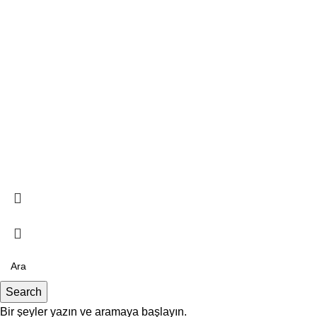
ergi-Gazete Tasarım
artvizit Tasarım
urumsal Kimlik
IZE ULAŞIN
emzi Oğuz Arık, Büklüm Cd No:44 D:3, 06680 Çankaya/Ankara
507 362 05 44
312 803 55 35
letisim@studiozeplin.com
Search
Bir şeyler yazın ve aramaya başlayın.