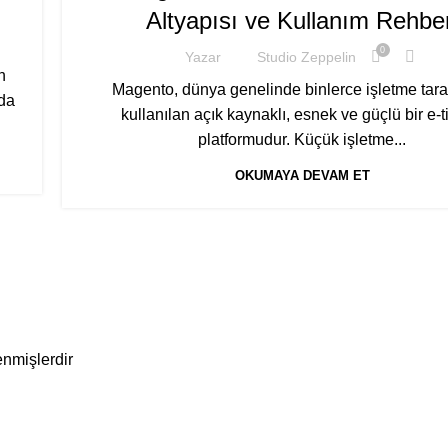
Altyapısı ve Kullanım Rehber
0
Yazar
Studio Zeppelin
n
Magento, dünya genelinde binlerce işletme tar
rda
kullanılan açık kaynaklı, esnek ve güçlü bir e-t
platformudur. Küçük işletme...
OKUMAYA DEVAM ET
enmişlerdir