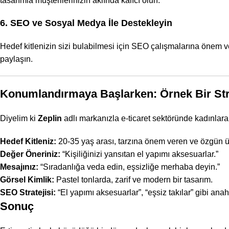
tasarımla müşterilerinizin aklında kalıcı olun.
6. SEO ve Sosyal Medya İle Destekleyin
Hedef kitlenizin sizi bulabilmesi için SEO çalışmalarına önem 
paylaşın.
Konumlandırmaya Başlarken: Örnek Bir Str
Diyelim ki
Zeplin
adlı markanızla e-ticaret sektöründe kadınlara
Hedef Kitleniz:
20-35 yaş arası, tarzına önem veren ve özgün ü
Değer Öneriniz:
“Kişiliğinizi yansıtan el yapımı aksesuarlar.”
Mesajınız:
“Sıradanlığa veda edin, eşsizliğe merhaba deyin.”
Görsel Kimlik:
Pastel tonlarda, zarif ve modern bir tasarım.
SEO Stratejisi:
“El yapımı aksesuarlar”, “eşsiz takılar” gibi ana
Sonuç