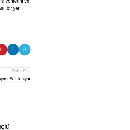
lü yönlerini ve
sıl bir yer
Daha Eski
yası Şekilleniyor
E-TICARET
07
NIS
çlü
Ankara’daki Küçük İşletmel