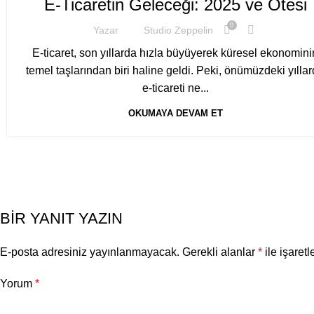
E-Ticaretin Geleceği: 2025 ve Ötesi
0
Yazar
Studio Zeppelin
E-ticaret, son yıllarda hızla büyüyerek küresel ekonomini
temel taşlarından biri haline geldi. Peki, önümüzdeki yılla
e-ticareti ne...
OKUMAYA DEVAM ET
BIR YANIT YAZIN
E-posta adresiniz yayınlanmayacak.
Gerekli alanlar
*
ile işaretl
Yorum
*