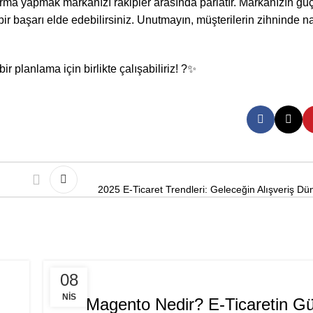
ırma yapmak markanızı rakipler arasında parlatır.
Markanızın
güç
i bir başarı elde edebilirsiniz. Unutmayın, müşterilerin zihninde na
ir planlama için birlikte çalışabiliriz! ?✨
2025 E-Ticaret Trendleri: Geleceğin Alışveriş Dün
E-TICARET
08
NIS
Magento Nedir? E-Ticaretin Gü