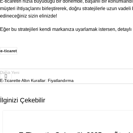
E-ticaretin hızla büyüdüğü bir dönemde, başarılı bir konumland
müşteri ihtiyaçlarını birleştirerek, doğru stratejilerle uzun vadel
edineceğiniz sizin elinizde!
Eğer bu stratejileri kendi markanıza uyarlamak istersen, detaylı b
e-ticaret
Daha Yeni
E-Ticarette Altın Kurallar: Fiyatlandırma
İlginizi Çekebilir
,
E-TICARET
YAPAY ZEKA