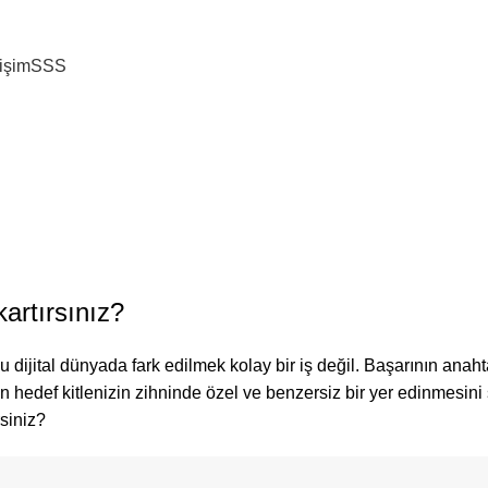
tişim
SSS
,
,
E-TICARET
DIJITAL PAZARLAMA
REKLAM AJANSI
Konumlandırma Nedir, N
Yazar
Studio Zeppelin
Yayın Tarihi Aralık 1, 2024
0
artırsınız?
u dijital dünyada fark edilmek kolay bir iş değil. Başarının anaht
 hedef kitlenizin zihninde özel ve benzersiz bir yer edinmesini
rsiniz?