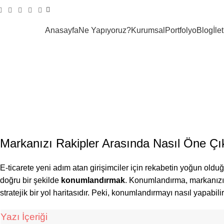
Anasayfa
Ne Yapıyoruz?
Kurumsal
Portfolyo
Blog
İle
E-Ticarette 
Markanızı Rakipler Arasında Nasıl Öne Çık
E-ticarete yeni adım atan girişimciler için rekabetin yoğun olduğ
doğru bir şekilde
konumlandırmak
. Konumlandırma, markanızın
stratejik bir yol haritasıdır. Peki, konumlandırmayı nasıl yapabili
Yazı İçeriği