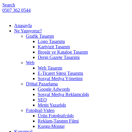
Search
0507 362 0544
Anasayfa
Ne Yapıyoruz?
Grafik Tasarım
Logo Tasarımı
Kartvizit Tasarım
Broşür ve Katalog Tasarım
Dergi Gazete Tasarımı
Web
Web Tasarım
E-Ticaret Sitesi Tasarımı
Sosyal Medya Yönetimi
Dijital Pazarlama
Google Adwords
Sosyal Medya Reklamcılığı
SEO
Metin Yazarlığı
Fotoğraf-Video
Ürün Fotoğrafçılığı
Reklam-Tanıtım Filmi
Kurgu-Montaj
Kurumsal