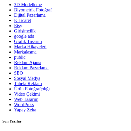
3D Modelleme
Biyometrik Fotoğraf
Dijital Pazarlama
E-Ticaret
Etsy
Girişimcilik
google ads
Grafik Tasarım
Marka Hikayeleri
Markalaşma
public
Reklam Ajansı
Reklam Pazarlama
SEO
Sosyal Medya
Tabela Reklam
Ürün Fotoğrafçılığı
Video Çekimi
Web Tasarım
WordPress
Yapay Zeka
Son Yazılar