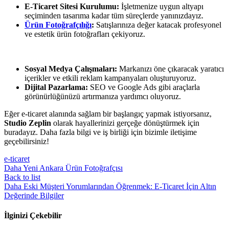
E-Ticaret Sitesi Kurulumu:
İşletmenize uygun altyapı
seçiminden tasarıma kadar tüm süreçlerde yanınızdayız.
Ürün Fotoğrafçılığı
:
Satışlarınıza değer katacak profesyonel
ve estetik ürün fotoğrafları çekiyoruz.
Sosyal Medya Çalışmaları:
Markanızı öne çıkaracak yaratıcı
içerikler ve etkili reklam kampanyaları oluşturuyoruz.
Dijital Pazarlama:
SEO ve Google Ads gibi araçlarla
görünürlüğünüzü artırmanıza yardımcı oluyoruz.
Eğer e-ticaret alanında sağlam bir başlangıç yapmak istiyorsanız,
Studio Zeplin
olarak hayallerinizi gerçeğe dönüştürmek için
buradayız. Daha fazla bilgi ve iş birliği için bizimle iletişime
geçebilirsiniz!
e-ticaret
Daha Yeni
Ankara Ürün Fotoğrafçısı
Back to list
Daha Eski
Müşteri Yorumlarından Öğrenmek: E-Ticaret İçin Altın
Değerinde Bilgiler
İlginizi Çekebilir