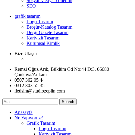
Sosyal Medya Yönetimi
SEO
grafik tasarım
Logo Tasarım
Broşür-Katalog Tasarım
Dergi-Gazete Tasarım
Kartvizit Tasarım
Kurumsal Kimlik
Bize Ulaşın
Remzi Oğuz Arık, Büklüm Cd No:44 D:3, 06680
Çankaya/Ankara
0507 362 05 44
0312 803 55 35
iletisim@studiozeplin.com
Search
Anasayfa
Ne Yapıyoruz?
Grafik Tasarım
Logo Tasarımı
Kartvizit Tasarım