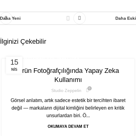
Daha Yeni
Daha Eski
İlginizi Çekebilir
,
ÜRÜN FOTOĞRAFÇILIĞI
YAPAY ZEKA
15
Ürün Fotoğrafçılığında Yapay Zeka
NIS
Kullanımı
0
Studio Zeppelin
Görsel anlatım, artık sadece estetik bir tercihten ibaret
değil — markaların dijital kimliğini belirleyen en kritik
unsurlardan biri. Ö...
OKUMAYA DEVAM ET