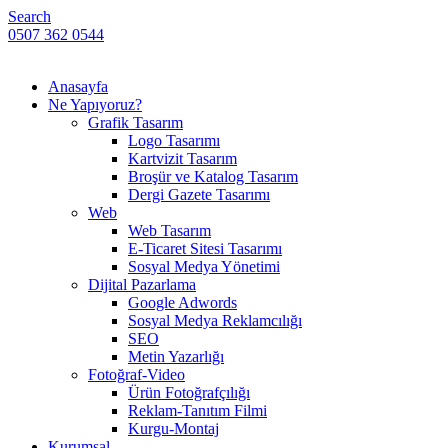
Search
0507 362 0544
Anasayfa
Ne Yapıyoruz?
Grafik Tasarım
Logo Tasarımı
Kartvizit Tasarım
Broşür ve Katalog Tasarım
Dergi Gazete Tasarımı
Web
Web Tasarım
E-Ticaret Sitesi Tasarımı
Sosyal Medya Yönetimi
Dijital Pazarlama
Google Adwords
Sosyal Medya Reklamcılığı
SEO
Metin Yazarlığı
Fotoğraf-Video
Ürün Fotoğrafçılığı
Reklam-Tanıtım Filmi
Kurgu-Montaj
Kurumsal