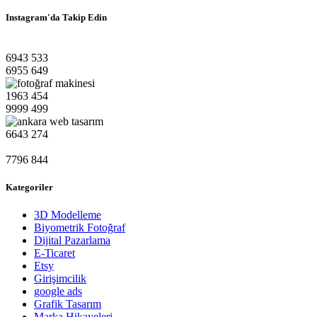
Instagram'da Takip Edin
6943
533
6955
649
1963
454
9999
499
6643
274
7796
844
Kategoriler
3D Modelleme
Biyometrik Fotoğraf
Dijital Pazarlama
E-Ticaret
Etsy
Girişimcilik
google ads
Grafik Tasarım
Marka Hikayeleri