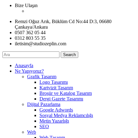
Bize Ulaşın
Remzi Oğuz Arık, Büklüm Cd No:44 D:3, 06680
Çankaya/Ankara
0507 362 05 44
0312 803 55 35
iletisim@studiozeplin.com
Search
Anasayfa
Ne Yapıyoruz?
Grafik Tasarım
Logo Tasarımı
Kartvizit Tasarım
Broşür ve Katalog Tasarım
Dergi Gazete Tasarımı
Dijital Pazarlama
Google Adwords
Sosyal Medya Reklamcılığı
Metin Yazarlığı
SEO
Web
Web Tasarım