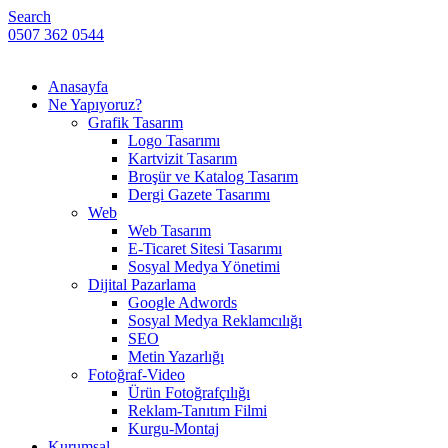
Search
0507 362 0544
Anasayfa
Ne Yapıyoruz?
Grafik Tasarım
Logo Tasarımı
Kartvizit Tasarım
Broşür ve Katalog Tasarım
Dergi Gazete Tasarımı
Web
Web Tasarım
E-Ticaret Sitesi Tasarımı
Sosyal Medya Yönetimi
Dijital Pazarlama
Google Adwords
Sosyal Medya Reklamcılığı
SEO
Metin Yazarlığı
Fotoğraf-Video
Ürün Fotoğrafçılığı
Reklam-Tanıtım Filmi
Kurgu-Montaj
Kurumsal