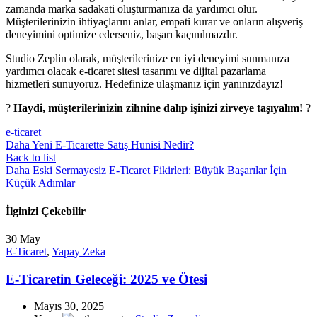
zamanda marka sadakati oluşturmanıza da yardımcı olur.
Müşterilerinizin ihtiyaçlarını anlar, empati kurar ve onların alışveriş
deneyimini optimize ederseniz, başarı kaçınılmazdır.
Studio Zeplin olarak, müşterilerinize en iyi deneyimi sunmanıza
yardımcı olacak e-ticaret sitesi tasarımı ve dijital pazarlama
hizmetleri sunuyoruz. Hedefinize ulaşmanız için yanınızdayız!
?
Haydi, müşterilerinizin zihnine dalıp işinizi zirveye taşıyalım!
?
e-ticaret
Daha Yeni
E-Ticarette Satış Hunisi Nedir?
Back to list
Daha Eski
Sermayesiz E-Ticaret Fikirleri: Büyük Başarılar İçin
Küçük Adımlar
İlginizi Çekebilir
30
May
E-Ticaret
,
Yapay Zeka
E-Ticaretin Geleceği: 2025 ve Ötesi
Mayıs 30, 2025