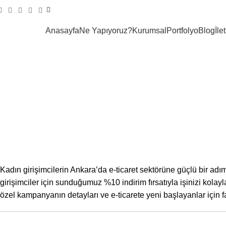
Anasayfa
Ne Yapıyoruz?
Kurumsal
Portfolyo
Blog
İle
Ankara’da E-Ticarete
Kadın girişimcilerin Ankara’da e-ticaret sektörüne güçlü bir ad
girişimciler için sunduğumuz %10 indirim fırsatıyla işinizi kolay
özel kampanyanın detayları ve e-ticarete yeni başlayanlar için f