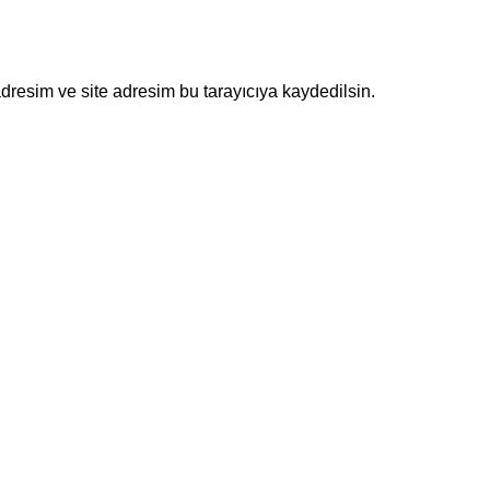
dresim ve site adresim bu tarayıcıya kaydedilsin.
al kimlik ve web tasarım, ürün fotoğrafçılığı, Google-Meta rekla