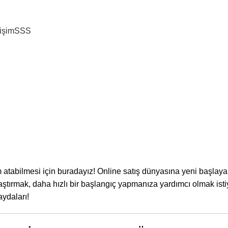
tişim
SSS
E-TICARET
 Yeni Başlayan Kadın G
Kampanya!
Yazar
Studio Zeppelin
Yayın Tarihi Aralık 10, 2024
0
ım atabilmesi için buradayız! Online satış dünyasına yeni başlay
laştırmak, daha hızlı bir başlangıç yapmanıza yardımcı olmak isti
aydaları!