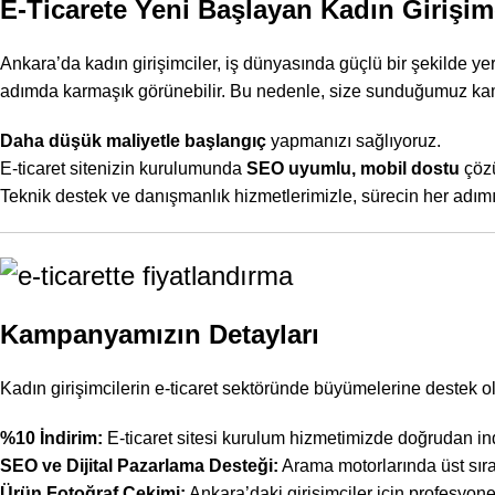
E-Ticarete Yeni Başlayan Kadın Girişim
Ankara’da kadın girişimciler, iş dünyasında güçlü bir şekilde ye
adımda karmaşık görünebilir. Bu nedenle, size sunduğumuz k
Daha düşük maliyetle başlangıç
yapmanızı sağlıyoruz.
E-ticaret sitenizin kurulumunda
SEO uyumlu
, mobil dostu
çözü
Teknik destek ve danışmanlık hizmetlerimizle, sürecin her adım
Kampanyamızın Detayları
Kadın girişimcilerin e-ticaret sektöründe büyümelerine destek olm
%10 İndirim:
E-ticaret sitesi kurulum hizmetimizde doğrudan indi
SEO ve
Dijital Pazarlama
Desteği:
Arama motorlarında üst sıra
Ürün Fotoğraf Çekimi:
Ankara’daki girişimciler için profesyone