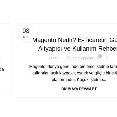
E-TICARET
08
NIS
Magento Nedir? E-Ticaretin Gü
Altyapısı ve Kullanım Rehber
0
Yazar
Studio Zeppelin
n
Magento, dünya genelinde binlerce işletme tar
rda
kullanılan açık kaynaklı, esnek ve güçlü bir e-t
platformudur. Küçük işletme...
OKUMAYA DEVAM ET