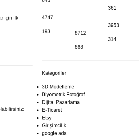
643
361
4747
 için ilk
3953
193
8712
314
868
Kategoriler
3D Modelleme
Biyometrik Fotoğraf
Dijital Pazarlama
abilirsiniz:
E-Ticaret
Etsy
Girişimcilik
google ads