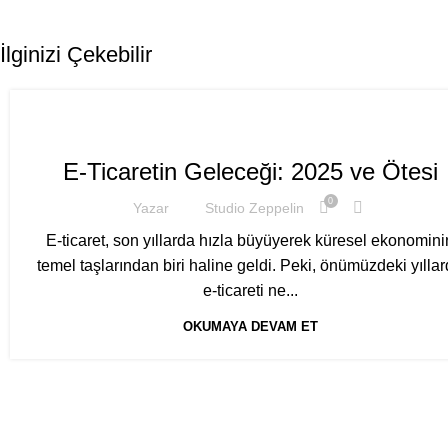
İlginizi Çekebilir
,
E-TICARET
YAPAY ZEKA
E-Ticaretin Geleceği: 2025 ve Ötesi
0
Yazar
Studio Zeppelin
E-ticaret, son yıllarda hızla büyüyerek küresel ekonomini
temel taşlarından biri haline geldi. Peki, önümüzdeki yılla
e-ticareti ne...
OKUMAYA DEVAM ET