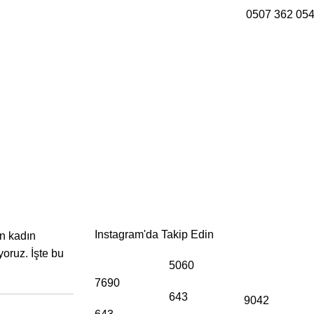
0507 362 05
irişimciler İçin Özel
Instagram'da Takip Edin
an kadın
yoruz. İşte bu
5060
7690
643
9042