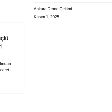
Ankara Drone Çekimi
Kasım 1, 2025
E-TICARET
07
NIS
çlü
Ankara’daki Küçük İşletmel
i
Ticarette Başarılı Olma 
0
Yazar
Studio Zeppelin
afından
Ankara gibi büyük ama samimi bir şehirde 
icaret
sahibi olmak, düşündüğünüzden çok daha 
barındırıyor. Özellik...
OKUMAYA DEVAM ET