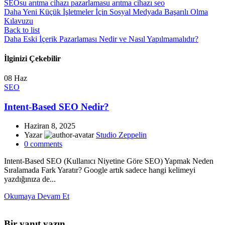
SEO
su arıtma cihazı pazarlama
su arıtma cihazı seo
Daha Yeni
Küçük İşletmeler İçin Sosyal Medyada Başarılı Olma
Kılavuzu
Back to list
Daha Eski
İçerik Pazarlaması Nedir ve Nasıl Yapılmamalıdır?
İlginizi Çekebilir
08
Haz
SEO
Intent-Based SEO Nedir?
Haziran 8, 2025
Yazar
Studio Zeppelin
0
comments
Intent-Based SEO (Kullanıcı Niyetine Göre SEO) Yapmak Neden
Sıralamada Fark Yaratır? Google artık sadece hangi kelimeyi
yazdığınıza de...
Okumaya Devam Et
Bir yanıt yazın