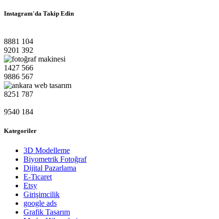
Instagram'da Takip Edin
8881
104
9201
392
1427
566
9886
567
8251
787
9540
184
Kategoriler
3D Modelleme
Biyometrik Fotoğraf
Dijital Pazarlama
E-Ticaret
Etsy
Girişimcilik
google ads
Grafik Tasarım