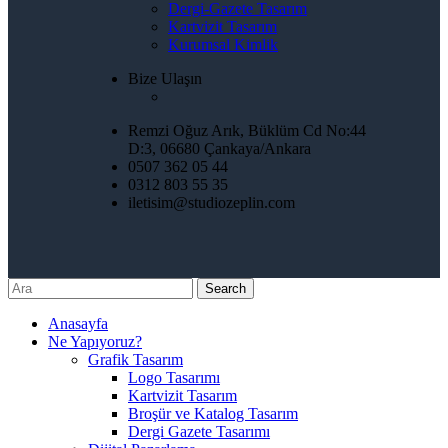
Dergi-Gazete Tasarım
Kartvizit Tasarım
Kurumsal Kimlik
Bize Ulaşın
Remzi Oğuz Arık, Büklüm Cd No:44
D:3, 06680 Çankaya/Ankara
0507 362 05 44
0312 803 55 35
iletisim@studiozeplin.com
Search
Anasayfa
Ne Yapıyoruz?
Grafik Tasarım
Logo Tasarımı
Kartvizit Tasarım
Broşür ve Katalog Tasarım
Dergi Gazete Tasarımı