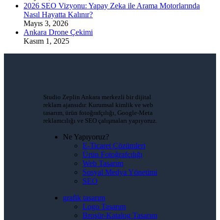
2026 SEO Vizyonu: Yapay Zeka ile Arama Motorlarında
Nasıl Hayatta Kalınır?
Mayıs 3, 2026
Ankara Drone Çekimi
Kasım 1, 2025
Studio Zeplin Ankara merkezli bir dijital
reklam ajansıdır. Kurumsal kimlik ve web
tasarım, ürün fotoğrafçılığı, Google-Meta
reklamcılığı ve SEO çalışmaları yapıyoruz.
Ne Yapıyoruz?
E-Ticaret Çözümleri
Ürün Fotoğrafçılığı
Web Tasarım
Sosyal Medya Yönetimi
SEO
grafik tasarım
Logo Tasarım
Broşür-Katalog Tasarım