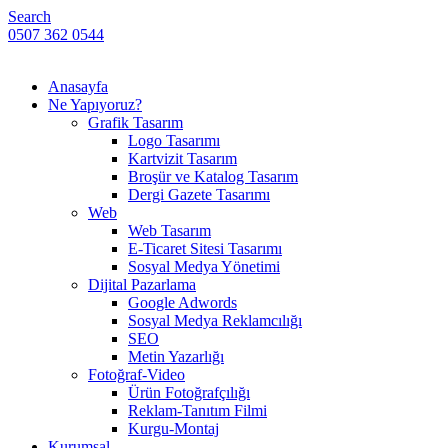
Search
0507 362 0544
Anasayfa
Ne Yapıyoruz?
Grafik Tasarım
Logo Tasarımı
Kartvizit Tasarım
Broşür ve Katalog Tasarım
Dergi Gazete Tasarımı
Web
Web Tasarım
E-Ticaret Sitesi Tasarımı
Sosyal Medya Yönetimi
Dijital Pazarlama
Google Adwords
Sosyal Medya Reklamcılığı
SEO
Metin Yazarlığı
Fotoğraf-Video
Ürün Fotoğrafçılığı
Reklam-Tanıtım Filmi
Kurgu-Montaj
Kurumsal