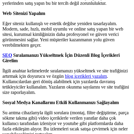
yerlerinden satış yapın bu bir tercih değil zorunluluktur.
Web Sitenizi Yapalım
Eğer siteniz kullanışlı ve estetik değilse yeniden tasarlayalım.
Modern, sade, hızlı, mobil uyumlu ve online satış yapan bir web
sitesi, kurumsal kimliğinizin daha profesyonel ve güven verici
görünmesini sağlar. Yeni müşteriler kazanmanın yolu güven
verebilmekten geçer.
SEO
Sıralamanızı Yükseltmek İçin Düzenli Blog İçerikleri
Girelim
İlgili anahtar kelimelerde sıralamanızı yükseltmek ve site trafiğinizi
artırmak için doyurucu ve özgün
blog içerikleri yazalım
.
Kullanıcılardan geri dönüş alabilmek için yazılarda davranış
tetikleyiciler kullanalım. Yazıların okunma sayılarını ve site trafiğini
size raporlayalım.
Sosyal Medya Kanallarını Etkili Kullanmanızı Sağlayalım
Su arıtma cihazlarıyla ilgili sorulara (montaj, filtre değiştirme, parça
sökme takma gibi) video içeriklerle verilen yanıtlar daha çok
kullanıcı tarafından izleniyor ve youtube gibi platformlarda daha
fazla etkileşim alıyor. Bu izlemeleri sıcak satışa çevirmek için neler