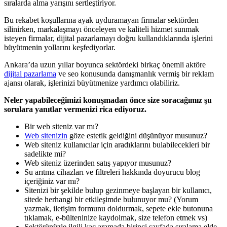
sıralarda alma yarışını sertleştiriyor.
Bu rekabet koşullarına ayak uyduramayan firmalar sektörden
silinirken, markalaşmayı önceleyen ve kaliteli hizmet sunmak
isteyen firmalar, dijital pazarlamayı doğru kullandıklarında işlerini
büyütmenin yollarını keşfediyorlar.
Ankara’da uzun yıllar boyunca sektördeki birkaç önemli aktöre
dijital pazarlama
ve seo konusunda danışmanlık vermiş bir reklam
ajansı olarak, işlerinizi büyütmenize yardımcı olabiliriz.
Neler yapabileceğimizi konuşmadan önce size soracağımız şu
sorulara yanıtlar vermenizi rica ediyoruz.
Bir web siteniz var mı?
Web sitenizin
göze estetik geldiğini düşünüyor musunuz?
Web siteniz kullanıcılar için aradıklarını bulabilecekleri bir
sadelikte mi?
Web siteniz üzerinden satış yapıyor musunuz?
Su arıtma cihazları ve filtreleri hakkında doyurucu blog
içeriğiniz var mı?
Sitenizi bir şekilde bulup gezinmeye başlayan bir kullanıcı,
sitede herhangi bir etkileşimde bulunuyor mu? (Yorum
yazmak, iletişim formunu doldurmak, sepete ekle butonuna
tıklamak, e-bülteninize kaydolmak, size telefon etmek vs)
Sektörünüzle ilgili kaç aramada birinci sayfada sıralama elde