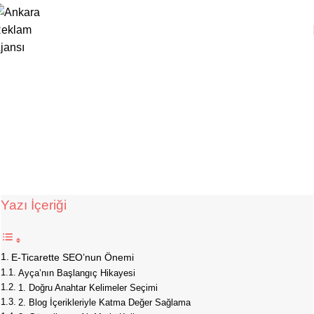
,
E-TICARET
SEO
E-Ticarette SEO ile Fark Yaratmak:
Ayça’nın El Yapımı Takıları Hikayesi
Studio Zeppelin
Yayın Tarihi Aralık 15, 2024
0
Yazı İçeriği
E-Ticarette SEO’nun Önemi
Ayça’nın Başlangıç Hikayesi
1. Doğru Anahtar Kelimeler Seçimi
2. Blog İçerikleriyle Katma Değer Sağlama