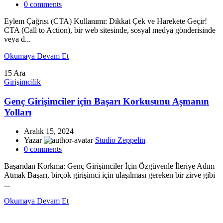
0
comments
Eylem Çağrısı (CTA) Kullanımı: Dikkat Çek ve Harekete Geçir!
CTA (Call to Action), bir web sitesinde, sosyal medya gönderisinde
veya d...
Okumaya Devam Et
15
Ara
Girişimcilik
Genç Girişimciler için Başarı Korkusunu Aşmanın
Yolları
Aralık 15, 2024
Yazar
Studio Zeppelin
0
comments
Başarıdan Korkma: Genç Girişimciler İçin Özgüvenle İleriye Adım
Atmak Başarı, birçok girişimci için ulaşılması gereken bir zirve gibi
...
Okumaya Devam Et