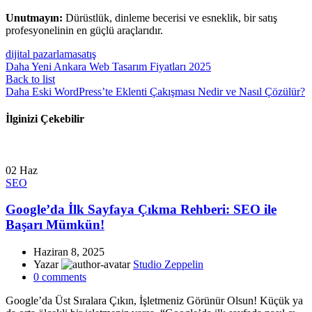
Unutmayın:
Dürüstlük, dinleme becerisi ve esneklik, bir satış
profesyonelinin en güçlü araçlarıdır.
dijital pazarlama
satış
Daha Yeni
Ankara Web Tasarım Fiyatları 2025
Back to list
Daha Eski
WordPress’te Eklenti Çakışması Nedir ve Nasıl Çözülür?
İlginizi Çekebilir
02
Haz
SEO
Google’da İlk Sayfaya Çıkma Rehberi: SEO ile
Başarı Mümkün!
Haziran 8, 2025
Yazar
Studio Zeppelin
0
comments
Google’da Üst Sıralara Çıkın, İşletmeniz Görünür Olsun! Küçük ya