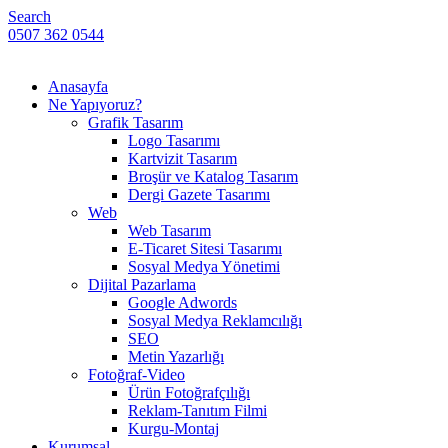
Search
0507 362 0544
Anasayfa
Ne Yapıyoruz?
Grafik Tasarım
Logo Tasarımı
Kartvizit Tasarım
Broşür ve Katalog Tasarım
Dergi Gazete Tasarımı
Web
Web Tasarım
E-Ticaret Sitesi Tasarımı
Sosyal Medya Yönetimi
Dijital Pazarlama
Google Adwords
Sosyal Medya Reklamcılığı
SEO
Metin Yazarlığı
Fotoğraf-Video
Ürün Fotoğrafçılığı
Reklam-Tanıtım Filmi
Kurgu-Montaj
Kurumsal