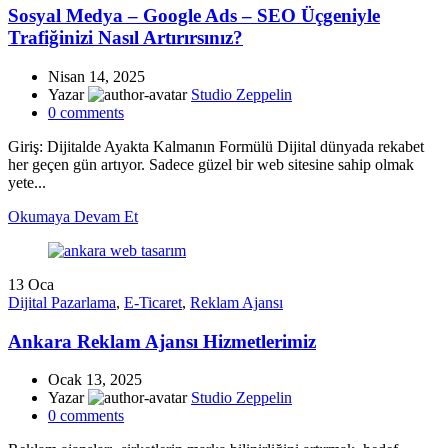
Sosyal Medya – Google Ads – SEO Üçgeniyle
Trafiğinizi Nasıl Artırırsınız?
Nisan 14, 2025
Yazar
Studio Zeppelin
0
comments
Giriş: Dijitalde Ayakta Kalmanın Formülü Dijital dünyada rekabet
her geçen gün artıyor. Sadece güzel bir web sitesine sahip olmak
yete...
Okumaya Devam Et
13
Oca
Dijital Pazarlama
,
E-Ticaret
,
Reklam Ajansı
Ankara Reklam Ajansı Hizmetlerimiz
Ocak 13, 2025
Yazar
Studio Zeppelin
0
comments