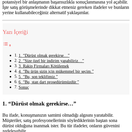
potansiyel bir anlaşmanın başarısızlıkla sonuçlanmasına yol açabilir.
İşte satış görüşmelerinde dikkat etmeniz gereken ifadeler ve bunların
yerine kullanabileceğiniz alternatif yaklaşımlar.
Yazı İçeriği
1. “Dürüst olmak gerekirse…”
2. “Size özel bir indirim yapabiliriz…”
3. Rakip Firmaları Kötülemek
4. “Bu ürün sizin için mükemmel bir seçim.”
5. “Bu, son teklifimiz.”
6. “Bu, stan dart prosedürümüzdür.”
Sonuç
1. “Dürüst olmak gerekirse…”
Bu ifade, konuşmanızın samimi olmadığı algısını yaratabilir.
Müşteriler, satış profesyonellerinin söylediklerinin baştan sona
dürüst olduğuna inanmak ister. Bu tür ifadeler, onların güvenini
zedeleyebilir.