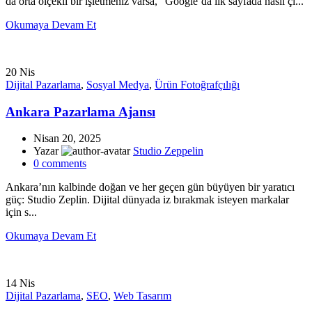
da orta ölçekli bir işletmeniz varsa, “Google’da ilk sayfada nasıl çı...
Okumaya Devam Et
20
Nis
Dijital Pazarlama
,
Sosyal Medya
,
Ürün Fotoğrafçılığı
Ankara Pazarlama Ajansı
Nisan 20, 2025
Yazar
Studio Zeppelin
0
comments
Ankara’nın kalbinde doğan ve her geçen gün büyüyen bir yaratıcı
güç: Studio Zeplin. Dijital dünyada iz bırakmak isteyen markalar
için s...
Okumaya Devam Et
14
Nis
Dijital Pazarlama
,
SEO
,
Web Tasarım