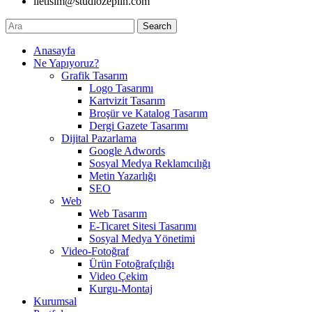
iletisim@studiozeplin.com
Search
Anasayfa
Ne Yapıyoruz?
Grafik Tasarım
Logo Tasarımı
Kartvizit Tasarım
Broşür ve Katalog Tasarım
Dergi Gazete Tasarımı
Dijital Pazarlama
Google Adwords
Sosyal Medya Reklamcılığı
Metin Yazarlığı
SEO
Web
Web Tasarım
E-Ticaret Sitesi Tasarımı
Sosyal Medya Yönetimi
Video-Fotoğraf
Ürün Fotoğrafçılığı
Video Çekim
Kurgu-Montaj
Kurumsal