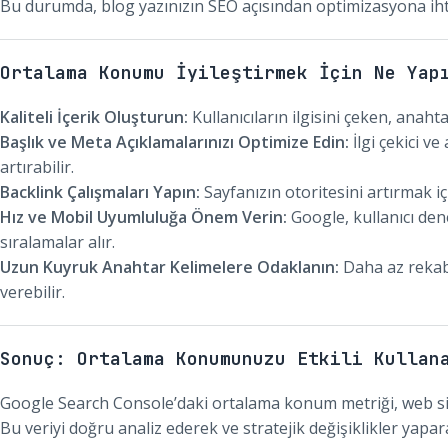
Bu durumda, blog yazınızın SEO açısından optimizasyona ihti
Ortalama Konumu İyileştirmek İçin Ne Yap
Kaliteli İçerik Oluşturun:
Kullanıcıların ilgisini çeken, anahta
Başlık ve Meta Açıklamalarınızı Optimize Edin:
İlgi çekici v
artırabilir.
Backlink Çalışmaları Yapın:
Sayfanızın otoritesini artırmak içi
Hız ve Mobil Uyumluluğa Önem Verin:
Google, kullanıcı dene
sıralamalar alır.
Uzun Kuyruk Anahtar Kelimelere Odaklanın:
Daha az rekabe
verebilir.
Sonuç: Ortalama Konumunuzu Etkili Kullan
Google Search Console’daki ortalama konum metriği, web sit
Bu veriyi doğru analiz ederek ve stratejik değişiklikler yapara