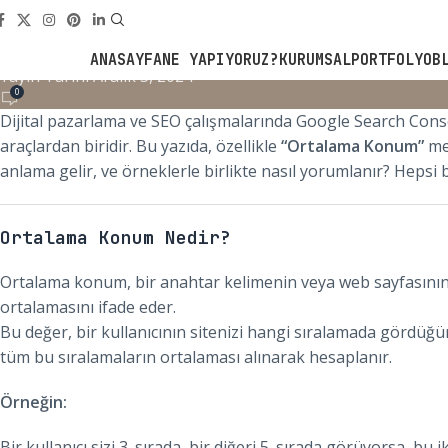
Google Search Console’d
SEO
Yazar
Studio Zeppelin
ANASAYFA
NE YAPIYORUZ?
KURUMSAL
PORTFOLYO
B
Yayın Tarihi Aralık 3, 2024
0
Dijital pazarlama ve SEO çalışmalarında Google Search Conso
araçlardan biridir. Bu yazıda, özellikle
“Ortalama Konum”
met
anlama gelir, ve örneklerle birlikte nasıl yorumlanır? Hepsi 
Ortalama Konum Nedir?
Ortalama konum, bir anahtar kelimenin veya web sayfasını
ortalamasını ifade eder.
Bu değer, bir kullanıcının sitenizi hangi sıralamada gördüğünü
tüm bu sıralamaların ortalaması alınarak hesaplanır.
Örneğin:
Bir kullanıcı sizi 3. sırada, bir diğeri 5. sırada görüyorsa, bu