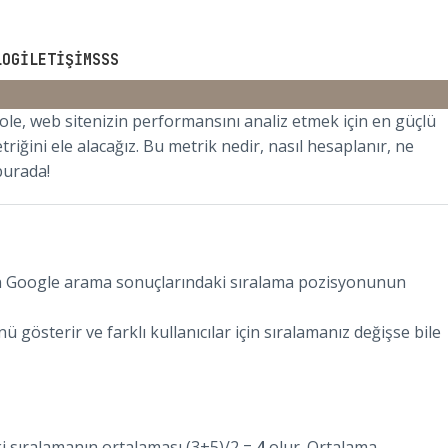
a Ortalama Konum Nedir? Na
LOG
İLETIŞIM
SSS
le, web sitenizin performansını analiz etmek için en güçlü
riğini ele alacağız. Bu metrik nedir, nasıl hesaplanır, ne
burada!
n Google arama sonuçlarındaki sıralama pozisyonunun
 gösterir ve farklı kullanıcılar için sıralamanız değişse bile
 iki sıralamanın ortalaması (3+5)/2 =
4
olur. Ortalama