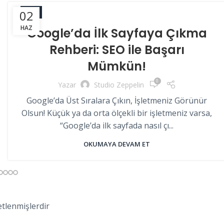
02
SEO
HAZ
Google’da İlk Sayfaya Çıkma
Rehberi: SEO ile Başarı
Mümkün!
0
Yazar
Studio Zeppelin
Google’da Üst Sıralara Çıkın, İşletmeniz Görünür
Olsun! Küçük ya da orta ölçekli bir işletmeniz varsa,
“Google’da ilk sayfada nasıl çı...
OKUMAYA DEVAM ET
etlenmişlerdir