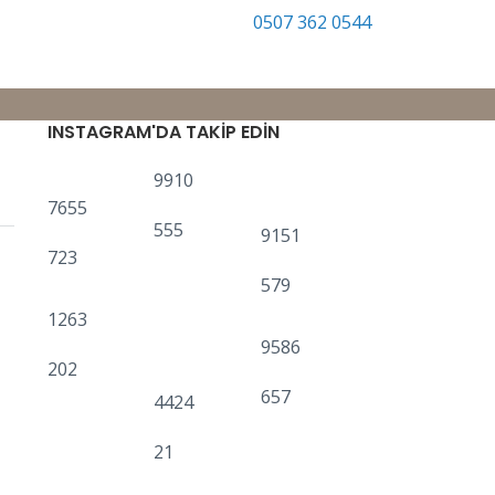
sıl Yorumlanır?
0507 362 0544
INSTAGRAM'DA TAKIP EDIN
9910
7655
555
9151
723
579
1263
9586
202
657
4424
21