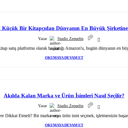
s: Küçük Bir Kitapçıdan Dünyanın En Büyük Şirketine
0
Yazar
Studio Zeppelin
itap satış platformu olarak başlattığı Amazon'u, bugün dünyanın en büyü
OKUMAYA DEVAM ET
Akılda Kalan Marka ve Ürün İsimleri Nasıl Seçilir?
2
Yazar
Studio Zeppelin
 Dikkat Etmeli? Bir marka veya ürün ismi seçmek, işletmenizin başarı
OKUMAYA DEVAM ET