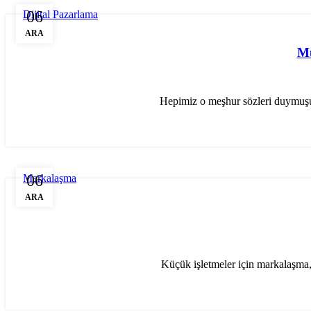
06
Dijital Pazarlama
ARA
Mü
Hepimiz o meşhur sözleri duymuşuzd
06
Markalaşma
ARA
Küçük işletmeler için markalaşma,