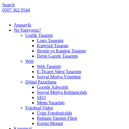
Search
0507 362 0544
Anasayfa
Ne Yapıyoruz?
Grafik Tasarım
Logo Tasarımı
Kartvizit Tasarım
Broşür ve Katalog Tasarım
Dergi Gazete Tasarımı
Web
Web Tasarım
E-Ticaret Sitesi Tasarımı
Sosyal Medya Yönetimi
Dijital Pazarlama
Google Adwords
Sosyal Medya Reklamcılığı
SEO
Metin Yazarlığı
Fotoğraf-Video
Ürün Fotoğrafçılığı
Reklam-Tanıtım Filmi
Kurgu-Montaj
Kurumsal