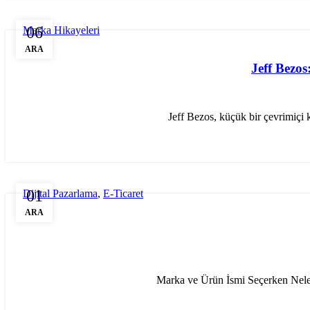
06
Marka Hikayeleri
ARA
Jeff Bezo
Jeff Bezos, küçük bir çevrimiçi k
01
Dijital Pazarlama
,
E-Ticaret
ARA
Marka ve Ürün İsmi Seçerken Nelere