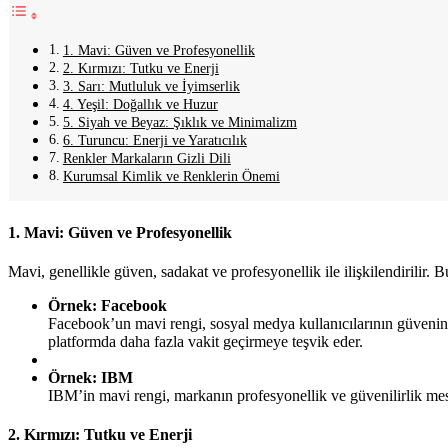
1. Mavi: Güven ve Profesyonellik
2. Kırmızı: Tutku ve Enerji
3. Sarı: Mutluluk ve İyimserlik
4. Yeşil: Doğallık ve Huzur
5. Siyah ve Beyaz: Şıklık ve Minimalizm
6. Turuncu: Enerji ve Yaratıcılık
Renkler Markaların Gizli Dili
Kurumsal Kimlik ve Renklerin Önemi
1. Mavi: Güven ve Profesyonellik
Mavi, genellikle güven, sadakat ve profesyonellik ile ilişkilendirilir. Bu
Örnek: Facebook
Facebook’un mavi rengi, sosyal medya kullanıcılarının güvenini 
platformda daha fazla vakit geçirmeye teşvik eder.
Örnek: IBM
IBM’in mavi rengi, markanın profesyonellik ve güvenilirlik mesa
2. Kırmızı: Tutku ve Enerji