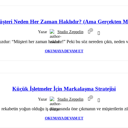
şteri Neden Her Zaman Haklıdır? (Ama Gerçekten M
0
Yazar
Studio Zeppelin
ur: “Müşteri her zaman haklıdır!” Peki bu söz nereden çıktı, neden va
OKUMAYA DEVAM ET
Küçük İşletmeler İçin Markalaşma Stratejisi
3
Yazar
Studio Zeppelin
 rekabetin yoğun olduğu iş dünyasında öne çıkmanın ve müşterilerin zihn
OKUMAYA DEVAM ET