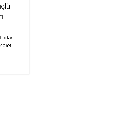
NIS
çlü
Ankara’daki Küçük İşletmel
i
Ticarette Başarılı Olma 
0
Yazar
Studio Zeppelin
afından
Ankara gibi büyük ama samimi bir şehirde 
icaret
sahibi olmak, düşündüğünüzden çok daha 
barındırıyor. Özellik...
OKUMAYA DEVAM ET