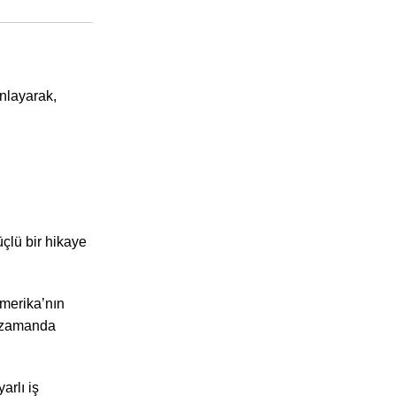
anlayarak,
çlü bir hikaye
Amerika’nın
ı zamanda
arlı iş