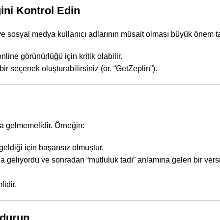
ğini Kontrol Edin
e sosyal medya kullanıcı adlarının müsait olması büyük önem ta
ine görünürlüğü için kritik olabilir.
ir seçenek oluşturabilirsiniz (ör. “GetZeplin”).
ma gelmemelidir. Örneğin:
eldiği için başarısız olmuştur.
 geliyordu ve sonradan “mutluluk tadı” anlamına gelen bir vers
idir.
ndurun