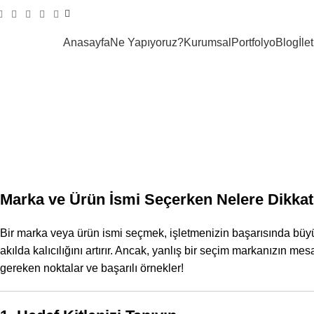
Anasayfa
Ne Yapıyoruz?
Kurumsal
Portfolyo
Blog
İle
Akılda Kalan 
Marka ve Ürün İsmi Seçerken Nelere Dikkat
Bir marka veya ürün ismi seçmek, işletmenizin başarısında büyük
akılda kalıcılığını artırır. Ancak, yanlış bir seçim markanızın mesa
gereken noktalar ve başarılı örnekler!