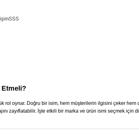
tişim
SSS
,
DIJITAL PAZARLAMA
E-TICARET
Marka ve Ürün İsimleri 
Yazar
Studio Zeppelin
Yayın Tarihi Aralık 1, 2024
2
 Etmeli?
 rol oynar. Doğru bir isim, hem müşterilerin ilgisini çeker hem
jını zayıflatabilir. İşte etkili bir marka ve ürün ismi seçmek için 