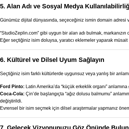
5. Alan Adı ve Sosyal Medya Kullanılabilirli
Günümüz dijital dünyasında, seçeceğiniz ismin domain adresi v
“StudioZeplin.com” gibi uygun bir alan adı bulmak, markanızın onl
Eğer seçtiğiniz isim doluysa, yaratıcı eklemeler yaparak müsait b
6. Kültürel ve Dilsel Uyum Sağlayın
Seçtiğiniz isim farklı kültürlerde uygunsuz veya yanlış bir anla
Ford Pinto:
Latin Amerika’da “küçük erkeklik organı” anlamına g
Coca-Cola:
Çin’de başlangıçta “ağız dolusu balmumu” anlamına
değiştirildi.
Evrensel bir isim seçmek için dilsel araştırmalar yapmanız öneml
7. Gelecek Vizyonunuzu Göz Önünde Bulu