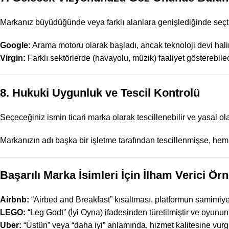
Markanız büyüdüğünde veya farklı alanlara genişlediğinde seçt
Google:
Arama motoru olarak başladı, ancak teknoloji devi halin
Virgin:
Farklı sektörlerde (havayolu, müzik) faaliyet gösterebile
8. Hukuki Uygunluk ve Tescil Kontrolü
Seçeceğiniz ismin ticari marka olarak tescillenebilir ve yasal ol
Markanızın adı başka bir işletme tarafından tescillenmişse, hem 
Başarılı Marka İsimleri İçin İlham Verici Ör
Airbnb:
“Airbed and Breakfast” kısaltması, platformun samimiyetin
LEGO:
“Leg Godt” (İyi Oyna) ifadesinden türetilmiştir ve oyunun
Uber:
“Üstün” veya “daha iyi” anlamında, hizmet kalitesine vurg