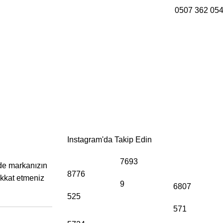
0507 362 05
Nasıl Seçilir?
Instagram'da Takip Edin
7693
 de markanızın
8776
dikkat etmeniz
9
6807
525
571