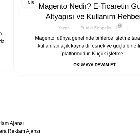
NIS
Magento Nedir? E-Ticaretin Gü
Altyapısı ve Kullanım Rehber
0
Yazar
Studio Zeppelin
n
Magento, dünya genelinde binlerce işletme tar
rda
kullanılan açık kaynaklı, esnek ve güçlü bir e-t
platformudur. Küçük işletme...
OKUMAYA DEVAM ET
klam Ajansı
kara Reklam Ajansı