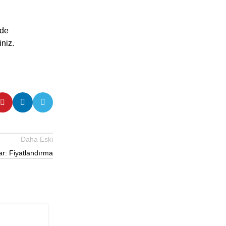
 de
iniz.
Daha Eski
lar: Fiyatlandırma
E-TICARET
07