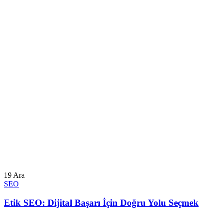
19
Ara
SEO
Etik SEO: Dijital Başarı İçin Doğru Yolu Seçmek