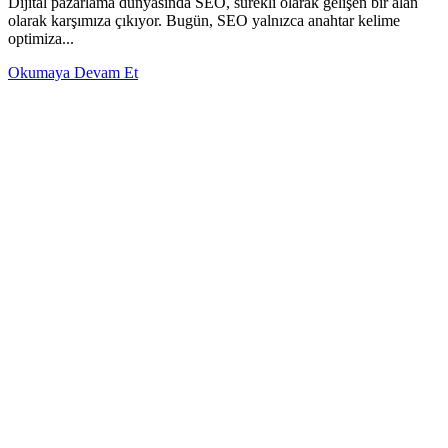
Dijital pazarlama dünyasında SEO, sürekli olarak gelişen bir alan
olarak karşımıza çıkıyor. Bugün, SEO yalnızca anahtar kelime
optimiza...
Okumaya Devam Et