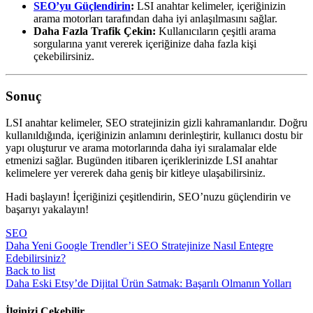
SEO’yu Güçlendirin
:
LSI anahtar kelimeler, içeriğinizin
arama motorları tarafından daha iyi anlaşılmasını sağlar.
Daha Fazla Trafik Çekin:
Kullanıcıların çeşitli arama
sorgularına yanıt vererek içeriğinize daha fazla kişi
çekebilirsiniz.
Sonuç
LSI anahtar kelimeler, SEO stratejinizin gizli kahramanlarıdır. Doğru
kullanıldığında, içeriğinizin anlamını derinleştirir, kullanıcı dostu bir
yapı oluşturur ve arama motorlarında daha iyi sıralamalar elde
etmenizi sağlar. Bugünden itibaren içeriklerinizde LSI anahtar
kelimelere yer vererek daha geniş bir kitleye ulaşabilirsiniz.
Hadi başlayın! İçeriğinizi çeşitlendirin, SEO’nuzu güçlendirin ve
başarıyı yakalayın!
SEO
Daha Yeni
Google Trendler’i SEO Stratejinize Nasıl Entegre
Edebilirsiniz?
Back to list
Daha Eski
Etsy’de Dijital Ürün Satmak: Başarılı Olmanın Yolları
İlginizi Çekebilir