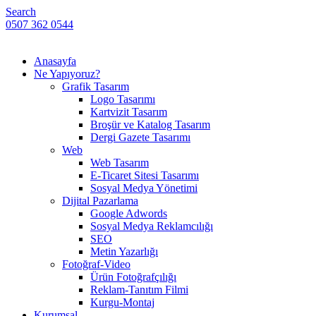
Search
0507 362 0544
Anasayfa
Ne Yapıyoruz?
Grafik Tasarım
Logo Tasarımı
Kartvizit Tasarım
Broşür ve Katalog Tasarım
Dergi Gazete Tasarımı
Web
Web Tasarım
E-Ticaret Sitesi Tasarımı
Sosyal Medya Yönetimi
Dijital Pazarlama
Google Adwords
Sosyal Medya Reklamcılığı
SEO
Metin Yazarlığı
Fotoğraf-Video
Ürün Fotoğrafçılığı
Reklam-Tanıtım Filmi
Kurgu-Montaj
Kurumsal