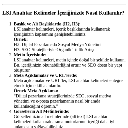
LSI Anahtar Kelimeler İçeriğinizde Nasıl Kullanılır?
Başlık ve Alt Başlıklarda (H2, H3):
LSI anahtar kelimeleri, içerik başlıklarında kullanarak
içeriğinizin kapsamını genişletebilirsiniz.
Örnek:
H2: Dijital Pazarlamada Sosyal Medya Yönetimi
H3: SEO Stratejileriyle Organik Trafik Artışı
Metin İçerisinde:
LSI anahtar kelimeleri, metin içinde doğal bir şekilde kullanın.
Bu, içeriğinizin okunabilirliğini artırır ve SEO dostu bir yapı
oluşturur.
Meta Açıklamalar ve URL’lerde:
Meta açıklamalar ve URL’ler, LSI anahtar kelimeleri entegre
etmek için etkili alanlardır.
Örnek Meta Açıklama:
“Dijital pazarlama stratejilerinizde SEO, sosyal medya
yönetimi ve e-posta pazarlamanın nasıl bir arada
kullanılacağını öğrenin.”
Görsellerin Alt Metinlerinde:
Görsellerinizin alt metinlerinde (alt text) LSI anahtar
kelimeleri kullanarak arama motorlarının içeriği daha iyi
anlamasını sağlayabilirsiniz.