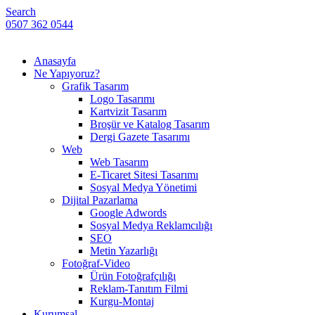
Search
0507 362 0544
Anasayfa
Ne Yapıyoruz?
Grafik Tasarım
Logo Tasarımı
Kartvizit Tasarım
Broşür ve Katalog Tasarım
Dergi Gazete Tasarımı
Web
Web Tasarım
E-Ticaret Sitesi Tasarımı
Sosyal Medya Yönetimi
Dijital Pazarlama
Google Adwords
Sosyal Medya Reklamcılığı
SEO
Metin Yazarlığı
Fotoğraf-Video
Ürün Fotoğrafçılığı
Reklam-Tanıtım Filmi
Kurgu-Montaj
Kurumsal