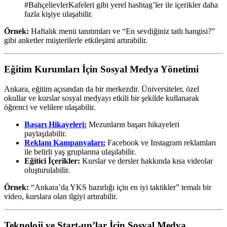
#BahçelievlerKafeleri gibi yerel hashtag’ler ile içerikler daha
fazla kişiye ulaşabilir.
Örnek:
Haftalık menü tanıtımları ve “En sevdiğiniz tatlı hangisi?”
gibi anketler müşterilerle etkileşimi artırabilir.
Eğitim Kurumları İçin Sosyal Medya Yönetimi
Ankara, eğitim açısından da bir merkezdir. Üniversiteler, özel
okullar ve kurslar sosyal medyayı etkili bir şekilde kullanarak
öğrenci ve velilere ulaşabilir.
Başarı Hikayeleri:
Mezunların başarı hikayeleri
paylaşılabilir.
Reklam Kampanyaları:
Facebook ve Instagram reklamları
ile belirli yaş gruplarına ulaşılabilir.
Eğitici İçerikler:
Kurslar ve dersler hakkında kısa videolar
oluşturulabilir.
Örnek:
“Ankara’da YKS hazırlığı için en iyi taktikler” temalı bir
video, kurslara olan ilgiyi artırabilir.
Teknoloji ve Start-up’lar İçin Sosyal Medya