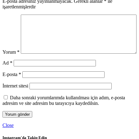
E-posta adresiniz yayınlanmayacak.
Gerekli alanlar
*
ile
işaretlenmişlerdir
Yorum
*
Ad
*
E-posta
*
İnternet sitesi
Daha sonraki yorumlarımda kullanılması için adım, e-posta
adresim ve site adresim bu tarayıcıya kaydedilsin.
Close
Instagram'da Takip Edin