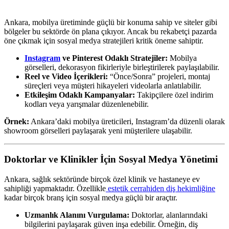
Ankara, mobilya üretiminde güçlü bir konuma sahip ve siteler gibi
bölgeler bu sektörde ön plana çıkıyor. Ancak bu rekabetçi pazarda
öne çıkmak için sosyal medya stratejileri kritik öneme sahiptir.
Instagram
ve Pinterest Odaklı Stratejiler:
Mobilya
görselleri, dekorasyon fikirleriyle birleştirilerek paylaşılabilir.
Reel ve Video İçerikleri:
“Önce/Sonra” projeleri, montaj
süreçleri veya müşteri hikayeleri videolarla anlatılabilir.
Etkileşim Odaklı Kampanyalar:
Takipçilere özel indirim
kodları veya yarışmalar düzenlenebilir.
Örnek:
Ankara’daki mobilya üreticileri, Instagram’da düzenli olarak
showroom görselleri paylaşarak yeni müşterilere ulaşabilir.
Doktorlar ve Klinikler İçin Sosyal Medya Yönetimi
Ankara, sağlık sektöründe birçok özel klinik ve hastaneye ev
sahipliği yapmaktadır. Özellikle
estetik cerrahiden diş hekimliğine
kadar birçok branş için sosyal medya güçlü bir araçtır.
Uzmanlık Alanını Vurgulama:
Doktorlar, alanlarındaki
bilgilerini paylaşarak güven inşa edebilir. Örneğin, diş