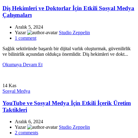
Diş Hekimleri ve Doktorlar İçin Etkili Sosyal Medya
Çalışmaları
Aralık 5, 2024
Yazar
Studio Zeppelin
1
comment
Sağlık sektöründe başarılı bir dijital varlık oluşturmak, güvenilirlik
ve bilinirlik açısından oldukça önemlidir. Diş hekimleri ve dokt...
Okumaya Devam Et
14
Kas
Sosyal Medya
YouTube ve Sosyal Medya İçin Etkili İçerik Üretim
Taktikleri
Aralık 6, 2024
Yazar
Studio Zeppelin
2
comments