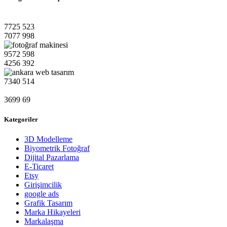
7725
523
7077
998
9572
598
4256
392
7340
514
3699
69
Kategoriler
3D Modelleme
Biyometrik Fotoğraf
Dijital Pazarlama
E-Ticaret
Etsy
Girişimcilik
google ads
Grafik Tasarım
Marka Hikayeleri
Markalaşma