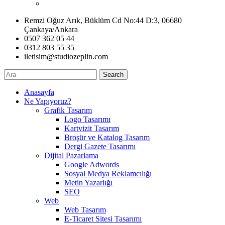
Remzi Oğuz Arık, Büklüm Cd No:44 D:3, 06680
Çankaya/Ankara
0507 362 05 44
0312 803 55 35
iletisim@studiozeplin.com
Search
Anasayfa
Ne Yapıyoruz?
Grafik Tasarım
Logo Tasarımı
Kartvizit Tasarım
Broşür ve Katalog Tasarım
Dergi Gazete Tasarımı
Dijital Pazarlama
Google Adwords
Sosyal Medya Reklamcılığı
Metin Yazarlığı
SEO
Web
Web Tasarım
E-Ticaret Sitesi Tasarımı