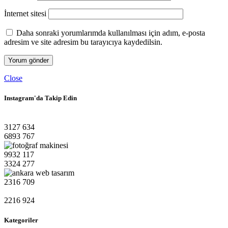
İnternet sitesi
Daha sonraki yorumlarımda kullanılması için adım, e-posta
adresim ve site adresim bu tarayıcıya kaydedilsin.
Close
Instagram'da Takip Edin
3127
634
6893
767
9932
117
3324
277
2316
709
2216
924
Kategoriler