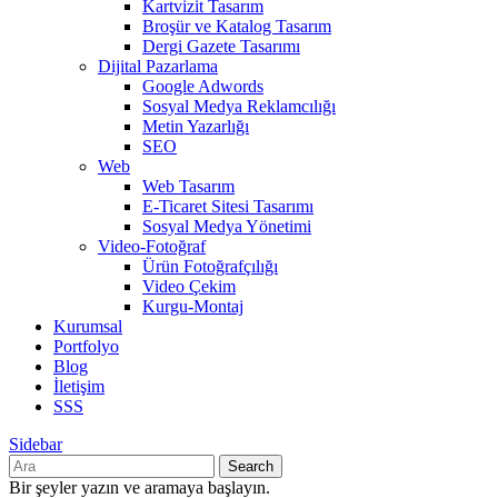
Kartvizit Tasarım
Broşür ve Katalog Tasarım
Dergi Gazete Tasarımı
Dijital Pazarlama
Google Adwords
Sosyal Medya Reklamcılığı
Metin Yazarlığı
SEO
Web
Web Tasarım
E-Ticaret Sitesi Tasarımı
Sosyal Medya Yönetimi
Video-Fotoğraf
Ürün Fotoğrafçılığı
Video Çekim
Kurgu-Montaj
Kurumsal
Portfolyo
Blog
İletişim
SSS
Sidebar
Search
Bir şeyler yazın ve aramaya başlayın.