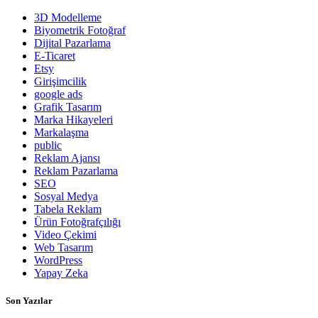
3D Modelleme
Biyometrik Fotoğraf
Dijital Pazarlama
E-Ticaret
Etsy
Girişimcilik
google ads
Grafik Tasarım
Marka Hikayeleri
Markalaşma
public
Reklam Ajansı
Reklam Pazarlama
SEO
Sosyal Medya
Tabela Reklam
Ürün Fotoğrafçılığı
Video Çekimi
Web Tasarım
WordPress
Yapay Zeka
Son Yazılar