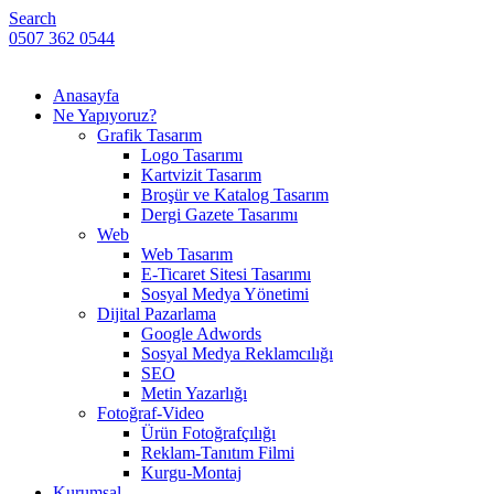
Search
0507 362 0544
Anasayfa
Ne Yapıyoruz?
Grafik Tasarım
Logo Tasarımı
Kartvizit Tasarım
Broşür ve Katalog Tasarım
Dergi Gazete Tasarımı
Web
Web Tasarım
E-Ticaret Sitesi Tasarımı
Sosyal Medya Yönetimi
Dijital Pazarlama
Google Adwords
Sosyal Medya Reklamcılığı
SEO
Metin Yazarlığı
Fotoğraf-Video
Ürün Fotoğrafçılığı
Reklam-Tanıtım Filmi
Kurgu-Montaj
Kurumsal