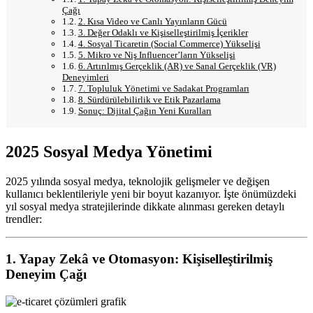
Çağı
2. Kısa Video ve Canlı Yayınların Gücü
3. Değer Odaklı ve Kişiselleştirilmiş İçerikler
4. Sosyal Ticaretin (Social Commerce) Yükselişi
5. Mikro ve Niş Influencer’ların Yükselişi
6. Artırılmış Gerçeklik (AR) ve Sanal Gerçeklik (VR)
Deneyimleri
7. Topluluk Yönetimi ve Sadakat Programları
8. Sürdürülebilirlik ve Etik Pazarlama
Sonuç: Dijital Çağın Yeni Kuralları
2025 Sosyal Medya Yönetimi
2025 yılında sosyal medya, teknolojik gelişmeler ve değişen
kullanıcı beklentileriyle yeni bir boyut kazanıyor. İşte önümüzdeki
yıl sosyal medya stratejilerinde dikkate alınması gereken detaylı
trendler:
1. Yapay Zekâ ve Otomasyon: Kişiselleştirilmiş
Deneyim Çağı