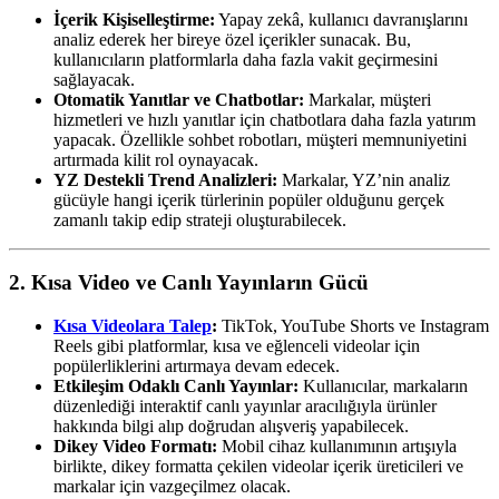
İçerik Kişiselleştirme:
Yapay zekâ, kullanıcı davranışlarını
analiz ederek her bireye özel içerikler sunacak. Bu,
kullanıcıların platformlarla daha fazla vakit geçirmesini
sağlayacak.
Otomatik Yanıtlar ve Chatbotlar:
Markalar, müşteri
hizmetleri ve hızlı yanıtlar için chatbotlara daha fazla yatırım
yapacak. Özellikle sohbet robotları, müşteri memnuniyetini
artırmada kilit rol oynayacak.
YZ Destekli Trend Analizleri:
Markalar, YZ’nin analiz
gücüyle hangi içerik türlerinin popüler olduğunu gerçek
zamanlı takip edip strateji oluşturabilecek.
2. Kısa Video ve Canlı Yayınların Gücü
Kısa Videolara Talep
:
TikTok, YouTube Shorts ve Instagram
Reels gibi platformlar, kısa ve eğlenceli videolar için
popülerliklerini artırmaya devam edecek.
Etkileşim Odaklı Canlı Yayınlar:
Kullanıcılar, markaların
düzenlediği interaktif canlı yayınlar aracılığıyla ürünler
hakkında bilgi alıp doğrudan alışveriş yapabilecek.
Dikey Video Formatı:
Mobil cihaz kullanımının artışıyla
birlikte, dikey formatta çekilen videolar içerik üreticileri ve
markalar için vazgeçilmez olacak.