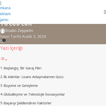
Spotify:
,
MARKA HIKAYELERI
DIJITAL PAZARLAMA
Dijital Müziğin Krallığına
Yolculuk
Studio Zeppelin
Yayın Tarihi Aralık 3, 2024
1
Yazı İçeriği
Başlangıç: Bir Garaj Fikri
İlk Adımlar: Lisans Anlaşmalarının Gücü
Büyüme ve Genişleme
Globalleşme ve Teknolojik İnovasyonlar
Başarıyı Şekillendiren Faktörler