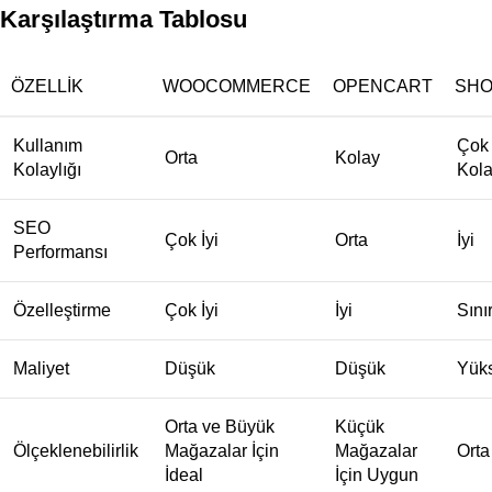
Karşılaştırma Tablosu
ÖZELLIK
WOOCOMMERCE
OPENCART
SHO
Kullanım
Çok
Orta
Kolay
Kolaylığı
Kol
SEO
Çok İyi
Orta
İyi
Performansı
Özelleştirme
Çok İyi
İyi
Sınır
Maliyet
Düşük
Düşük
Yük
Orta ve Büyük
Küçük
Ölçeklenebilirlik
Mağazalar İçin
Mağazalar
Orta
İdeal
İçin Uygun