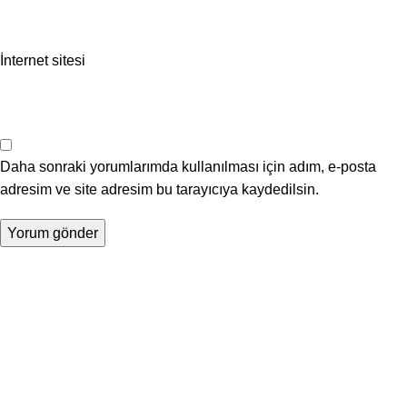
İnternet sitesi
Daha sonraki yorumlarımda kullanılması için adım, e-posta
adresim ve site adresim bu tarayıcıya kaydedilsin.
tudio Zeplin Ankara merkezli bir dijital reklam ajansıdır.
urumsal kimlik ve web tasarım, ürün fotoğrafçılığı, Google-Meta
eklamcılığı ve SEO çalışmaları yapıyoruz.
E YAPIYORUZ?