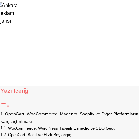
,
,
E-TICARET
WEB TASARIM
WORDPRESS
Hangi E-ticaret Platformu Sizin İçin Daha
Uygun?
Studio Zeppelin
Yayın Tarihi Kasım 30, 2024
1
Yazı İçeriği
OpenCart, WooCommerce, Magento, Shopify ve Diğer Platformların
Karşılaştırılması
WooCommerce: WordPress Tabanlı Esneklik ve SEO Gücü
OpenCart: Basit ve Hızlı Başlangıç