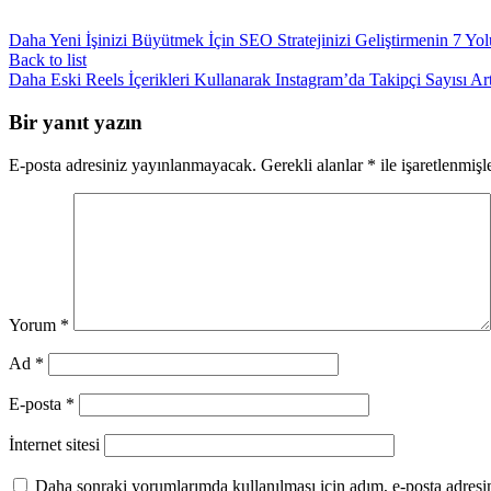
Daha Yeni
İşinizi Büyütmek İçin SEO Stratejinizi Geliştirmenin 7 Yol
Back to list
Daha Eski
Reels İçerikleri Kullanarak Instagram’da Takipçi Sayısı A
Bir yanıt yazın
E-posta adresiniz yayınlanmayacak.
Gerekli alanlar
*
ile işaretlenmişl
Yorum
*
Ad
*
E-posta
*
İnternet sitesi
Daha sonraki yorumlarımda kullanılması için adım, e-posta adresim