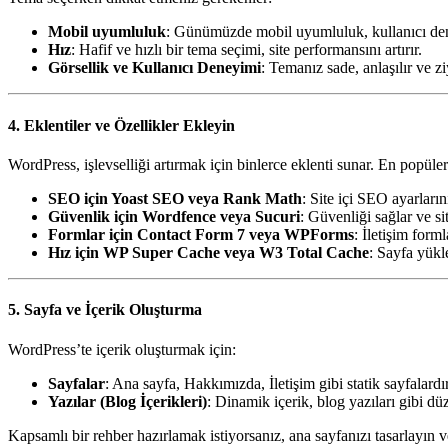
Mobil uyumluluk
: Günümüzde mobil uyumluluk, kullanıcı de
Hız
: Hafif ve hızlı bir tema seçimi, site performansını artırır.
Görsellik ve Kullanıcı Deneyimi
: Temanız sade, anlaşılır ve zi
4. Eklentiler ve Özellikler Ekleyin
WordPress, işlevselliği artırmak için binlerce eklenti sunar. En popüler
SEO için Yoast SEO veya Rank Math
: Site içi SEO ayarları
Güvenlik için Wordfence veya Sucuri
: Güvenliği sağlar ve si
Formlar için Contact Form 7 veya WPForms
: İletişim form
Hız için WP Super Cache veya W3 Total Cache
: Sayfa yükl
5. Sayfa ve İçerik Oluşturma
WordPress’te içerik oluşturmak için:
Sayfalar
: Ana sayfa, Hakkımızda, İletişim gibi statik sayfalardır
Yazılar (Blog İçerikleri)
: Dinamik içerik, blog yazıları gibi düz
Kapsamlı bir rehber hazırlamak istiyorsanız, ana sayfanızı tasarlayın v