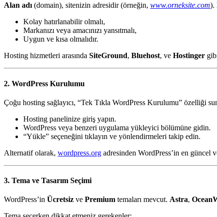
Alan adı
(domain), sitenizin adresidir (örneğin,
www.orneksite.com
).
Kolay hatırlanabilir olmalı,
Markanızı veya amacınızı yansıtmalı,
Uygun ve kısa olmalıdır.
Hosting hizmetleri arasında
SiteGround
,
Bluehost
, ve
Hostinger
gibi
2. WordPress Kurulumu
Çoğu hosting sağlayıcı, “Tek Tıkla WordPress Kurulumu” özelliği suna
Hosting panelinize giriş yapın.
WordPress veya benzeri uygulama yükleyici bölümüne gidin.
“Yükle” seçeneğini tıklayın ve yönlendirmeleri takip edin.
Alternatif olarak,
wordpress.org
adresinden WordPress’in en güncel ve
3. Tema ve Tasarım Seçimi
WordPress’in
Ücretsiz
ve
Premium
temaları mevcut.
Astra
,
Ocean
Tema seçerken dikkat etmeniz gerekenler: