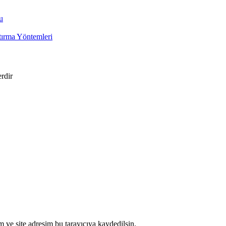
u
rtırma Yöntemleri
erdir
 ve site adresim bu tarayıcıya kaydedilsin.