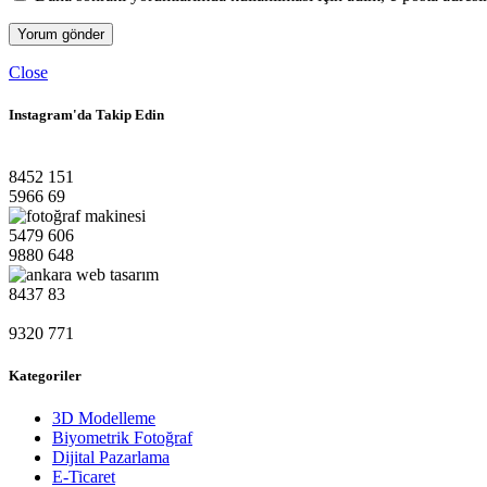
Close
Instagram'da Takip Edin
8452
151
5966
69
5479
606
9880
648
8437
83
9320
771
Kategoriler
3D Modelleme
Biyometrik Fotoğraf
Dijital Pazarlama
E-Ticaret