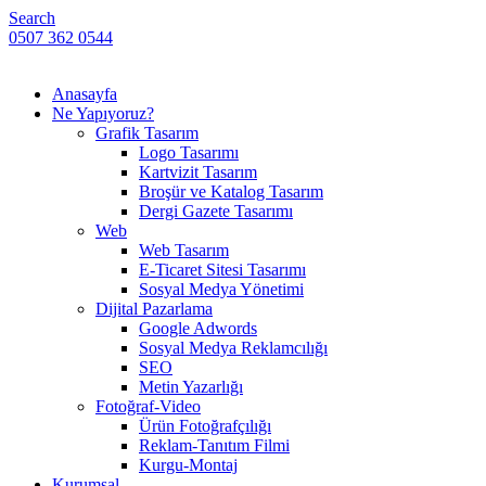
Search
0507 362 0544
Anasayfa
Ne Yapıyoruz?
Grafik Tasarım
Logo Tasarımı
Kartvizit Tasarım
Broşür ve Katalog Tasarım
Dergi Gazete Tasarımı
Web
Web Tasarım
E-Ticaret Sitesi Tasarımı
Sosyal Medya Yönetimi
Dijital Pazarlama
Google Adwords
Sosyal Medya Reklamcılığı
SEO
Metin Yazarlığı
Fotoğraf-Video
Ürün Fotoğrafçılığı
Reklam-Tanıtım Filmi
Kurgu-Montaj
Kurumsal