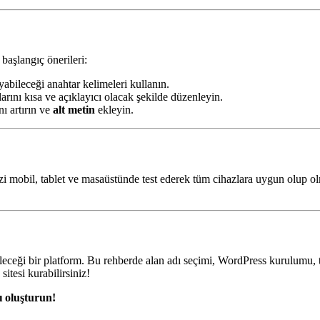
aşlangıç önerileri:
ayabileceği anahtar kelimeleri kullanın.
larını kısa ve açıklayıcı olacak şekilde düzenleyin.
nı artırın ve
alt metin
ekleyin.
enizi mobil, tablet ve masaüstünde test ederek tüm cihazlara uygun olup 
ileceği bir platform. Bu rehberde alan adı seçimi, WordPress kurulumu, 
itesi kurabilirsiniz!
ı oluşturun!