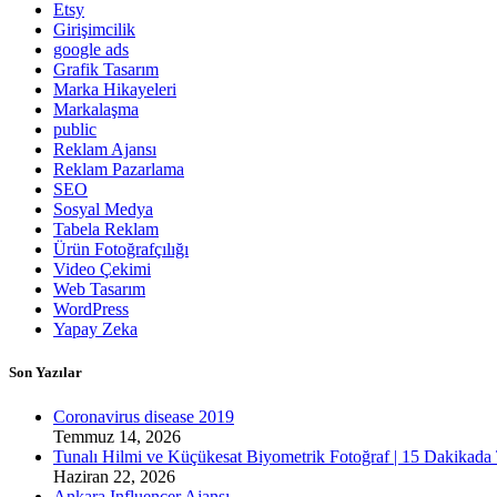
Etsy
Girişimcilik
google ads
Grafik Tasarım
Marka Hikayeleri
Markalaşma
public
Reklam Ajansı
Reklam Pazarlama
SEO
Sosyal Medya
Tabela Reklam
Ürün Fotoğrafçılığı
Video Çekimi
Web Tasarım
WordPress
Yapay Zeka
Son Yazılar
Coronavirus disease 2019
Temmuz 14, 2026
Tunalı Hilmi ve Küçükesat Biyometrik Fotoğraf | 15 Dakikada
Haziran 22, 2026
Ankara Influencer Ajansı