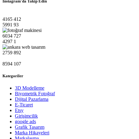
Instagram'da Takip Edin
4165
412
5991
93
6034
727
4297
1
2759
892
8594
107
Kategoriler
3D Modelleme
Biyometrik Fotoğraf
Dijital Pazarlama
E-Ticaret
Etsy
Girişimcilik
google ads
Grafik Tasarım
Marka Hikayeleri
Markalaşma