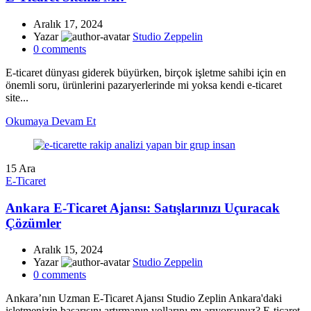
Aralık 17, 2024
Yazar
Studio Zeppelin
0
comments
E-ticaret dünyası giderek büyürken, birçok işletme sahibi için en
önemli soru, ürünlerini pazaryerlerinde mi yoksa kendi e-ticaret
site...
Okumaya Devam Et
15
Ara
E-Ticaret
Ankara E-Ticaret Ajansı: Satışlarınızı Uçuracak
Çözümler
Aralık 15, 2024
Yazar
Studio Zeppelin
0
comments
Ankara’nın Uzman E-Ticaret Ajansı Studio Zeplin Ankara'daki
işletmenizin başarısını artırmanın yollarını mı arıyorsunuz? E-ticaret,