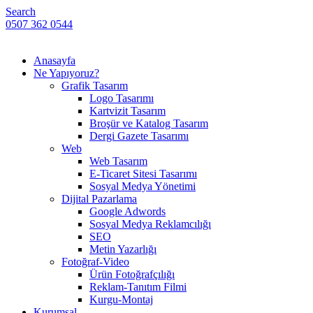
Search
0507 362 0544
Anasayfa
Ne Yapıyoruz?
Grafik Tasarım
Logo Tasarımı
Kartvizit Tasarım
Broşür ve Katalog Tasarım
Dergi Gazete Tasarımı
Web
Web Tasarım
E-Ticaret Sitesi Tasarımı
Sosyal Medya Yönetimi
Dijital Pazarlama
Google Adwords
Sosyal Medya Reklamcılığı
SEO
Metin Yazarlığı
Fotoğraf-Video
Ürün Fotoğrafçılığı
Reklam-Tanıtım Filmi
Kurgu-Montaj
Kurumsal