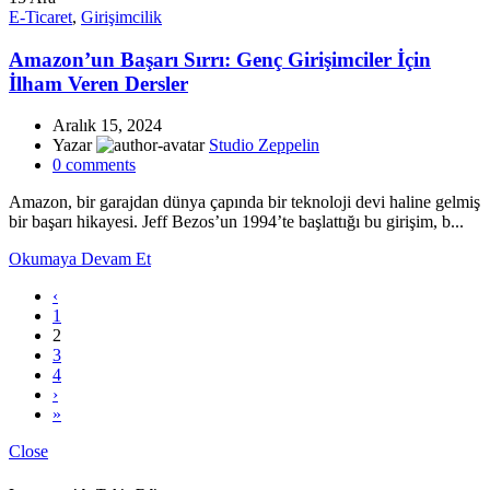
E-Ticaret
,
Girişimcilik
Amazon’un Başarı Sırrı: Genç Girişimciler İçin
İlham Veren Dersler
Aralık 15, 2024
Yazar
Studio Zeppelin
0
comments
Amazon, bir garajdan dünya çapında bir teknoloji devi haline gelmiş
bir başarı hikayesi. Jeff Bezos’un 1994’te başlattığı bu girişim, b...
Okumaya Devam Et
‹
1
2
3
4
›
»
Close