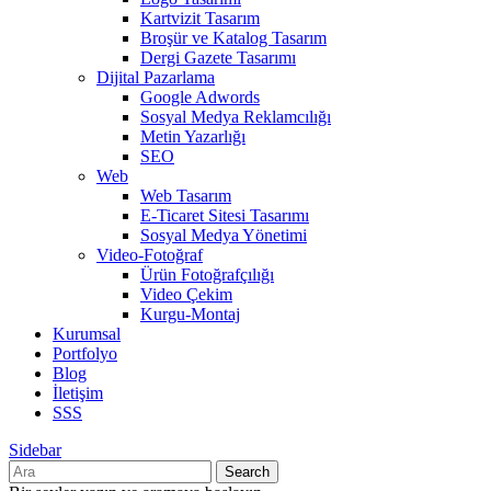
Kartvizit Tasarım
Broşür ve Katalog Tasarım
Dergi Gazete Tasarımı
Dijital Pazarlama
Google Adwords
Sosyal Medya Reklamcılığı
Metin Yazarlığı
SEO
Web
Web Tasarım
E-Ticaret Sitesi Tasarımı
Sosyal Medya Yönetimi
Video-Fotoğraf
Ürün Fotoğrafçılığı
Video Çekim
Kurgu-Montaj
Kurumsal
Portfolyo
Blog
İletişim
SSS
Sidebar
Search