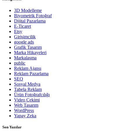
3D Modelleme
Biyometrik Fotoğraf
Dijital Pazarlama
E-Ticaret
Etsy
Girişimcilik
google ads
Grafik Tasarım
Marka Hikayeleri
Markalaşma
public
Reklam Ajansı
Reklam Pazarlama
SEO
Sosyal Medya
Tabela Reklam
Ürün Fotoğrafçılığı
Video Çekimi
Web Tasarım
WordPress
Yapay Zeka
Son Yazılar