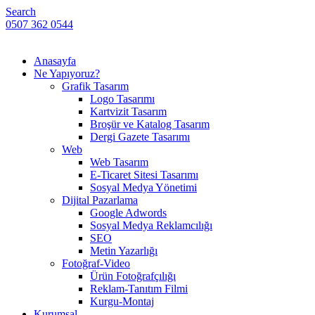
Search
0507 362 0544
Anasayfa
Ne Yapıyoruz?
Grafik Tasarım
Logo Tasarımı
Kartvizit Tasarım
Broşür ve Katalog Tasarım
Dergi Gazete Tasarımı
Web
Web Tasarım
E-Ticaret Sitesi Tasarımı
Sosyal Medya Yönetimi
Dijital Pazarlama
Google Adwords
Sosyal Medya Reklamcılığı
SEO
Metin Yazarlığı
Fotoğraf-Video
Ürün Fotoğrafçılığı
Reklam-Tanıtım Filmi
Kurgu-Montaj
Kurumsal