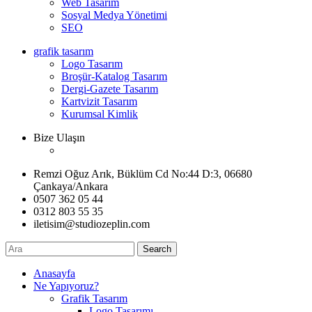
Web Tasarım
Sosyal Medya Yönetimi
SEO
grafik tasarım
Logo Tasarım
Broşür-Katalog Tasarım
Dergi-Gazete Tasarım
Kartvizit Tasarım
Kurumsal Kimlik
Bize Ulaşın
Remzi Oğuz Arık, Büklüm Cd No:44 D:3, 06680
Çankaya/Ankara
0507 362 05 44
0312 803 55 35
iletisim@studiozeplin.com
Search
Anasayfa
Ne Yapıyoruz?
Grafik Tasarım
Logo Tasarımı