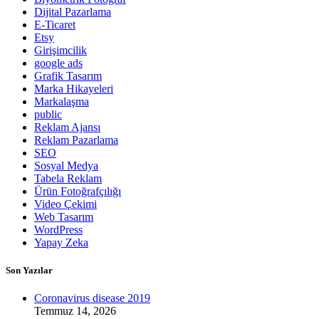
Dijital Pazarlama
E-Ticaret
Etsy
Girişimcilik
google ads
Grafik Tasarım
Marka Hikayeleri
Markalaşma
public
Reklam Ajansı
Reklam Pazarlama
SEO
Sosyal Medya
Tabela Reklam
Ürün Fotoğrafçılığı
Video Çekimi
Web Tasarım
WordPress
Yapay Zeka
Son Yazılar
Coronavirus disease 2019
Temmuz 14, 2026