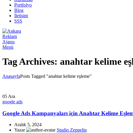
Portfolyo
Blog
İletişim
SSS
Menü
Tag Archives: anahtar kelime e
Anasayfa
Posts Tagged "anahtar kelime eşleme"
05
Ara
google ads
Google Ads Kampanyaları için Anahtar Kelime Eşlem
Aralık 5, 2024
Yazar
Studio Zeppelin