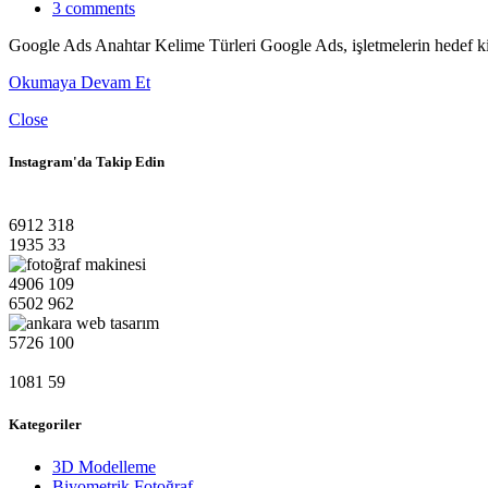
3
comments
Google Ads Anahtar Kelime Türleri Google Ads, işletmelerin hedef kitle
Okumaya Devam Et
Close
Instagram'da Takip Edin
6912
318
1935
33
4906
109
6502
962
5726
100
1081
59
Kategoriler
3D Modelleme
Biyometrik Fotoğraf