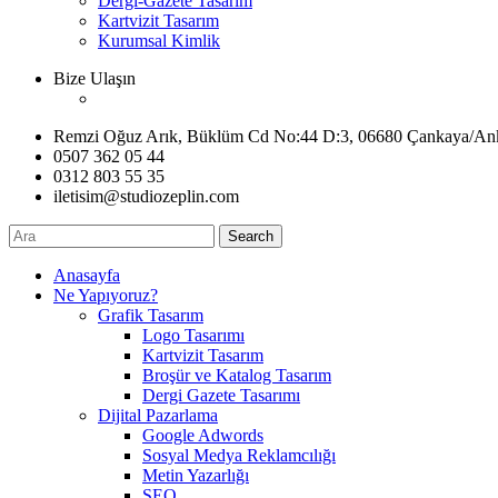
Dergi-Gazete Tasarım
Kartvizit Tasarım
Kurumsal Kimlik
Bize Ulaşın
Remzi Oğuz Arık, Büklüm Cd No:44 D:3, 06680 Çankaya/An
0507 362 05 44
0312 803 55 35
iletisim@studiozeplin.com
Search
Anasayfa
Ne Yapıyoruz?
Grafik Tasarım
Logo Tasarımı
Kartvizit Tasarım
Broşür ve Katalog Tasarım
Dergi Gazete Tasarımı
Dijital Pazarlama
Google Adwords
Sosyal Medya Reklamcılığı
Metin Yazarlığı
SEO