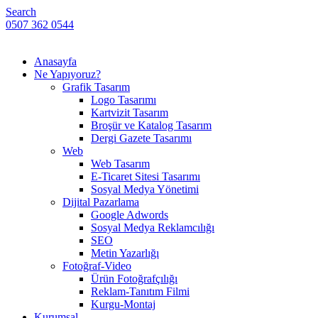
Search
0507 362 0544
Anasayfa
Ne Yapıyoruz?
Grafik Tasarım
Logo Tasarımı
Kartvizit Tasarım
Broşür ve Katalog Tasarım
Dergi Gazete Tasarımı
Web
Web Tasarım
E-Ticaret Sitesi Tasarımı
Sosyal Medya Yönetimi
Dijital Pazarlama
Google Adwords
Sosyal Medya Reklamcılığı
SEO
Metin Yazarlığı
Fotoğraf-Video
Ürün Fotoğrafçılığı
Reklam-Tanıtım Filmi
Kurgu-Montaj
Kurumsal