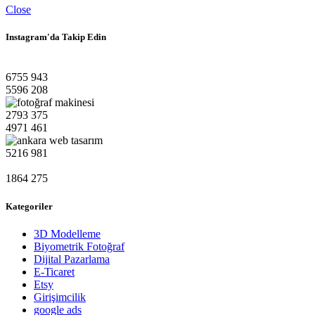
Close
Instagram'da Takip Edin
6755
943
5596
208
2793
375
4971
461
5216
981
1864
275
Kategoriler
3D Modelleme
Biyometrik Fotoğraf
Dijital Pazarlama
E-Ticaret
Etsy
Girişimcilik
google ads