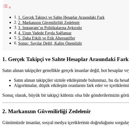
1. Gerçek Takipçi ve Sahte Hesaplar Arasındaki Fark
2. Markanızın Güvenilirliği Zedelenir
3. Instagram’ın Politikalarına Aykırıdır
4. Uzun Vadede Fayda Sağlamaz
5. Daha Etkili ve Etik Alternatifler
Sonuç: Sayılar Değil, Kalite Önemlidir
1. Gerçek Takipçi ve Sahte Hesaplar Arasındaki Fark
Satın alınan takipçiler genellikle gerçek insanlar değil, bot hesaplar 
Satın alınan takipçiler sizinle etkileşimde bulunmaz, bu da hesa
Algoritmalar, düşük etkileşim oranlarını fark eder ve içeriklerini
Sonuç olarak, büyük bir takipçi kitleniz olsa bile gönderilerinizin görü
2. Markanızın Güvenilirliği Zedelenir
Günümüzde insanlar, sosyal medya içeriklerinin doğruluğunu sorgulayan 