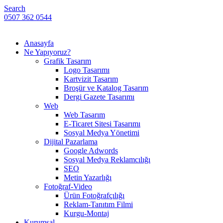
Search
0507 362 0544
Anasayfa
Ne Yapıyoruz?
Grafik Tasarım
Logo Tasarımı
Kartvizit Tasarım
Broşür ve Katalog Tasarım
Dergi Gazete Tasarımı
Web
Web Tasarım
E-Ticaret Sitesi Tasarımı
Sosyal Medya Yönetimi
Dijital Pazarlama
Google Adwords
Sosyal Medya Reklamcılığı
SEO
Metin Yazarlığı
Fotoğraf-Video
Ürün Fotoğrafçılığı
Reklam-Tanıtım Filmi
Kurgu-Montaj
Kurumsal