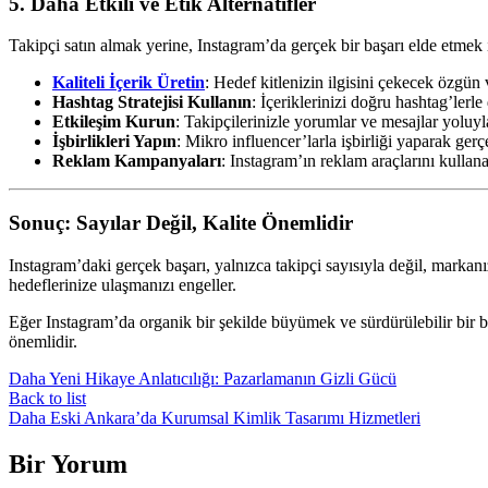
5. Daha Etkili ve Etik Alternatifler
Takipçi satın almak yerine, Instagram’da gerçek bir başarı elde etmek 
Kaliteli İçerik Üretin
: Hedef kitlenizin ilgisini çekecek özgün v
Hashtag Stratejisi Kullanın
: İçeriklerinizi doğru hashtag’lerle 
Etkileşim Kurun
: Takipçilerinizle yorumlar ve mesajlar yoluyl
İşbirlikleri Yapın
: Mikro influencer’larla işbirliği yaparak gerç
Reklam Kampanyaları
: Instagram’ın reklam araçlarını kullana
Sonuç: Sayılar Değil, Kalite Önemlidir
Instagram’daki gerçek başarı, yalnızca takipçi sayısıyla değil, marka
hedeflerinize ulaşmanızı engeller.
Eğer Instagram’da organik bir şekilde büyümek ve sürdürülebilir bir ba
önemlidir.
Daha Yeni
Hikaye Anlatıcılığı: Pazarlamanın Gizli Gücü
Back to list
Daha Eski
Ankara’da Kurumsal Kimlik Tasarımı Hizmetleri
Bir Yorum