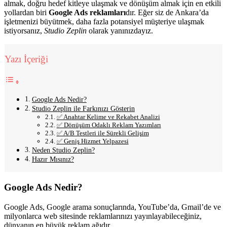
almak, doğru hedef kitleye ulaşmak ve dönüşüm almak için en etkili
yollardan biri
Google Ads reklamları
dır. Eğer siz de Ankara’da
işletmenizi büyütmek, daha fazla potansiyel müşteriye ulaşmak
istiyorsanız,
Studio Zeplin
olarak yanınızdayız.
Yazı İçeriği
Google Ads Nedir?
Studio Zeplin ile Farkınızı Gösterin
✅ Anahtar Kelime ve Rekabet Analizi
✅ Dönüşüm Odaklı Reklam Yazımları
✅ A/B Testleri ile Sürekli Gelişim
✅ Geniş Hizmet Yelpazesi
Neden Studio Zeplin?
Hazır Mısınız?
Google Ads Nedir?
Google Ads, Google arama sonuçlarında, YouTube’da, Gmail’de ve
milyonlarca web sitesinde reklamlarınızı yayınlayabileceğiniz,
dünyanın en büyük reklam ağıdır.