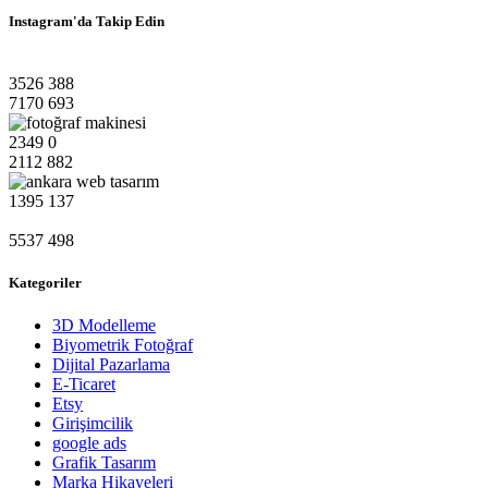
Instagram'da Takip Edin
3526
388
7170
693
2349
0
2112
882
1395
137
5537
498
Kategoriler
3D Modelleme
Biyometrik Fotoğraf
Dijital Pazarlama
E-Ticaret
Etsy
Girişimcilik
google ads
Grafik Tasarım
Marka Hikayeleri