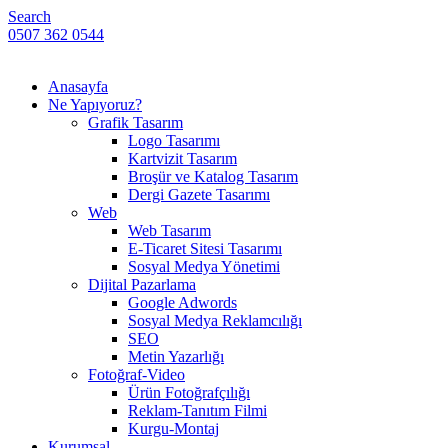
Search
0507 362 0544
Anasayfa
Ne Yapıyoruz?
Grafik Tasarım
Logo Tasarımı
Kartvizit Tasarım
Broşür ve Katalog Tasarım
Dergi Gazete Tasarımı
Web
Web Tasarım
E-Ticaret Sitesi Tasarımı
Sosyal Medya Yönetimi
Dijital Pazarlama
Google Adwords
Sosyal Medya Reklamcılığı
SEO
Metin Yazarlığı
Fotoğraf-Video
Ürün Fotoğrafçılığı
Reklam-Tanıtım Filmi
Kurgu-Montaj
Kurumsal