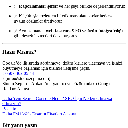
✅
Raporlamalar şeffaf
ve her şeyi birlikte değerlendiriyoruz
✅ Küçük işletmelerden büyük markalara kadar herkese
uygun çözümler üretiyoruz
✅ Aynı zamanda
web tasarım, SEO ve ürün fotoğrafçılığı
gibi destek hizmetleri de sunuyoruz
Hazır Mısınız?
Google’da ilk sırada görünmeye, doğru kişilere ulaşmaya ve işinizi
büyütmeye başlamak için bizimle iletişime geçin.
?
0507 362 05 44
? [
info@studiozeplin.com
]
Studio Zeplin – Ankara’nın yaratıcı ve çözüm odaklı Google
Reklam Ajansı
Daha Yeni
Search Console Nedir? SEO İçin Neden Olmazsa
Olmazdır?
Back to list
Daha Eski
Web Tasarım Fiyatları Ankara
Bir yanıt yazın