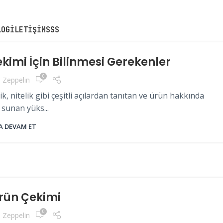
toğraf Çekimi
LOG
İLETIŞIM
SSS
kimi İçin Bilinmesi Gerekenler
0
o Zeppelin
 nitelik gibi çeşitli açılardan tanıtan ve ürün hakkında
 sunan yüks...
 DEVAM ET
rün Çekimi
0
o Zeppelin