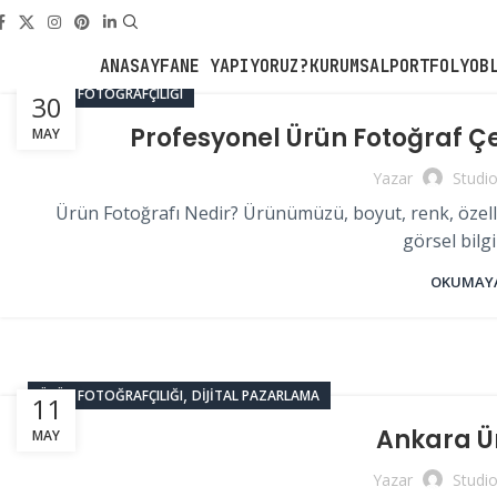
Tag Archives: E-Ticaret Fo
Anasayfa
Posts Tagged "E-Ticaret Fotoğraf Çekimi"
ANASAYFA
NE YAPIYORUZ?
KURUMSAL
PORTFOLYO
B
ÜRÜN FOTOĞRAFÇILIĞI
30
Profesyonel Ürün Fotoğraf Çe
MAY
Yazar
Studi
Ürün Fotoğrafı Nedir? Ürünümüzü, boyut, renk, özellik,
görsel bilgi
OKUMAYA
,
ÜRÜN FOTOĞRAFÇILIĞI
DIJITAL PAZARLAMA
11
Ankara Ü
MAY
Yazar
Studi