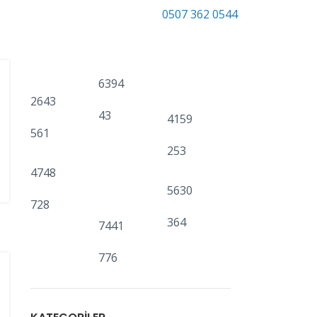
0507 362 0544
INSTAGRAM'DA TAKIP EDIN
6394
2643
43
4159
561
253
4748
5630
728
364
7441
776